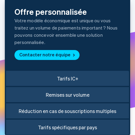
Découvrez les prochaines évolutions
Commerce en ligne
Offre personnalisée
Radar
Prévention de la fraude
Votre modèle économique est unique ou vous
Écosystème
traitez un volume de paiements important ? Nous
Atlas
Constitution de start-up
pouvons concevoir ensemble une solution
Partenaires
personnalisée.
Climate
Stripe App Marketplace
Élimination du carbone
Contacter notre équipe
Identity
Vérification de l'identité
Tarifs IC+
Remises sur volume
Stripe Sessions 2026
Découvrez comment Stripe construit l’infrastructure écono
Regarder la vidéo
Réduction en cas de souscriptions multiples
Tarifs spécifiques par pays