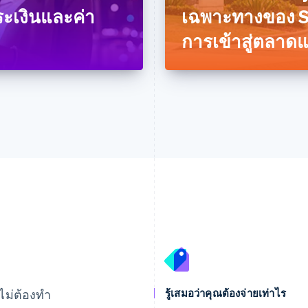
ะเงินและค่า
เฉพาะทางของ St
การเข้าสู่ตลาด
บราซิล
โรมาเนีย
Português
English
English
บัลแกเรีย
ลักเซมเบิร์ก
English
Français
Deutsch
English
เบลเยียม
ลัตเวีย
ไม่ต้องทำ
รู้เสมอว่าคุณต้องจ่ายเท่าไร
Nederlands
Français
Deutsch
English
English
โปรตุเกส
ลิกเตนสไตน์