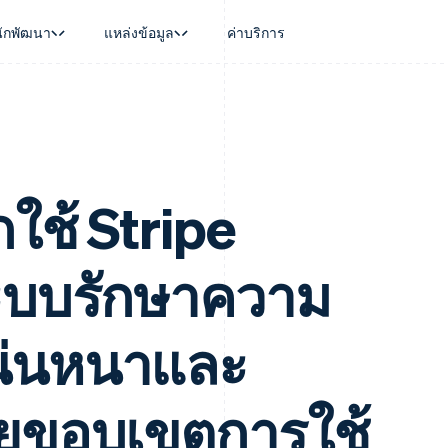
นักพัฒนา
แหล่งข้อมูล
ค่าบริการ
ใช้งาน
นุน
คู่มือ
ตามอุตสาหกรรม
บริษัท
การจัดการเงิน
แพลตฟอร์มและ
บใช้เอเจนต์
นับสนุน
รับการชำระเงินออนไลน์
บริษัท AI
แผนงานผลิตภัณฑ์
Global Payouts
Connect
์ซ
ารสนับสนุนที่ได้รับการจัดการ
ติดตั้งใช้งานการชำระเงินสำเร็จรูป
แวดวงครีเอเตอร์
การประชุมประจำปีแบบเซสชั
วงหน้า
เบิกจ่ายให้กับบุคคลที่สาม
การชำระเงินส
งการเงินที่ผสานรวมในตัว
ฉพาะทาง
สร้างแพลตฟอร์มหรือมาร์เก็ตเพลส
เกม
ตำแหน่งงาน
อัตโนมัติด้านการเงิน
จัดการการชำระเงินตามรอบบิล
การบริการ การเดินทาง และส
ห้องข่าว
ใช้ Stripe
การใช้งาน
วโลก
เสนอการเรียกเก็บเงินตามการใช้งาน
Stripe Press
บิล
เงินในแอป
ออกบัตรที่มีสเตเบิลคอยน์รองรับอยู่
ประกันภัย
งินตามรอบ
เพลส
จัดเตรียมและจัดการบริการด้วยเอเจนต์
สื่อและความบันเทิง
ระบบรักษาความ
รเงิน
องค์กรไม่แสวงผลกำไร
ร์ม
บริการเฉพาะทาง
บแผนล่วง
ภาครัฐ
ธุรกิจค้าปลีก
แน่นหนาและ
VAT
on
ยขอบเขตการใช้
การทำบัญชี