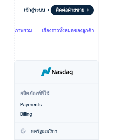
เข้าสู่ระบบ
ติดต่อฝ่ายขาย
ภาพรวม
เรื่องราวทั้งหมดของลูกค้า
แหล่งข้อมูล
ระบบนิเวศ
การติดต่อ
มาร์เก็ตเพลส
เพิ่มเติม
การเชื่อมต่อการทำงานแอป
พาร์ทเนอร์
ติดต่อฝ่ายขาย
Product roadmap
น
ตัวอย่างโค้ด
Stripe App Marketplace
สมัครเป็นพาร์ทเนอร์
ดูสิ่งที่กำลังจะมาถึง
ำหรับแพลตฟอร์ม
บล็อกของนักพัฒนา
ันทนาการ
สถานะ API
Radar
การป้องกันการฉ้อโกง
Atlas
การก่อตั้งบริษัทสตาร์ทอัพ
ผลิตภัณฑ์ที่ใช้
Climate
การขจัดคาร์บอน
Payments
Billing
สหรัฐอเมริกา