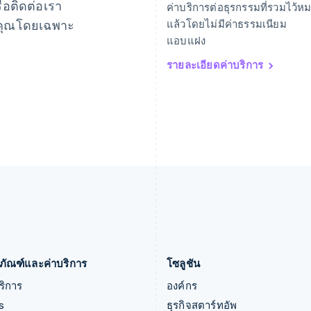
อติดต่อเรา
ค่าบริการต่อธุรกรรมที่รวมไว้ห
Português
English
Deutsch
English
งคุณโดยเฉพาะ
แล้วโดยไม่มีค่าธรรมเนียม
โปแลนด์
ลิทัวเนีย
แอบแฝง
English
English
ฝรั่งเศส
สเปน
รายละเอียดค่าบริการ
Français
English
Español
English
ฟินแลนด์
สโลวาเกีย
English
Svenska
English
มอลตา
สโลวีเนีย
English
English
Italiano
มาเลเซีย
สวิตเซอร์แลนด์
English
简体中文
Deutsch
Français
Italiano
English
เม็กซิโก
สวีเดน
Español
English
Svenska
English
ยิบรอลตาร์
สหรัฐอเมริกา
English
English
Español
简体中文
เยอรมนี
สหรัฐอาหรับเอมิเรตส์
Deutsch
English
English
ภัณฑ์และค่าบริการ
โซลูชัน
ริการ
องค์กร
s
ธุรกิจสตาร์ทอัพ