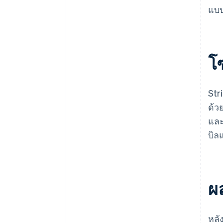
แบบ
โ
Str
ด้ว
และ
บิล
ผล
หลั