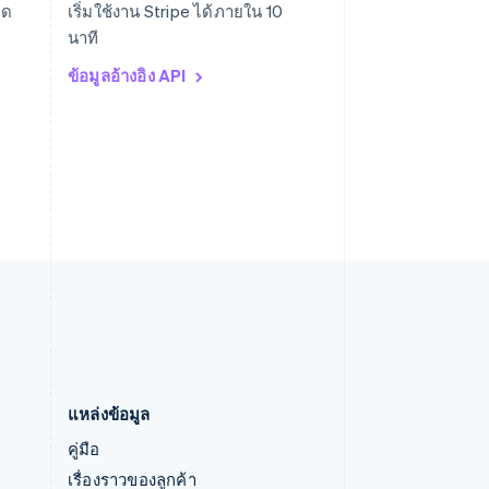
มด
เริ่มใช้งาน Stripe ได้ภายใน 10
English
นาที
ออสเตรีย
Deutsch
English
ข้อมูลอ้างอิง API
อิตาลี
Italiano
English
อินเดีย
English
เอสโตเนีย
English
ไอร์แลนด์
English
ฮังการี
English
แหล่งข้อมูล
คู่มือ
เรื่องราวของลูกค้า