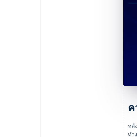
ค
หลั
ทำง