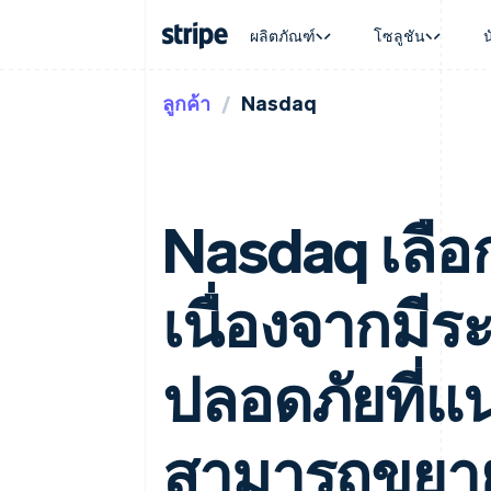
ผลิตภัณฑ์
โซลูชัน
ลูกค้า
Nasdaq
ตามขั้น
เอกสารประกอบ
เรียนรู้
ตามกรณี
การสนับส
การชำระเงิน
รายรับ
องค์กร
Stripe Docs
บล็อก
การค้าแบ
รับการส
Payments
Billing
ธุรกิจสตาร์ทอัพ
ข้อมูลอ้างอิงเกี่ยวกับ API
เรื่องราวจากลูกค้า
อีคอมเมิร
แพ็กเกจก
การชำระเงินออนไลน์
รายรับตามแบบแผนล่
ไลบรารีและ SDK
คู่มือ
บริการทา
บริการเ
Payment links
Metronome
Stripe Apps
การทำงาน
Nasdaq เลือก
การชำระเงินแบบไม่ต้องเขียน
การเรียกเก็บเงินตาม
ธุรกิจทั่
โค้ด
การชำระเงินตามรอบ
การชำระ
การจัดการการชำระเ
Checkout
มาร์เก็ต
UI การชำระเงินสำเร็จรูป
บิล
เนื่องจากมี
การจัดกา
Elements
Invoicing
แพลตฟอ
องค์ประกอบ UI ที่ยืดหยุ่น
ครั้งเดียวหรือตามแบ
SaaS
วิธีการชำระเงิน
หน้า
เข้าถึงได้มากกว่า 125 รายการ
ปลอดภัยที่
Tax
Authorization Boost
คิดภาษีการขายและ 
ยกระดับการยอมรับการชำระเงิน
อัตโนมัติ
Link
Revenue Recogniti
สามารถขยา
การชำระเงินที่รวดเร็วขึ้น
ระบบอัตโนมัติสำหรับ
Stripe Sigma