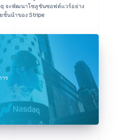
daq จะพัฒนาโซลูชันซอฟต์แวร์อย่าง
ยชั้นนำของ Stripe
ด
ิการ