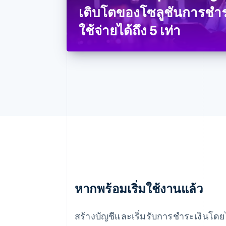
เติบโตของโซลูชันการชำร
ใช้จ่ายได้ถึง 5 เท่า
กรีซ
English
เขตบริหารพิเศษฮ่องกง ประเทศ
หากพร้อมเริ่มใช้งานแล้ว
จีน
English
简体中文
สร้างบัญชีและเริ่มรับการชำระเงินโดย
แคนาดา