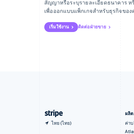
English
Français
สัญญาหรือระบุรายละเอียดธนาคาร หรื
โครเอเชีย
เพื่อออกแบบแพ็กเกจสำหรับธุรกิจขอ
English
Italiano
จีนแผ่นดินใหญ่
简体中文
English
เริ่มใช้งาน
ติดต่อฝ่ายขาย
ไซปรัส
English
ญี่ปุ่น
日本語
English
เดนมาร์ก
English
ไทย
ไทย
English
นอร์เวย์
English
นิวซีแลนด์
English
เนเธอร์แลนด์
Nederlands
English
ผลิต
ไทย (ไทย)
ค่าบ
Atla