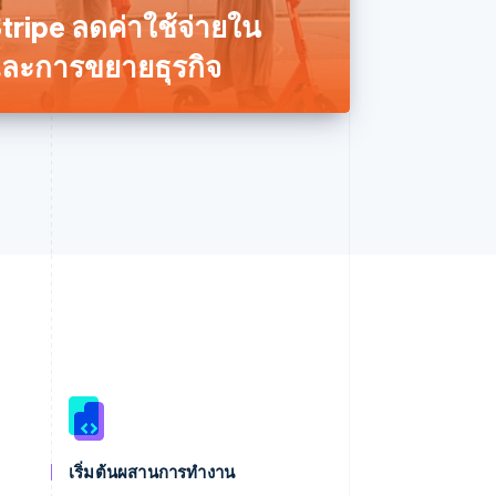
ripe ลดค่าใช้จ่ายใน
และการขยายธุรกิจ
สหราชอาณาจักร
English
สาธารณรัฐเช็ก
English
สิงคโปร์
เริ่มต้นผสานการทำงาน
English
简体中文
ออสเตรเลีย