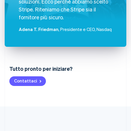
soluzioni. Ecco perché abbiamo scelto
Stripe. Riteniamo che Stripe sia il
fornitore più sicuro.
Adena T. Friedman
, Presidente e CEO, Nasdaq
Australia
Tutto pronto per iniziare?
English
Austria
Contattaci
Deutsch
English
Belgio
Nederlands
Français
Deutsch
English
Brasile
Português
English
Bulgaria
English
Canada
English
Français