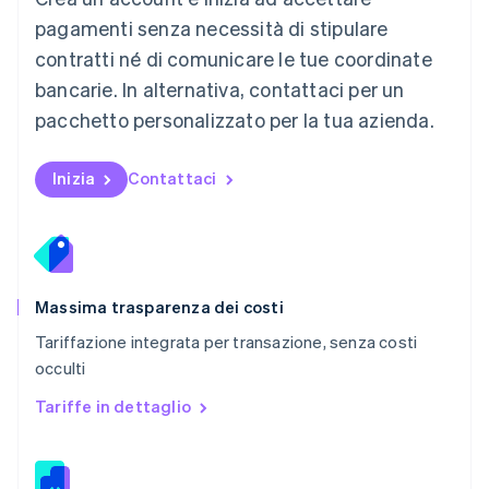
Norvegia
pagamenti senza necessità di stipulare
English
contratti né di comunicare le tue coordinate
Nuova Zelanda
bancarie. In alternativa, contattaci per un
English
Paesi Bassi
pacchetto personalizzato per la tua azienda.
Nederlands
English
Polonia
English
Inizia
Contattaci
Portogallo
Português
English
RAS di Hong Kong, Cina
English
简体中文
Regno Unito
English
Massima trasparenza dei costi
Repubblica Ceca
Tariffazione integrata per transazione, senza costi
English
occulti
Romania
English
Tariffe in dettaglio
Singapore
English
简体中文
Slovacchia
English