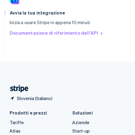
Slovenia
English
Italiano
Avvia la tua integrazione
Spagna
Inizia a usare Stripe in appena 10 minuti
Español
English
Stati Uniti
Documentazione di riferimento dell'API
English
Español
简体中文
Svezia
Svenska
English
Svizzera
Deutsch
Français
Italiano
English
Thailandia
ไทย
English
Ungheria
English
Slovenia (Italiano)
Prodotti e prezzi
Soluzioni
Tariffe
Aziende
Atlas
Start-up