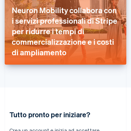
Grecia
Neuron Mobility collabora con
English
India
i servizi professionali di Stripe
English
Irlanda
per ridurre i tempi di
English
commercializzazione e i costi
Italia
Italiano
English
di ampliamento
Lettonia
English
Liechtenstein
Deutsch
English
Lituania
English
Lussemburgo
Français
Deutsch
English
Malaysia
English
简体中文
Tutto pronto per iniziare?
Malta
English
Messico
Crea un account e inizia ad accettare
Español
English