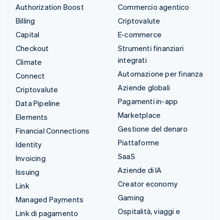
Authorization Boost
Commercio agentico
Billing
Criptovalute
Capital
E-commerce
Checkout
Strumenti finanziari
integrati
Climate
Automazione per finanza
Connect
Aziende globali
Criptovalute
Pagamenti in-app
Data Pipeline
Marketplace
Elements
Gestione del denaro
Financial Connections
Piattaforme
Identity
SaaS
Invoicing
Aziende di IA
Issuing
Creator economy
Link
Gaming
Managed Payments
Ospitalità, viaggi e
Link di pagamento