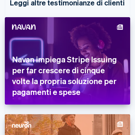
Leggi altre testimonianze di clienti
Cina continentale
简体中文
English
Cipro
English
Croazia
English
Italiano
Danimarca
English
Emirati Arabi Uniti
Navan impiega Stripe Issuing
English
Estonia
per far crescere di cinque
English
volte la propria soluzione per
Finlandia
English
Svenska
pagamenti e spese
Francia
Français
English
Germania
Deutsch
English
Giappone
日本語
English
Gibilterra
English