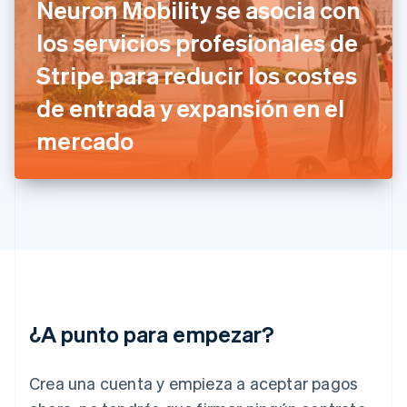
Neuron Mobility se asocia con
English
Svenska
Francia
los servicios profesionales de
Français
English
Gibraltar
Stripe para reducir los costes
English
de entrada y expansión en el
Grecia
English
mercado
Hungría
English
India
English
Irlanda
English
Italia
Italiano
English
Japón
日本語
English
¿A punto para empezar?
Letonia
English
Liechtenstein
Crea una cuenta y empieza a aceptar pagos
Deutsch
English
Lituania