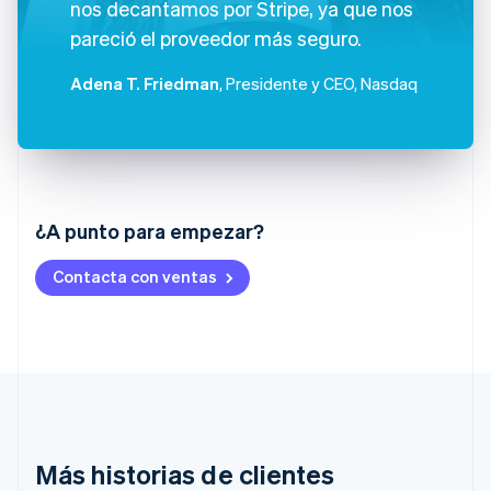
nos decantamos por Stripe, ya que nos
pareció el proveedor más seguro.
Adena T. Friedman
, Presidente y CEO, Nasdaq
Alemania
¿A punto para empezar?
Deutsch
English
Australia
Contacta con ventas
English
Austria
Deutsch
English
Bélgica
Nederlands
Français
Deutsch
English
Brasil
Português
English
Bulgaria
English
Más historias de clientes
Canadá