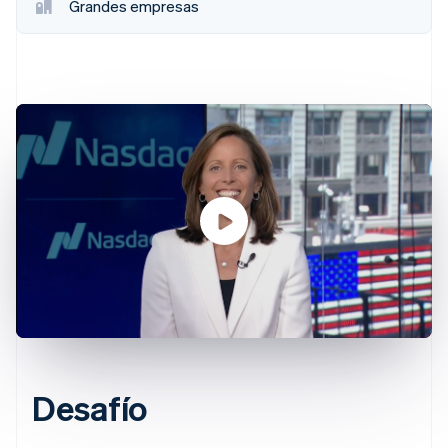
Grandes empresas
Sector público
Radar
Comercio minorista
Prevención de fraude
Atlas
Constitución de una startup
Ecosystem
Climate
Eliminación de dióxido de carbono
Socios
Stripe App Marketplace
Identity
Verificación de identidad en línea
Stripe Sessions 2026
Descubre cómo Stripe está construyendo la infraestructu
para la IA.
Ver ahora
Desafío