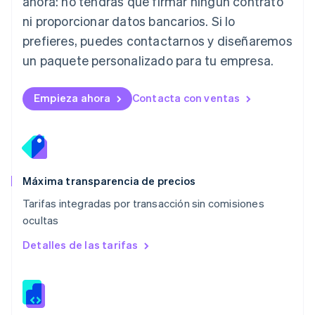
ahora: no tendrás que firmar ningún contrato
English
ni proporcionar datos bancarios. Si lo
Luxemburgo
prefieres, puedes contactarnos y diseñaremos
Français
Deutsch
English
Malasia
un paquete personalizado para tu empresa.
English
简体中文
Malta
English
Empieza ahora
Contacta con ventas
México
Español
English
Noruega
English
Nueva Zelanda
English
Máxima transparencia de precios
Países Bajos
Tarifas integradas por transacción sin comisiones
Nederlands
English
ocultas
Polonia
English
Detalles de las tarifas
Portugal
Português
English
RAE de Hong Kong, China
English
简体中文
Reino Unido