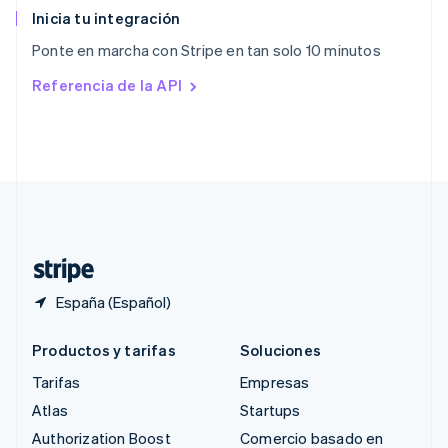
English
Inicia tu integración
República Checa
Ponte en marcha con Stripe en tan solo 10 minutos
English
Rumanía
Referencia de la API
English
Singapur
English
简体中文
Suecia
Svenska
English
Suiza
Deutsch
Français
Italiano
English
Tailandia
ไทย
English
España (Español)
Productos y tarifas
Soluciones
Tarifas
Empresas
Atlas
Startups
Authorization Boost
Comercio basado en