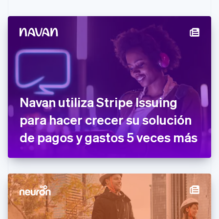
English
Français
China continental
简体中文
English
Chipre
English
Croacia
English
Italiano
Dinamarca
English
Emiratos Árabes Unidos
Navan utiliza Stripe Issuing
English
para hacer crecer su solución
Eslovaquia
English
de pagos y gastos 5 veces más
Eslovenia
English
Italiano
España
Español
English
Estados Unidos
English
Español
简体中文
Estonia
English
Finlandia