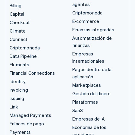
agentes
Billing
Criptomoneda
Capital
E-commerce
Checkout
Finanzas integradas
Climate
Automatización de
Connect
finanzas
Criptomoneda
Empresas
Data Pipeline
internacionales
Elements
Pagos dentro de la
Financial Connections
aplicación
Identity
Marketplaces
Invoicing
Gestión del dinero
Issuing
Plataformas
Link
SaaS
Managed Payments
Empresas de IA
Enlaces de pago
Economía de los
Payments
creadores