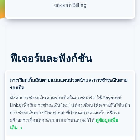
พาร์ทเนอร์
ของยอด Billing
การก่อตั้งบริษัทสตาร์ทอัพ
Stripe App Marketplace
Climate
การขจัดคาร์บอน
ฟีเจอร์และฟังก์ชัน
Stripe Sessions 2026
ดูว่า Stripe กำลังสร้างโครงสร้างพื้นฐานระบบเศรษฐกิจสำหรับ
AI อย่างไร
รับชมเลย
การเรียกเก็บเงินตามแบบแผนล่วงหน้าและการชำระเงินตาม
รอบบิล
ตั้งค่าการชำระเงินตามรอบบิลในแดชบอร์ด ใช้ Payment
Links เพื่อรับการชำระเงินโดยไม่ต้องเขียนโค้ด รวมถึงใช้หน้า
การชำระเงินของ Checkout ที่กำหนดค่าล่วงหน้า หรือจะ
สร้างการเชื่อมต่อระบบแบบกำหนดเองก็ได้
ดูข้อมูลเพิ่ม
เติม