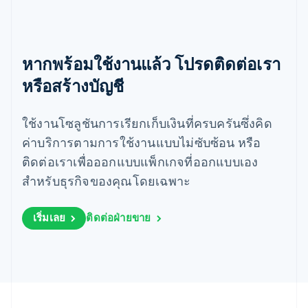
สหรัฐอเมริกา
English
Español
简体中文
สหรัฐอาหรับเอมิเรตส์
English
หากพร้อมใช้งานแล้ว โปรดติดต่อเรา
สหราชอาณาจักร
หรือสร้างบัญชี
English
สาธารณรัฐเช็ก
English
ใช้งานโซลูชันการเรียกเก็บเงินที่ครบครันซึ่งคิด
สิงคโปร์
ค่าบริการตามการใช้งานแบบไม่ซับซ้อน หรือ
English
简体中文
ออสเตรเลีย
ติดต่อเราเพื่อออกแบบแพ็กเกจที่ออกแบบเอง
English
สำหรับธุรกิจของคุณโดยเฉพาะ
ออสเตรีย
Deutsch
English
อิตาลี
เริ่มเลย
ติดต่อฝ่ายขาย
Italiano
English
อินเดีย
English
เอสโตเนีย
English
ไอร์แลนด์
English