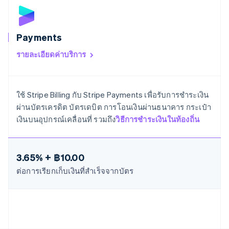
เยอรมนี
Deutsch
English
โรมาเนีย
Payments
English
ลักเซมเบิร์ก
รายละเอียดค่าบริการ
Français
Deutsch
English
ลัตเวีย
English
ใช้ Stripe Billing กับ Stripe Payments เพื่อรับการชำระเงิน
ลิกเตนสไตน์
Deutsch
English
ผ่านบัตรเครดิต บัตรเดบิต การโอนเงินผ่านธนาคาร กระเป๋า
ลิทัวเนีย
เงินบนอุปกรณ์เคลื่อนที่ รวมถึง
วิธีการชำระเงินในท้องถิ่น
English
สเปน
Español
English
สโลวาเกีย
3.65% + ฿10.00
English
ต่อการเรียกเก็บเงินที่สำเร็จจากบัตร
สโลวีเนีย
English
Italiano
สวิตเซอร์แลนด์
Deutsch
Français
Italiano
English
สวีเดน
Svenska
English