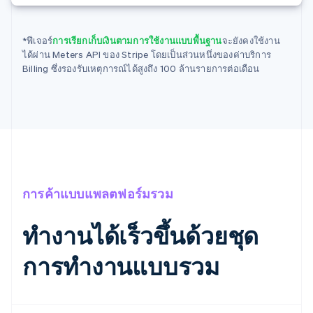
บราซิล
Português
English
*ฟีเจอร์
การเรียกเก็บเงินตามการใช้งานแบบพื้นฐาน
จะยังคงใช้งาน
บัลแกเรีย
ได้ผ่าน Meters API ของ Stripe โดยเป็นส่วนหนึ่งของค่าบริการ
English
Billing ซึ่งรองรับเหตุการณ์ได้สูงถึง 100 ล้านรายการต่อเดือน
เบลเยียม
Nederlands
Français
Deutsch
English
โปรตุเกส
Português
English
โปแลนด์
English
ฝรั่งเศส
Français
English
ฟินแลนด์
การค้าแบบแพลตฟอร์มรวม
English
Svenska
มอลตา
ทำงานได้เร็วขึ้นด้วยชุด
English
มาเลเซีย
English
简体中文
การทำงานแบบรวม
เม็กซิโก
Español
English
ยิบรอลตาร์
English