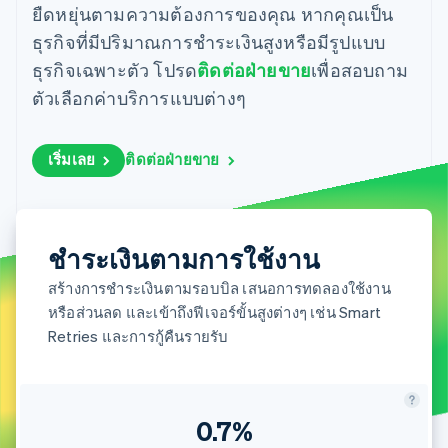
มากกว่า 125
ขายและ VAT
ยืดหยุ่นตามความต้องการของคุณ หากคุณเป็น
แพลตฟอร์ม
การใช้งาน
รายการ
Authorization
อัตโนมัติ
Revenue
แผนงานผลิตภัณฑ์
SaaS
ออกบัตรที่มีสเตเบิลคอยน์
ธุรกิจที่มีปริมาณการชำระเงินสูงหรือมีรูปแบบ
Boost
Recognition
การประชุมประจำปีแบบ
รองรับอยู่
ยกระดับการ
เซสชัน
ธุรกิจเฉพาะตัว โปรด
ติดต่อฝ่ายขาย
เพื่อสอบถาม
จัดเตรียมและจัดการ
ระบบ
ยอมรับการ
ตำแหน่งงาน
บริการด้วยเอเจนต์
ตัวเลือกค่าบริการแบบต่างๆ
อัตโนมัติ
ชำระเงิน
Link
ห้องข่าว
ตามอุตสาหกรรม
การชำระเงินที่
สำหรับการ
Stripe
Stripe Press
Sigma
รวดเร็วขึ้น
ทำบัญชี
รายงานที่
บริษัท AI
เริ่มเลย
ติดต่อฝ่ายขาย
แหล่งข้อมูล
ออกแบบเอง
แวดวงครีเอเตอร์
Data
เกม
การติดต่อ
Pipeline
การบริการ การเดินทาง
การเชื่อมต่อการทำงาน
การซิงค์
และสันทนาการ
แอป
ติดต่อฝ่ายขาย
ข้อมูล
ประกันภัย
ตัวอย่างโค้ด
ชำระเงินตามการใช้งาน
สมัครเป็นพาร์ทเนอร์
สื่อและความบันเทิง
บล็อกของนักพัฒนา
องค์กรไม่แสวงผลกำไร
สถานะ API
สร้างการชำระเงินตามรอบบิล เสนอการทดลองใช้งาน
บริการเฉพาะทาง
หรือส่วนลด และเข้าถึงฟีเจอร์ขั้นสูงต่างๆ เช่น Smart
ภาครัฐ
เพิ่มเติม
Retries และการกู้คืนรายรับ
ธุรกิจค้าปลีก
Product roadmap
ดูสิ่งที่กำลังจะมาถึง
Radar
ระบบนิเวศ
การป้องกันการฉ้อโกง
0.7%
Atlas