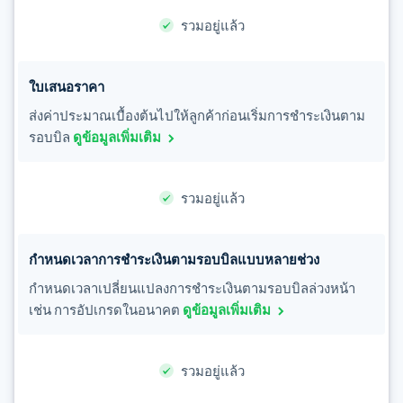
English
เขตบริหารพิเศษฮ่องกง ประเทศจีน
รวมอยู่แล้ว
English
简体中文
แคนาดา
English
Français
ใบเสนอราคา
โครเอเชีย
English
Italiano
ส่งค่าประมาณเบื้องต้นไปให้ลูกค้าก่อนเริ่มการชำระเงินตาม
จีนแผ่นดินใหญ่
รอบบิล
ดูข้อมูลเพิ่มเติม
简体中文
English
ไซปรัส
English
รวมอยู่แล้ว
ญี่ปุ่น
日本語
English
เดนมาร์ก
English
กำหนดเวลาการชำระเงินตามรอบบิลแบบหลายช่วง
ไทย
กำหนดเวลาเปลี่ยนแปลงการชำระเงินตามรอบบิลล่วงหน้า
ไทย
English
เช่น การอัปเกรดในอนาคต
ดูข้อมูลเพิ่มเติม
นอร์เวย์
English
นิวซีแลนด์
English
รวมอยู่แล้ว
เนเธอร์แลนด์
Nederlands
English