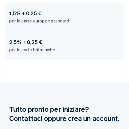
English
简体中文
Malta
1,5% + 0,25 €
English
per le carte europee standard
Messico
Español
English
Norvegia
English
2,5% + 0,25 €
Nuova Zelanda
per le carte britanniche
English
Paesi Bassi
Nederlands
English
Polonia
English
Portogallo
Português
English
RAS di Hong Kong, Cina
English
简体中文
Regno Unito
Tutto pronto per iniziare?
English
Repubblica Ceca
Contattaci oppure crea un account.
English
Romania