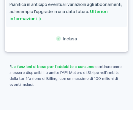
Pianifica in anticipo eventuali variazioni agli abbonamenti,
Português
English
ad esempio l'upgrade in una data futura.
Ulteriori
Bulgaria
English
informazioni
Canada
English
Français
Cina continentale
Inclusa
简体中文
English
Cipro
English
Croazia
English
Italiano
*
Le funzioni di base per l'addebito a consumo
continueranno
Danimarca
a essere disponibili tramite l'API Meters di Stripe nell'ambito
English
della tariffazione di Billing, con un massimo di 100 milioni di
Emirati Arabi Uniti
eventi inclusi.
English
Estonia
English
Finlandia
English
Svenska
Francia
Français
English
Germania