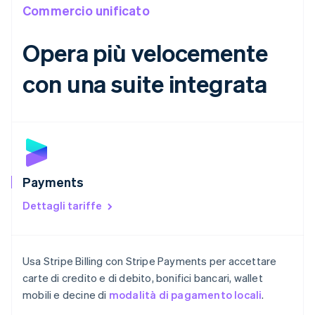
Commercio unificato
Deutsch
English
Giappone
日本語
English
Opera più velocemente
Gibilterra
English
con una suite integrata
Grecia
English
India
English
Irlanda
English
Italia
Payments
Italiano
English
Lettonia
Dettagli tariffe
English
Liechtenstein
Deutsch
English
Lituania
Usa Stripe Billing con Stripe Payments per accettare
English
carte di credito e di debito, bonifici bancari, wallet
Lussemburgo
mobili e decine di
modalità di pagamento locali
.
Français
Deutsch
English
Malaysia