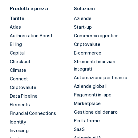
Prodotti e prezzi
Soluzioni
Tariffe
Aziende
Atlas
Start-up
Authorization Boost
Commercio agentico
Billing
Criptovalute
Capital
E-commerce
Checkout
Strumenti finanziari
integrati
Climate
Automazione per finanza
Connect
Aziende globali
Criptovalute
Pagamenti in-app
Data Pipeline
Marketplace
Elements
Gestione del denaro
Financial Connections
Piattaforme
Identity
SaaS
Invoicing
Aziende di IA