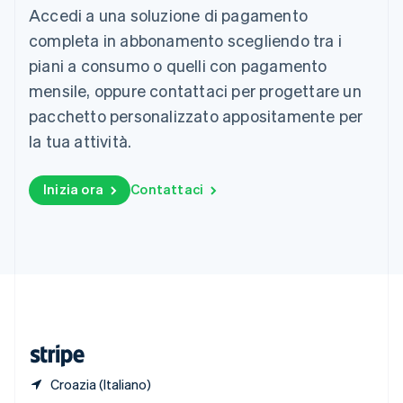
Accedi a una soluzione di pagamento
English
Singapore
completa in abbonamento scegliendo tra i
English
简体中文
piani a consumo o quelli con pagamento
Slovacchia
mensile, oppure contattaci per progettare un
English
Slovenia
pacchetto personalizzato appositamente per
English
Italiano
la tua attività.
Spagna
Español
English
Stati Uniti
Inizia ora
Contattaci
English
Español
简体中文
Svezia
Svenska
English
Svizzera
Deutsch
Français
Italiano
English
Thailandia
ไทย
English
Ungheria
English
Croazia (Italiano)