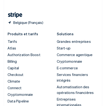
Deutsch
Français
Italiano
English
Thaïlande
ไทย
English
Belgique (Français)
Produits et tarifs
Solutions
Tarifs
Grandes entreprises
Atlas
Start-up
Authorization Boost
Commerce agentique
Billing
Cryptomonnaie
Capital
E-commerce
Checkout
Services financiers
intégrés
Climate
Automatisation des
Connect
opérations financières
Cryptomonnaie
Entreprises
Data Pipeline
internationales