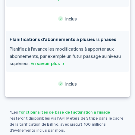
Deutsch
English
Australie
English
Inclus
Autriche
Deutsch
English
Belgique
Planifications d'abonnements à plusieurs phases
Nederlands
Français
Deutsch
English
Brésil
Planifiez à l'avance les modifications à apporter aux
Português
English
abonnements, par exemple un futur passage au niveau
Bulgarie
supérieur.
En savoir plus
English
Canada
English
Français
Chine continentale
Inclus
简体中文
English
Chypre
English
Croatie
*Les
fonctionnalités de base de facturation à l’usage
English
Italiano
resteront disponibles via l’API Meters de Stripe dans le cadre
Danemark
de la tarification de Billing, avec jusqu’à 100 millions
English
d’événements inclus par mois.
Émirats arabes unis