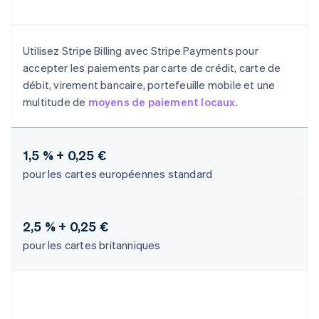
Italiano
English
Japon
日本語
English
Utilisez Stripe Billing avec Stripe Payments pour
Lettonie
accepter les paiements par carte de crédit, carte de
English
Liechtenstein
débit, virement bancaire, portefeuille mobile et une
Deutsch
English
multitude de
moyens de paiement locaux
.
Lituanie
English
Luxembourg
1,5 % + 0,25 €
Français
Deutsch
English
Malaisie
pour les cartes européennes standard
English
简体中文
Malte
English
Mexique
2,5 % + 0,25 €
Español
English
pour les cartes britanniques
Norvège
English
Nouvelle-Zélande
English
Pays-Bas