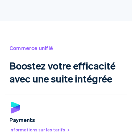
English
Espagne
Español
English
Estonie
English
États-Unis
English
Español
简体中文
Finlande
Commerce unifié
English
Svenska
France
Boostez votre efficacité
Français
English
Gibraltar
avec une suite intégrée
English
Grèce
English
Hongrie
English
Inde
English
Irlande
Payments
English
Italie
Informations sur les tarifs