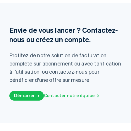
Nederlands
English
Pologne
English
Portugal
Português
English
Envie de vous lancer ? Contactez-
R.A.S. de Hong Kong, Chine
nous ou créez un compte.
English
简体中文
République tchèque
English
Profitez de notre solution de facturation
Roumanie
complète sur abonnement ou avec tarification
English
Royaume-Uni
à l'utilisation, ou contactez-nous pour
English
bénéficier d'une offre sur mesure.
Singapour
English
简体中文
Slovaquie
Démarrer
Contacter notre équipe
English
Slovénie
English
Italiano
Suède
Svenska
English
Suisse