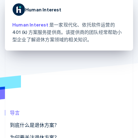
支付成功率优
Stripe Sigma
产品路线图
SaaS
化
自定义报告
Sessions 年度大会
Human Interest
Link
Data Pipeline
招聘
加速结账
数据同步
资讯中心
资源
Human Interest
是一家现代化、依托软件运营的
Stripe Press
按行业
401 (k) 方案服务提供商。该提供商的团队经常帮助小
应用集成
型企业了解退休方案领域的相关知识。
AI 企业
代码示例
更多
创作者经济
开发者博客
联系
Product roadmap
游戏
API 状态
了解未来规划
酒店、旅游与休闲
联系销售
保险
Radar
成为合作伙伴
媒体与娱乐
欺诈防范
非营利组织
Atlas
专业服务
初创企业注册
公共部门
零售
Climate
碳移除
导言
生态系统
到底什么是退休方案？
合作伙伴
Stripe App Marketplace
Stripe Sessions 2026
为何要关注退休方案？