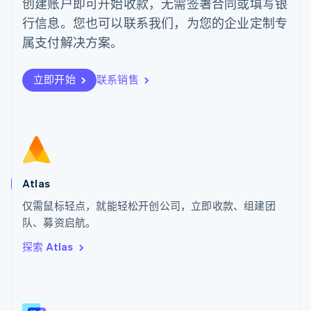
创建账户即可开始收款，无需签署合同或填写银
Português
English
行信息。您也可以联系我们，为您的企业定制专
日本
日本語
English
属支付解决方案。
瑞典
Svenska
English
瑞士
立即开始
联系销售
Deutsch
Français
Italiano
English
塞浦路斯
English
斯洛伐克
English
斯洛文尼亚
English
Italiano
Atlas
泰国
ไทย
English
仅需鼠标轻点，就能轻松开创公司，立即收款、组建团
希腊
队、募资启航。
English
探索 Atlas
西班牙
Español
English
新加坡
English
简体中文
新西兰