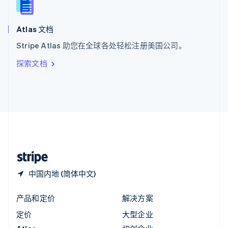
English
匈牙利
English
Atlas 文档
意大利
Stripe Atlas 助您在全球各处轻松注册美国公司。
Italiano
English
印度
探索文档
English
英国
English
直布罗陀
English
中国内地
简体中文
English
中国香港特别行政区
English
简体中文
中国内地 (简体中文)
产品和定价
解决方案
定价
大型企业