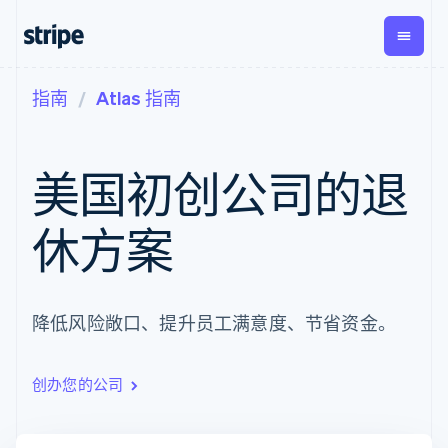
指南
Atlas 指南
按企业阶段
文档
学习
支付
营收
资金管
平台
理
易市
大型企业
Stripe 文档
博客
Payments
Billing
初创企业
API 参考文档
客户案例
美国初创公司的退
在线支付
经常性收入
Global
Conn
库与 SDK
指南
Payment links
Metronome
Payouts
Stripe Apps
按用量计费
平台
休方案
无代码支付
Subscriptions
向第三
按应用场景
Checkout
方打款
支持
预构建支付界
订阅管理
指南
智能体商务
面
Invoicing
加密货币
获取支持
一次性或定期
Elements
电子商务
接受线上付款
托管支持方案
降低风险敞口、提升员工满意度、节省资金。
灵活的 UI 组件
账单
嵌入式金融
实施预置结账流程
专业服务
Payment
Tax
财务自动化
构建平台或交易市场
methods
销售税和增值
全球化企业
管理订阅
接入 125+ 种支
税自动化
创办您的公司
应用内支付
提供按用量计费
付方式
Revenue
交易市场
发行稳定币支持的支付卡
Authorization
Recognition
公司
资金管理
通过智能体配置和管理服
Boost
会计自动化
平台
务