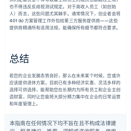
Português
English
也不得违反反歧视测试规定。对于高收入员工（如创始
保加利亚
人）而言，这些问题尤其棘手。通常情况下，创业者会将
English
401 (k) 方案管理工作外包给第三方服务提供商——这些
比利时
提供商精通所有适用法规，能确保所有细节都符合要求。
Nederlands
Français
Deutsch
English
波兰
English
丹麦
English
总结
德国
Deutsch
English
法国
Français
English
若您的企业发展态势良好，那么在未来某个时候，您或许
芬兰
应该提供退休方案。目前已有多种经济实惠、灵活多样的
English
Svenska
选择可供选择，能帮助您在长期内为所有员工和企业主创
荷兰
造财富，同时让您能将大部分精力集中在企业的日常运营
Nederlands
English
和年度管理上。
加拿大
English
Français
捷克
本指南在任何情况下均不旨在且不构成法律建
English
克罗地亚