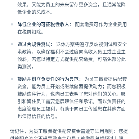
效果，又能为员工的未来留存更多资金，且通常能降
低企业的总成本。
降低企业的可征税性收入：
配套缴费可作为企业费用
在税前扣除。
通过合规性测试：
退休方案需遵守反歧视测试和安全
港政策，以确保福利不会过度向高收入员工或企业主
倾斜。若您以特定方式提供配套缴费，可豁免部分此
类测试。
阿联酋
鼓励并树立负责任的行为典范：
为员工缴费提供配套
English
资金，能为员工开始或继续储蓄提供动力；而您积极
爱尔兰
鼓励这种行为，也向员工表明了您对他们的关心。吸
English
爱沙尼亚
引和留住员工需要您展现信任和承诺，而以负责任的
English
态度管理员工福利，有助于向员工传递您在其他方面
奥地利
也值得信任的信号。
Deutsch
English
澳大利亚
请记住，为员工缴费提供配套资金需遵守适用规则：您提
English
巴西
供的配套资金不得导致雇主和员工的缴费总额超过上限，