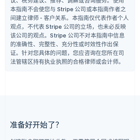
议、税务建议、推荐、调解或咨询服务。使用
English
Italiano
本指南不会使您与 Stripe 公司或本指南作者之
拉脱维亚
间建立律师 - 客户关系。本指南仅代表作者个人
English
立陶宛
观点，不代表 Stripe 公司的立场，也未必反映
English
该公司的观点。Stripe 公司不对本指南中信息
列支敦士登
Deutsch
English
的准确性、完整性、充分性或时效性作出保
卢森堡
证。针对您具体的问题，您应咨询在您所在司
Français
Deutsch
English
罗马尼亚
法管辖区持有执业执照的合格律师或会计师。
English
马尔他
English
马来西亚
English
简体中文
美国
English
Español
简体中文
墨西哥
Español
English
准备好开始了？
挪威
English
葡萄牙