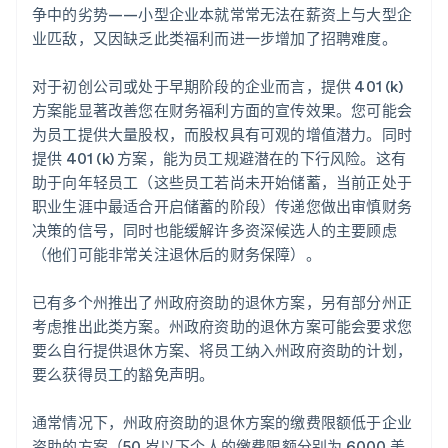
争中的劣势——小型企业本就常常无法在薪资上与大型企
业匹敌，又因缺乏此类福利而进一步增加了招聘难度。
对于初创公司或处于早期阶段的企业而言，提供 401 (k)
方案能显著改善您在财务福利方面的宣传效果。您可能会
为员工提供大量股权，而股权具有可观的增值潜力。同时
提供 401 (k) 方案，能为员工规避潜在的下行风险。这有
助于向年轻员工（这些员工若尚未开始储蓄，当前正处于
职业生涯中最适合开启储蓄的阶段）传递您做出审慎财务
决策的信号，同时也能缓解许多资深候选人的主要顾虑
（他们可能非常关注退休后的财务保障）。
已有多个州推出了州政府资助的退休方案，另有部分州正
考虑推出此类方案。州政府资助的退休方案可能会要求您
要么自行提供退休方案、将员工纳入州政府资助的计划，
要么获得员工的豁免声明。
通常情况下，州政府资助的退休方案的缴费限额低于企业
资助的方案（50 岁以下个人的缴费限额分别为 6000 美