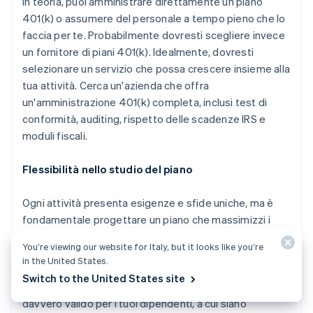
In teoria, puoi amministrare direttamente un piano
401(k) o assumere del personale a tempo pieno che lo
faccia per te. Probabilmente dovresti scegliere invece
un fornitore di piani 401(k). Idealmente, dovresti
selezionare un servizio che possa crescere insieme alla
tua attività. Cerca un'azienda che offra
un'amministrazione 401(k) completa, inclusi test di
conformità, auditing, rispetto delle scadenze IRS e
moduli fiscali.
Flessibilità nello studio del piano
Ogni attività presenta esigenze e sfide uniche, ma è
fondamentale progettare un piano che massimizzi i
vantaggi per i datori di lavoro e per i dipendenti. Dedica
You’re viewing our website for Italy, but it looks like you’re
il tempo che ci vuole per informarti sulle esigenze dei
in the United States.
tuoi dipendenti e sui loro obiettivi di risparmio
Switch to the United States site
previdenziale. Il tuo obiettivo è fornire un piano che sia
davvero valido per i tuoi dipendenti, a cui siano