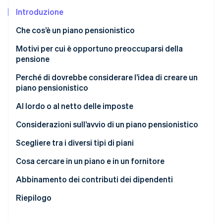
Introduzione
Radar
Prevenzione delle frodi
Ecosistema
Che cos’è un piano pensionistico
Atlas
Costituzione di start-up
Partner
Motivi per cui è opportuno preoccuparsi della
Stripe App Marketplace
pensione
Climate
Rimozione del carbonio
Perché di dovrebbe considerare l’idea di creare un
Identity
piano pensionistico
Verifica online dell'identità
Al lordo o al netto delle imposte
Considerazioni sull’avvio di un piano pensionistico
Scegliere tra i diversi tipi di piani
Stripe Sessions 2026
Cosa cercare in un piano e in un fornitore
Scopri come Stripe sta costruendo l'infrastruttura economi
Guarda ora
Abbinamento dei contributi dei dipendenti
Riepilogo