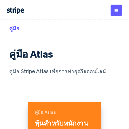
คู่มือ
ตามขั้น
เอกสารประกอบ
เรียนรู้
การชำระเงิน
รายรับ
การ
แพลตฟอ
จัดการ
และ
องค์กร
Stripe Docs
บล็อก
เงิน
มาร์เก็ต
Payments
Billing
ธุรกิจสตาร์ทอัพ
ข้อมูลอ้างอิงเกี่ยวกับ API
เรื่องราวจากลูกค้า
การชำระเงิน
รายรับตาม
เพลส
คู่มือ Atlas
ไลบรารีและ SDK
คู่มือ
ออนไลน์
แบบแผนล่วง
Stripe Apps
Global
Payment links
หน้า
Metronome
Payouts
Conne
การชำร
ตามกรณีใช้งาน
คู่มือ Stripe Atlas เพื่อการทำธุรกิจออนไลน์
การชำระเงิน
การเรียกเก็บ
เบิกจ่าย
เงินสำห
การสนับสนุน
แบบไม่ต้อง
เงินตามการ
ให้กับ
แพลตฟอ
คู่มือ
การค้าแบบใช้เอเจนต์
เขียนโค้ด
Checkout
ใช้งาน
การชำระเงิน
บุคคลที่
อีคอมเมิร์ซ
รับการสนับสนุน
UI การชำระ
ตามรอบบิล
สาม
บริการทางการเงินที่ผสาน
รับการชำระเงินออนไลน์
แพ็กเกจการสนับสนุนที่ได้
การจัดการ
เงินสำเร็จรูป
รวมในตัว
ติดตั้งใช้งานการชำระเงิน
รับการจัดการ
การชำระเงิน
Elements
การทำงานอัตโนมัติด้าน
สำเร็จรูป
บริการเฉพาะทาง
องค์ประกอบ UI
ตามรอบบิล
Invoicing
การเงิน
สร้างแพลตฟอร์มหรือ
ครั้งเดียวหรือ
ที่ยืดหยุ่น
คู่มือ Atlas
ธุรกิจทั่วโลก
มาร์เก็ตเพลส
ตามแบบแผน
วิธีการชำระ
การชำระเงินในแอป
จัดการการชำระเงินตาม
เงิน
ล่วงหน้า
Tax
หุ้นสำหรับพนักงาน
มาร์เก็ตเพลส
รอบบิล
เข้าถึงได้
คิดภาษีการ
บริษัท
การจัดการเงิน
เสนอการเรียกเก็บเงินตาม