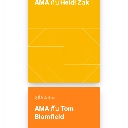
AMA กับ Heidi Zak
English
เนเธอร์แลนด์
Nederlands
English
บราซิล
Português
English
บัลแกเรีย
English
เบลเยียม
Nederlands
Français
Deutsch
English
โปรตุเกส
Português
English
โปแลนด์
English
ฝรั่งเศส
Français
English
ฟินแลนด์
คู่มือ Atlas
English
Svenska
มอลตา
AMA กับ Tom
English
Blomfield
มาเลเซีย
English
简体中文
เม็กซิโก