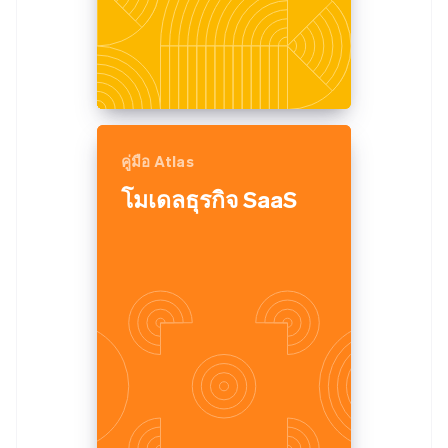
คู่มือ Atlas
โมเดลธุรกิจ SaaS