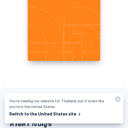
Español
English
ยิบรอลตาร์
English
เยอรมนี
Deutsch
English
โรมาเนีย
English
ลักเซมเบิร์ก
Français
Deutsch
English
ลัตเวีย
English
ลิกเตนสไตน์
Deutsch
English
ลิทัวเนีย
English
สเปน
Español
English
You’re viewing our website for Thailand, but it looks like
สโลวาเกีย
you’re in the United States.
English
หากพร้อมใช้งานแล้ว โปรดติดต่อเรา
Switch to the United States site
สโลวีเนีย
English
Italiano
หรือสร้างบัญชี
สวิตเซอร์แลนด์