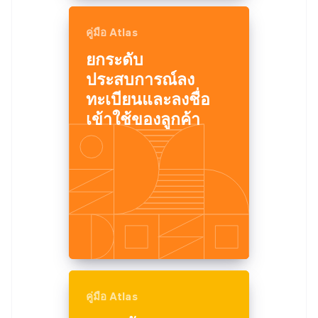
กรีซ
คู่มือ Atlas
English
ยกระดับ
เขตบริหารพิเศษฮ่องกง ประเทศจีน
English
简体中文
ประสบการณ์ลง
แคนาดา
ทะเบียนและลงชื่อ
English
Français
เข้าใช้ของลูกค้า
โครเอเชีย
English
Italiano
จีนแผ่นดินใหญ่
简体中文
English
ไซปรัส
English
ญี่ปุ่น
日本語
English
เดนมาร์ก
English
ไทย
ไทย
English
นอร์เวย์
คู่มือ Atlas
English
นิวซีแลนด์