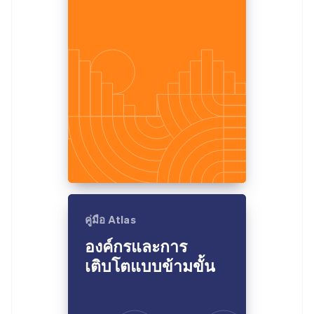
มากกว่า 125
ขายและ VAT
แพลตฟอร์ม
การใช้งาน
รายการ
Authorization
อัตโนมัติ
Revenue
แผนงานผลิตภัณฑ์
SaaS
ออกบัตรที่มีสเตเบิลคอยน์
Boost
Recognition
การประชุมประจำปีแบบ
รองรับอยู่
ยกระดับการ
เซสชัน
จัดเตรียมและจัดการ
ระบบ
ยอมรับการ
ตำแหน่งงาน
บริการด้วยเอเจนต์
อัตโนมัติ
ชำระเงิน
Link
ห้องข่าว
ตามอุตสาหกรรม
การชำระเงินที่
สำหรับการ
Stripe
Stripe Press
Sigma
รวดเร็วขึ้น
ทำบัญชี
รายงานที่
บริษัท AI
แหล่งข้อมูล
ออกแบบเอง
แวดวงครีเอเตอร์
Data
เกม
การติดต่อ
Pipeline
การบริการ การเดินทาง
การเชื่อมต่อการทำงาน
การซิงค์
และสันทนาการ
แอป
ติดต่อฝ่ายขาย
ข้อมูล
ประกันภัย
ตัวอย่างโค้ด
สมัครเป็นพาร์ทเนอร์
สื่อและความบันเทิง
บล็อกของนักพัฒนา
องค์กรไม่แสวงผลกำไร
สถานะ API
บริการเฉพาะทาง
คู่มือ Atlas
ภาครัฐ
เพิ่มเติม
ธุรกิจค้าปลีก
องค์กรและการ
Product roadmap
ดูสิ่งที่กำลังจะมาถึง
เติบโตแบบข้ามขั้น
Radar
ระบบนิเวศ
การป้องกันการฉ้อโกง
Atlas