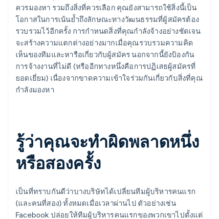
ควรมองหา รวมถึงสิ่งที่ควรเลือก คุณยังสามารถใช้สิ่งนี้เป็น
โอกาสในการเน้นย้ำถึงลักษณะทางวัฒนธรรมที่ผู้สมัครต้อง
กรีซ
รวบรวมไว้อีกครั้ง การกําหนดสิ่งที่คุณกําลังจ้างอย่างชัดเจน
English
เขตบริหารพิเศษฮ่องกง ประเทศจีน
จะสร้างความแตกต่างอย่างมากเมื่อคุณรวบรวมความคิด
English
简体中文
เห็นของทีมและหารือเกี่ยวกับผู้สมัคร นอกจากนี้ยังป้องกัน
แคนาดา
การจ้างงานที่ไม่ดี (หรืออีกทางหนึ่งคือการปฏิเสธผู้สมัครที่
English
Français
ยอดเยี่ยม) เนื่องจากขาดความเข้าใจร่วมกันเกี่ยวกับสิ่งที่คุณ
โครเอเชีย
กําลังมองหา
English
Italiano
จีนแผ่นดินใหญ่
简体中文
English
ไซปรัส
English
รู้ว่าคุณจะทําผิดพลาดหนึ่ง
ญี่ปุ่น
日本語
English
หรือสองครั้ง
เดนมาร์ก
English
ไทย
ไทย
English
เป็นที่ทราบกันดีว่าบางบริษัทได้เปลี่ยนทีมผู้บริหารคนแรก
นอร์เวย์
(และคนที่สอง) ทั้งหมดเมื่อเวลาผ่านไป ตัวอย่างเช่น
English
Facebook ปล่อยให้ทีมผู้บริหารคนแรกของพวกเขาไปตั้งแต่
นิวซีแลนด์