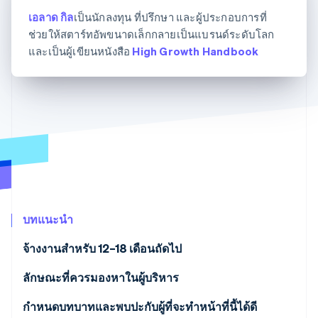
มากกว่า 125
ขายและ VAT
แพลตฟอร์ม
การใช้งาน
เอลาด กิล
รายการ
Authorization
เป็นนักลงทุน ที่ปรึกษา และผู้ประกอบการที่
อัตโนมัติ
Revenue
แผนงานผลิตภัณฑ์
SaaS
ออกบัตรที่มีสเตเบิลคอยน์
Boost
Recognition
ช่วยให้สตาร์ทอัพขนาดเล็กกลายเป็นแบรนด์ระดับโลก
การประชุมประจำปีแบบ
รองรับอยู่
ยกระดับการ
เซสชัน
จัดเตรียมและจัดการ
และเป็นผู้เขียนหนังสือ
High Growth Handbook
ระบบ
ยอมรับการ
ตำแหน่งงาน
บริการด้วยเอเจนต์
อัตโนมัติ
ชำระเงิน
Link
ห้องข่าว
ตามอุตสาหกรรม
การชำระเงินที่
สำหรับการ
Stripe
Stripe Press
Sigma
รวดเร็วขึ้น
ทำบัญชี
รายงานที่
บริษัท AI
แหล่งข้อมูล
ออกแบบเอง
แวดวงครีเอเตอร์
Data
เกม
การติดต่อ
Pipeline
การบริการ การเดินทาง
การเชื่อมต่อการทำงาน
การซิงค์
และสันทนาการ
แอป
ติดต่อฝ่ายขาย
ข้อมูล
ประกันภัย
ตัวอย่างโค้ด
สมัครเป็นพาร์ทเนอร์
สื่อและความบันเทิง
บล็อกของนักพัฒนา
องค์กรไม่แสวงผลกำไร
สถานะ API
บริการเฉพาะทาง
บทแนะนำ
ภาครัฐ
เพิ่มเติม
ธุรกิจค้าปลีก
จ้างงานสำหรับ 12–18 เดือนถัดไป
Product roadmap
ดูสิ่งที่กำลังจะมาถึง
ลักษณะที่ควรมองหาในผู้บริหาร
Radar
ระบบนิเวศ
การป้องกันการฉ้อโกง
กำหนดบทบาทและพบปะกับผู้ที่จะทำหน้าที่นี้ได้ดี
Atlas