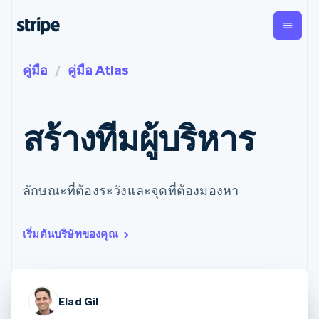
คู่มือ
คู่มือ Atlas
ตามขั้น
เอกสารประกอบ
เรียนรู้
การชำระเงิน
รายรับ
การ
แพลตฟอ
จัดการ
และ
องค์กร
Stripe Docs
บล็อก
เงิน
มาร์เก็ต
Payments
Billing
ธุรกิจสตาร์ทอัพ
ข้อมูลอ้างอิงเกี่ยวกับ API
เรื่องราวจากลูกค้า
สร้างทีมผู้บริหาร
การชำระเงิน
รายรับตาม
เพลส
ไลบรารีและ SDK
คู่มือ
ออนไลน์
แบบแผนล่วง
Stripe Apps
Global
Payment links
หน้า
Metronome
Payouts
Conne
การชำร
ตามกรณีใช้งาน
การชำระเงิน
การเรียกเก็บ
เบิกจ่าย
เงินสำห
การสนับสนุน
ลักษณะที่ต้องระวังและจุดที่ต้องมองหา
แบบไม่ต้อง
เงินตามการ
ให้กับ
แพลตฟอ
คู่มือ
การค้าแบบใช้เอเจนต์
เขียนโค้ด
Checkout
ใช้งาน
การชำระเงิน
บุคคลที่
อีคอมเมิร์ซ
รับการสนับสนุน
UI การชำระ
ตามรอบบิล
สาม
บริการทางการเงินที่ผสาน
รับการชำระเงินออนไลน์
แพ็กเกจการสนับสนุนที่ได้
การจัดการ
เงินสำเร็จรูป
เริ่มต้นบริษัทของคุณ
รวมในตัว
ติดตั้งใช้งานการชำระเงิน
รับการจัดการ
การชำระเงิน
Elements
การทำงานอัตโนมัติด้าน
สำเร็จรูป
บริการเฉพาะทาง
องค์ประกอบ UI
ตามรอบบิล
Invoicing
การเงิน
สร้างแพลตฟอร์มหรือ
ครั้งเดียวหรือ
ที่ยืดหยุ่น
ธุรกิจทั่วโลก
มาร์เก็ตเพลส
ตามแบบแผน
วิธีการชำระ
การชำระเงินในแอป
จัดการการชำระเงินตาม
เงิน
ล่วงหน้า
Tax
Elad Gil
มาร์เก็ตเพลส
รอบบิล
เข้าถึงได้
คิดภาษีการ
บริษัท
การจัดการเงิน
เสนอการเรียกเก็บเงินตาม