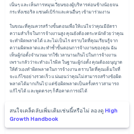
เนิ่นๆ และเห็นการหมุนเวียนของผู้บริหารค่อนข้างน้อยจน
English
เนเธอร์แลนด์
กระทั่งเชอริล แซนด์เบิร์กและคนอื่นๆ เข้ามาร่วมงาน
Nederlands
English
บราซิล
ในขณะที่คุณควรสร้างขั้นตอนเพื่อให้แน่ใจว่าคุณมีอัตรา
Português
English
ความสำเร็จในการจ้างงานสูง คุณยังต้องตระหนักด้วยว่าคุณ
บัลแกเรีย
จะทำผิดพลาดได้ และไม่เป็นไร ตราบใดที่คุณเรียนรู้จาก
English
ความผิดพลาดและทําซ้ำขั้นตอนการจ้างงานของคุณ ฉัน
เบลเยียม
เห็นผู้ก่อตั้งจำนวนมากใช้เวลานานเกินไปในการจ้างงาน
Nederlands
Français
Deutsch
English
โปรตุเกส
เพราะกลัวว่าจะทำอะไรผิด ในฐานะผู้ก่อตั้ง คุณต้องอนุญาต
Português
English
ให้ตัวเองทําผิดพลาดในการจ้างงาน ตราบใดที่คุณเต็มใจที่
โปแลนด์
จะแก้ไขอย่างรวดเร็ว แน่นอนว่าคุณไม่สามารถสร้างข้อผิด
English
พลาดได้มากเกินไป แต่ข้อผิดพลาดเป็นครั้งคราวสามารถ
ฝรั่งเศส
แก้ไขได้ และพูดตรงๆ ก็คือคาดการณ์ได้
Français
English
ฟินแลนด์
English
Svenska
มอลตา
สนใจเคล็ดลับเพิ่มเติมเช่นนี้หรือไม่ ลองดู
High
English
Growth Handbook
มาเลเซีย
English
简体中文
เม็กซิโก