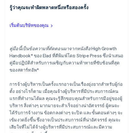
พาร์ทเนอร์
การก่อตั้งบริษัทสตาร์ทอัพ
Stripe App Marketplace
รู้ว่าคุณจะทําผิดพลาดหนึ่งหรือสองครั้ง
Climate
การขจัดคาร์บอน
เริ่มต้นบริษัทของคุณ
คู่มือนี้เป็นข้อความที่ตัดตอนมาจากหนังสือ
High Growth
Stripe Sessions 2026
Handbook* ของ Elad ที่ตีพิมพ์โดย Stripe Press ซึ่งนำเสนอ
ดูว่า Stripe กำลังสร้างโครงสร้างพื้นฐานระบบเศรษฐกิจสำหรับ
คู่มือปฏิบัติสำหรับการเผชิญกับความท้าทายที่ซับซ้อนที่สุด
AI อย่างไร
ของสตาร์ทอัพ*
รับชมเลย
การจ้างผู้บริหารเป็นครั้งแรกอาจเป็นเรื่องยุ่งยากสำหรับผู้ก่อ
ตั้ง อย่างไรก็ตาม เมื่อคุณจ้างผู้บริหารที่มีประสบการณ์คน
แรกที่ทำงานได้ผล คุณจะรู้สึกขอบคุณสำหรับการมีอยู่ของผู้
บริหาร สิ่งต่างๆ มากมายจะสำเร็จอย่างน่าอัศจรรย์ ผู้คนจะ
ได้รับการจ้างงาน ข้อตกลงต่างๆ จะปิด และขั้นตอนต่างๆ จะ
เข้มงวดยิ่งขึ้น ซึ่งอาจเป็นประสบการณ์ที่น่าอัศจรรย์ คุณจะ
เสียใจที่ไม่ได้จ้างผู้บริหารที่มีประสบการณ์และมีความ