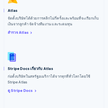
Deutsch
Français
Italiano
English
สวีเดน
Atlas
Svenska
English
จัดตั้งบริษัทได้ด้วยการคลิกไม่กี่ครั้งและพร้อมที่จะเรียกเก็บ
สหรัฐอเมริกา
English
Español
简体中文
เงินจากลูกค้า จัดจ้างทีมงาน และระดมทุน
สหรัฐอาหรับเอมิเรตส์
สำรวจ Atlas
English
สหราชอาณาจักร
English
สาธารณรัฐเช็ก
English
สิงคโปร์
English
简体中文
Stripe Docs เกี่ยวกับ Atlas
ออสเตรเลีย
English
ก่อตั้งบริษัทในสหรัฐอเมริกาได้จากทุกที่ทั่วโลกโดยใช้
ออสเตรีย
Stripe Atlas
Deutsch
English
อิตาลี
ดู Stripe Docs
Italiano
English
อินเดีย
English
เอสโตเนีย