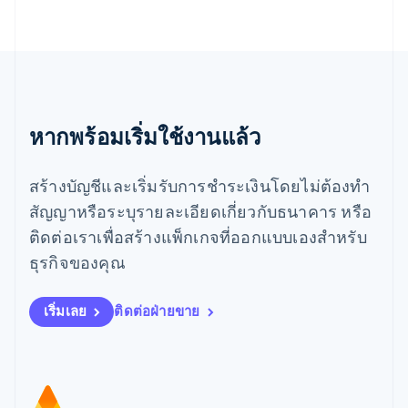
Español
English
ยิบรอลตาร์
English
เยอรมนี
Deutsch
English
โรมาเนีย
หากพร้อมเริ่มใช้งานแล้ว
English
ลักเซมเบิร์ก
Français
Deutsch
English
สร้างบัญชีและเริ่มรับการชำระเงินโดยไม่ต้องทำ
ลัตเวีย
English
สัญญาหรือระบุรายละเอียดเกี่ยวกับธนาคาร หรือ
ลิกเตนสไตน์
ติดต่อเราเพื่อสร้างแพ็กเกจที่ออกแบบเองสำหรับ
Deutsch
English
ลิทัวเนีย
ธุรกิจของคุณ
English
สเปน
เริ่มเลย
ติดต่อฝ่ายขาย
Español
English
สโลวาเกีย
English
สโลวีเนีย
English
Italiano
สวิตเซอร์แลนด์