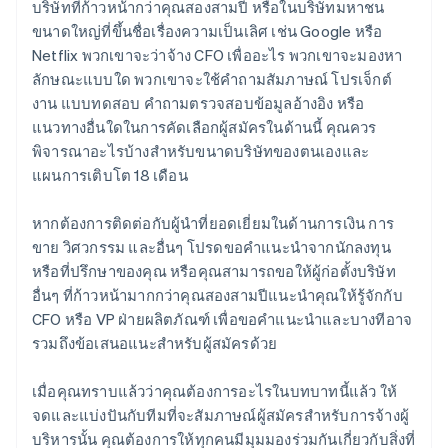
บริษัทที่ก้าวหน้ากว่าคุณสองสามปี หรือในบริษัทมหาชน
ขนาดใหญ่ที่ขึ้นชื่อเรื่องความเป็นเลิศ เช่น Google หรือ
Netflix พวกเขาจะว่าจ้าง CFO เพื่ออะไร พวกเขาจะมองหา
ลักษณะแบบใด พวกเขาจะใช้คำถามสัมภาษณ์ โปรเจ็กต์
งาน แบบทดสอบ คำถามตรวจสอบข้อมูลอ้างอิง หรือ
แนวทางอื่นใดในการคัดเลือกผู้สมัครในด้านนี้ คุณควร
พิจารณาอะไรบ้างสำหรับขนาดบริษัทของตนเองและ
แผนการเติบโต 18 เดือน
หากต้องการติดต่อกับผู้นำที่ยอดเยี่ยมในด้านการเงิน การ
ขาย วิศวกรรม และอื่นๆ โปรดขอคำแนะนำจากนักลงทุน
หรือที่ปรึกษาของคุณ หรือคุณสามารถขอให้ผู้ก่อตั้งบริษัท
อื่นๆ ที่ก้าวหน้ามากกว่าคุณสองสามปีแนะนำคุณให้รู้จักกับ
CFO หรือ VP ฝ่ายผลิตภัณฑ์ เพื่อขอคำแนะนำและบางทีอาจ
รวมถึงข้อเสนอแนะสำหรับผู้สมัครด้วย
เมื่อคุณทราบแล้วว่าคุณต้องการอะไรในบทบาทนี้แล้ว ให้
จดและแบ่งปันกับทีมที่จะสัมภาษณ์ผู้สมัครสําหรับการจ้างผู้
บริหารนั้น คุณต้องการให้ทุกคนมีมุมมองร่วมกันเกี่ยวกับสิ่งที่