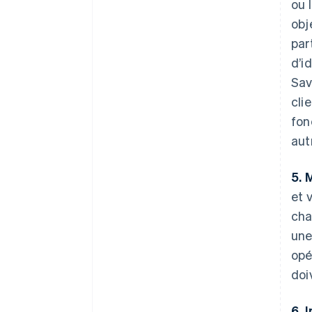
ou 
obj
par
d’i
Sav
cli
fon
aut
5. 
et 
cha
une
opé
doi
6. 