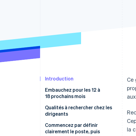
Authorization Boost
Acceptation optimisée
Link
Paiements accélérés
Financial Connections
Comptes financiers associés
Introduction
Ce 
pro
Embauchez pour les 12 à
18 prochains mois
aux
Qualités à rechercher chez les
Rec
dirigeants
Cep
Commencez par définir
la 
clairement le poste, puis