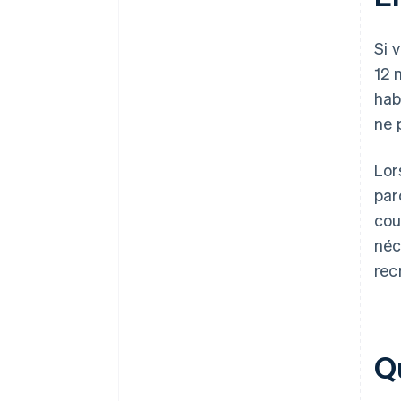
Si 
12 
hab
ne 
Lor
par
cou
néc
rec
Qu