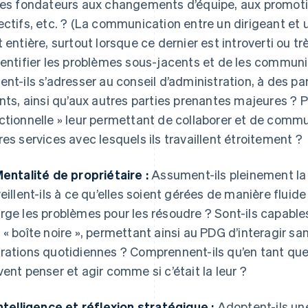
les fondateurs aux changements d’équipe, aux promotio
ectifs, etc. ? (La communication entre un dirigeant et u
t entière, surtout lorsque ce dernier est introverti ou tr
dentifier les problèmes sous-jacents et de les communi
ent-ils s’adresser au conseil d’administration, à des p
ents, ainsi qu’aux autres parties prenantes majeures ? 
ctionnelle » leur permettant de collaborer et de comm
res services avec lesquels ils travaillent étroitement ?
Mentalité de propriétaire :
Assument-ils pleinement la 
veillent-ils à ce qu’elles soient gérées de manière fluid
rge les problèmes pour les résoudre ? Sont-ils capabl
 « boîte noire », permettant ainsi au PDG d’interagir san
rations quotidiennes ? Comprennent-ils qu’en tant que d
vent penser et agir comme si c’était la leur ?
Intelligence et réflexion stratégique :
Adoptent-ils un