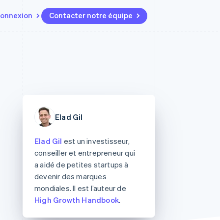
onnexion
Contacter notre équipe
Ressources
Écosystème
Contact
t marketplaces
Plus
Intégrations d'applications
Partenaires
Contacter notre équipe
Product roadmap
elle
Exemples de code
Stripe App Marketplace
Devenir partenaire
Découvrez les prochaines
r les
Blog des développeurs
évolutions
rs
État de l'API
 platforms
Radar
ciers intégrés
Prévention de la fraude
Elad Gil
ratif
es et virtuelles
Atlas
Constitution de start-up
Elad Gil
est un investisseur,
conseiller et entrepreneur qui
Climate
a aidé de petites startups à
Élimination du carbone
devenir des marques
Identity
mondiales. Il est l’auteur de
Vérification de l'identité
High Growth Handbook
.