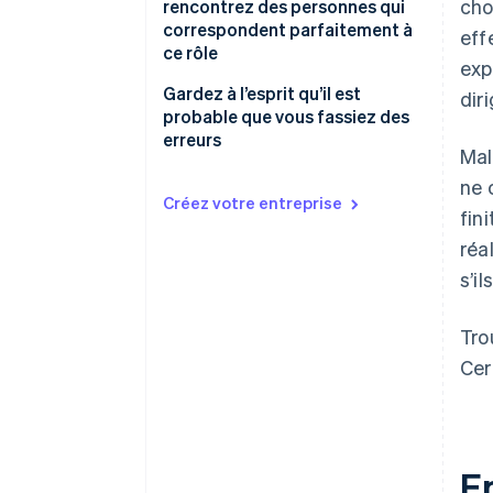
cho
rencontrez des personnes qui
correspondent parfaitement à
eff
ce rôle
exp
Gardez à l’esprit qu’il est
dir
probable que vous fassiez des
erreurs
Mal
ne 
Créez votre entreprise
fin
réa
s’i
Tro
Cer
E