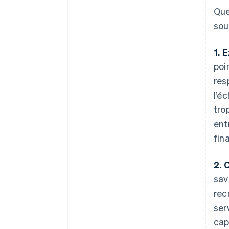
Que
sou
1. 
poi
res
l’é
tro
ent
fin
2. 
sav
rec
ser
cap