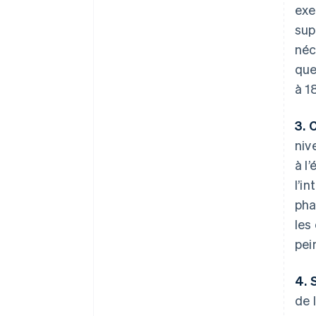
exe
sup
néc
que
à 1
3. C
niv
à l
l’i
pha
les
pei
4. 
de 