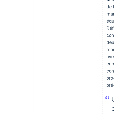
de 
man
équ
Réf
con
deu
maî
ave
cap
con
pro
pré