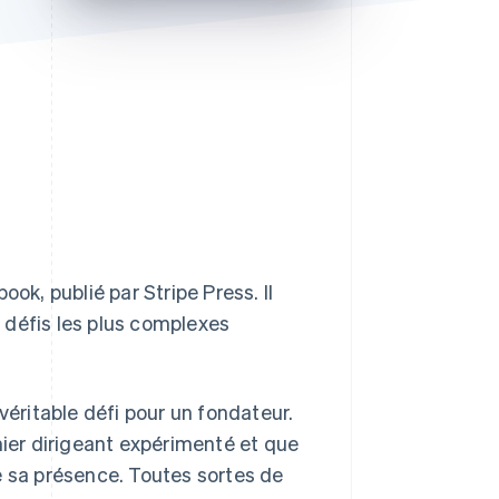
Stripe Sessions 2026
Découvrez comment
Stripe construit
l’infrastructure
économique de l’IA.
Regarder la vidéo
dbook
, publié par Stripe Press. Il
 défis les plus complexes
véritable défi pour un fondateur.
er dirigeant expérimenté et que
e sa présence. Toutes sortes de