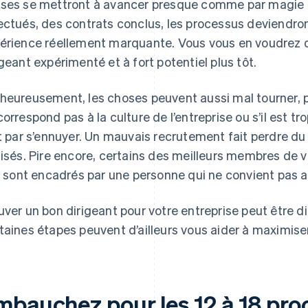
ses se mettront à avancer presque comme par magie 
ectués, des contrats conclus, les processus deviendron
érience réellement marquante. Vous vous en voudrez d
igeant expérimenté et à fort potentiel plus tôt.
heureusement, les choses peuvent aussi mal tourner, pa
correspond pas à la culture de l’entreprise ou s’il est t
it par s’ennuyer. Un mauvais recrutement fait perdre du
lisés. Pire encore, certains des meilleurs membres de
ls sont encadrés par une personne qui ne convient pas a
uver un bon dirigeant pour votre entreprise peut être dif
taines étapes peuvent d’ailleurs vous aider à maximise
mbauchez pour les 12 à 18 pro