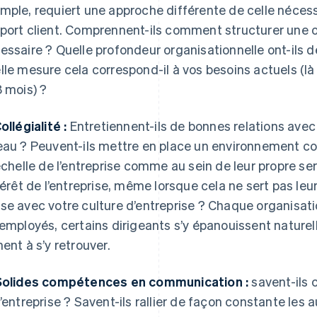
mple, requiert une approche différente de celle néces
port client. Comprennent-ils comment structurer une or
essaire ? Quelle profondeur organisationnelle ont-ils d
lle mesure cela correspond-il à vos besoins actuels (là
8 mois) ?
ollégialité :
Entretiennent-ils de bonnes relations avec 
eau ? Peuvent-ils mettre en place un environnement collé
’échelle de l’entreprise comme au sein de leur propre se
ntérêt de l’entreprise, même lorsque cela ne sert pas leu
se avec votre culture d’entreprise ? Chaque organisat
 employés, certains dirigeants s’y épanouissent nature
nent à s’y retrouver.
Solides compétences en communication :
savent-ils
l’entreprise ? Savent-ils rallier de façon constante les 