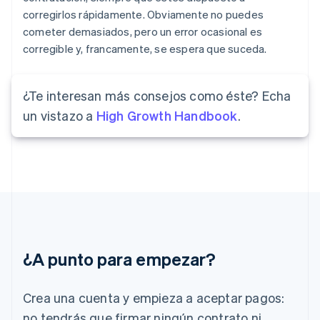
Eslovenia
corregirlos rápidamente. Obviamente no puedes
English
Italiano
España
cometer demasiados, pero un error ocasional es
Español
English
corregible y, francamente, se espera que suceda.
Estados Unidos
English
Español
简体中文
Estonia
¿Te interesan más consejos como éste? Echa
English
un vistazo a
High Growth Handbook
.
Finlandia
English
Svenska
Francia
Français
English
Gibraltar
English
Grecia
English
Hungría
English
¿A punto para empezar?
India
English
Irlanda
Crea una cuenta y empieza a aceptar pagos:
English
no tendrás que firmar ningún contrato ni