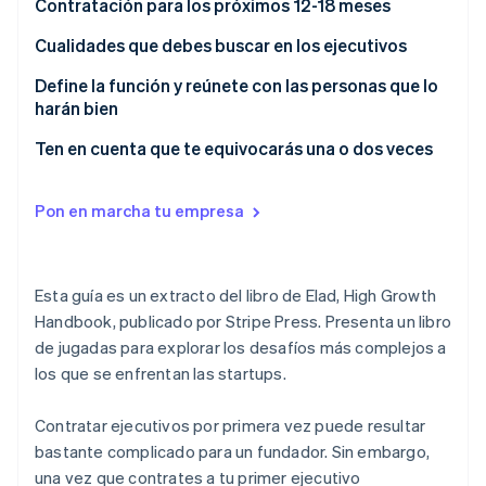
Contratación para los próximos 12-18 meses
Sector público
Radar
Comercio minorista
Cualidades que debes buscar en los ejecutivos
Prevención de fraude
Atlas
Define la función y reúnete con las personas que lo
Constitución de una startup
harán bien
Ecosystem
Climate
Ten en cuenta que te equivocarás una o dos veces
Eliminación de dióxido de carbono
Socios
Stripe App Marketplace
Identity
Verificación de identidad en línea
Pon en marcha tu empresa
Esta guía es un extracto del libro de Elad,
High Growth
Handbook
, publicado por Stripe Press. Presenta un libro
Stripe Sessions 2026
de jugadas para explorar los desafíos más complejos a
Descubre cómo Stripe está construyendo la infraestructu
los que se enfrentan las startups.
para la IA.
Ver ahora
Contratar ejecutivos por primera vez puede resultar
bastante complicado para un fundador. Sin embargo,
una vez que contrates a tu primer ejecutivo