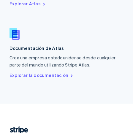
Explorar Atlas
Nederlands
English
Polonia
English
Portugal
Português
English
RAE de Hong Kong, China
English
简体中文
Documentación de Atlas
Reino Unido
English
Crea una empresa estadounidense desde cualquier
República Checa
parte del mundo utilizando Stripe Atlas.
English
Rumanía
Explorar la documentación
English
Singapur
English
简体中文
Suecia
Svenska
English
Suiza
Deutsch
Français
Italiano
English
Tailandia
ไทย
English