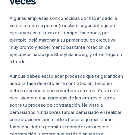
veces
Austria
Deutsch
English
Bélgica
Algunas empresas son conocidas por haber dado la
Nederlands
Français
Deutsch
English
Brasil
vuelta a todo su primer (e incluso segundo) equipo
Português
English
ejecutivo con el paso del tiempo. Facebook, por
Bulgaria
ejemplo, dejó marchar a su primer equipo ejecutivo
English
muy pronto y experimentó bastante rotación de
Canadá
ejecutivos hasta que Sheryl Sandberg y otros llegaron
English
Français
China continental
a bordo.
简体中文
English
Chipre
Aunque debes establecer procesos que te garanticen
English
una alta tasa de éxito en la contratación, también
Croacia
debes reconocer que cometerás errores. Y eso está
English
Italiano
Dinamarca
bien, siempre que aprendas de los errores e iteres
English
sobre tu proceso de contratación. He visto a
Emiratos Árabes Unidos
demasiados fundadores tardar demasiado en realizar
English
contrataciones por miedo a hacer algo mal. Como
Eslovaquia
fundador, debes permitirte cometer errores de
English
contratación, siempre que estés dispuesto a