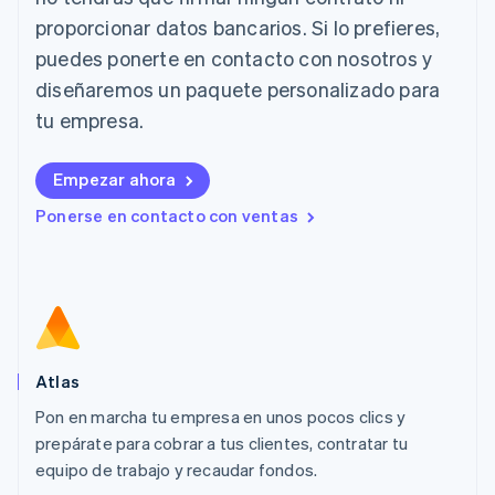
Italia
proporcionar datos bancarios. Si lo prefieres,
Italiano
English
Japón
puedes ponerte en contacto con nosotros y
日本語
English
diseñaremos un paquete personalizado para
Letonia
English
tu empresa.
Liechtenstein
Deutsch
English
Empezar ahora
Lituania
English
Ponerse en contacto con ventas
Luxemburgo
Français
Deutsch
English
Malasia
English
简体中文
Malta
English
México
Español
English
Atlas
Noruega
Pon en marcha tu empresa en unos pocos clics y
English
prepárate para cobrar a tus clientes, contratar tu
Nueva Zelanda
English
equipo de trabajo y recaudar fondos.
Países Bajos