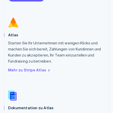
English
Portugal
Português
English
Rumänien
English
Schweden
Svenska
English
Atlas
Schweiz
Starten Sie Ihr Unternehmen mit wenigen Klicks und
Deutsch
Français
Italiano
English
machen Sie sich bereit, Zahlungen von Kundinnen und
Singapur
English
简体中文
Kunden zu akzeptieren, Ihr Team einzustellen und
Slowakei
Fundraising zu betreiben.
English
Mehr zu Stripe Atlas
Slowenien
English
Italiano
Sonderverwaltungsregion Hongkong,
China
English
简体中文
Spanien
Español
English
Dokumentation zu Atlas
Thailand
ไทย
English