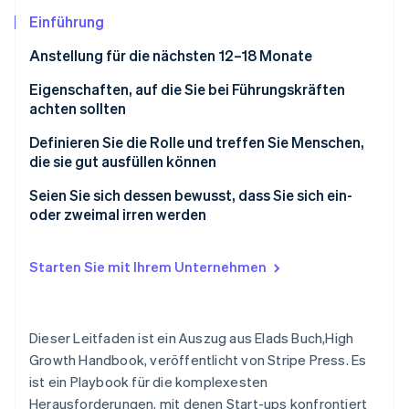
Betrugsprävention
Ecosystem
Einführung
Atlas
Start-up-Gründung
Partner
Anstellung für die nächsten 12–18 Monate
Stripe App-Marktplatz
Climate
Eigenschaften, auf die Sie bei Führungskräften
CO₂-Entnahme
achten sollten
Identity
Online-Identitätsprüfung
Definieren Sie die Rolle und treffen Sie Menschen,
die sie gut ausfüllen können
Seien Sie sich dessen bewusst, dass Sie sich ein-
oder zweimal irren werden
Stripe-Sessions 2026
Erfahren Sie, wie Stripe Lösungen für die Wirtschaft
Starten Sie mit Ihrem Unternehmen
Jetzt ansehen
Dieser Leitfaden ist ein Auszug aus Elads Buch,
High
Growth Handbook
, veröffentlicht von Stripe Press. Es
ist ein Playbook für die komplexesten
Herausforderungen, mit denen Start-ups konfrontiert