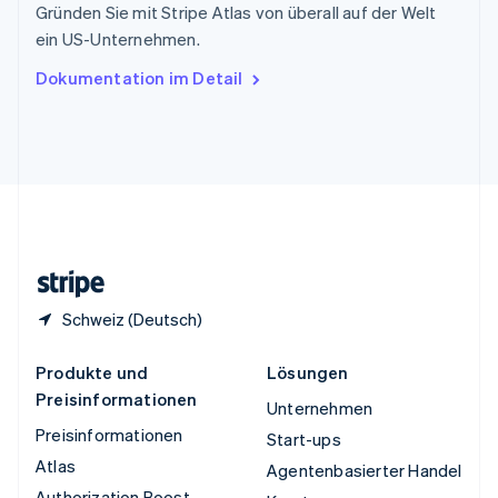
Gründen Sie mit Stripe Atlas von überall auf der Welt
Tschechische Republik
ein US-Unternehmen.
English
Ungarn
Dokumentation im Detail
English
Vereinigte Arabische Emirate
English
Vereinigte Staaten
English
Español
简体中文
Vereinigtes Königreich
English
Zypern
English
Schweiz (Deutsch)
Produkte und
Lösungen
Preisinformationen
Unternehmen
Preisinformationen
Start-ups
Atlas
Agentenbasierter Handel
Authorization Boost