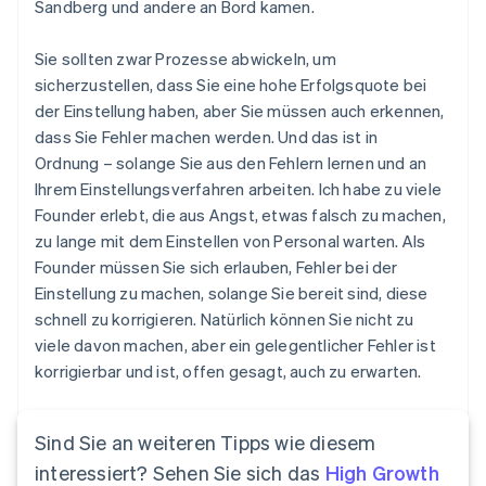
Sandberg und andere an Bord kamen.
简体中文
English
Finnland
Sie sollten zwar Prozesse abwickeln, um
English
Svenska
Frankreich
sicherzustellen, dass Sie eine hohe Erfolgsquote bei
Français
English
der Einstellung haben, aber Sie müssen auch erkennen,
Gibraltar
dass Sie Fehler machen werden. Und das ist in
English
Ordnung – solange Sie aus den Fehlern lernen und an
Griechenland
Ihrem Einstellungsverfahren arbeiten. Ich habe zu viele
English
Founder erlebt, die aus Angst, etwas falsch zu machen,
Indien
zu lange mit dem Einstellen von Personal warten. Als
English
Irland
Founder müssen Sie sich erlauben, Fehler bei der
English
Einstellung zu machen, solange Sie bereit sind, diese
Italien
schnell zu korrigieren. Natürlich können Sie nicht zu
Italiano
English
viele davon machen, aber ein gelegentlicher Fehler ist
Japan
korrigierbar und ist, offen gesagt, auch zu erwarten.
日本語
English
Kanada
English
Français
Kroatien
Sind Sie an weiteren Tipps wie diesem
English
Italiano
interessiert? Sehen Sie sich das
High Growth
Lettland