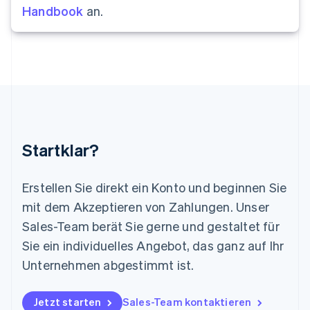
Handbook
an.
English
Liechtenstein
Deutsch
English
Litauen
English
Luxemburg
Français
Deutsch
English
Malaysia
English
简体中文
Malta
Startklar?
English
Mexiko
Español
English
Erstellen Sie direkt ein Konto und beginnen Sie
Neuseeland
mit dem Akzeptieren von Zahlungen. Unser
English
Niederlande
Sales-Team berät Sie gerne und gestaltet für
Nederlands
English
Sie ein individuelles Angebot, das ganz auf Ihr
Norwegen
Unternehmen abgestimmt ist.
English
Österreich
Deutsch
English
Jetzt starten
Sales-Team kontaktieren
Polen