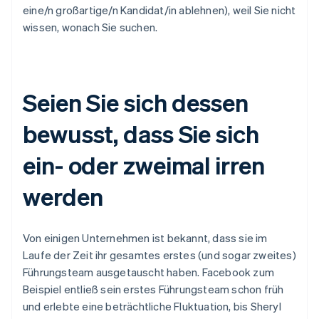
eine/n großartige/n Kandidat/in ablehnen), weil Sie nicht
wissen, wonach Sie suchen.
Seien Sie sich dessen
Australien
bewusst, dass Sie sich
English
Belgien
ein- oder zweimal irren
Nederlands
Français
Deutsch
English
Brasilien
werden
Português
English
Bulgarien
English
Dänemark
Von einigen Unternehmen ist bekannt, dass sie im
English
Laufe der Zeit ihr gesamtes erstes (und sogar zweites)
Deutschland
Führungsteam ausgetauscht haben. Facebook zum
Deutsch
English
Estland
Beispiel entließ sein erstes Führungsteam schon früh
English
und erlebte eine beträchtliche Fluktuation, bis Sheryl
Festlandchina