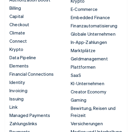
Krypto
Billing
E-Commerce
Capital
Embedded Finance
Checkout
Finanzautomatisierung
Climate
Globale Unternehmen
Connect
In-App-Zahlungen
Krypto
Marktplätze
Data Pipeline
Geldmanagement
Elements
Plattformen
Financial Connections
SaaS
Identity
KI-Unternehmen
Invoicing
Creator Economy
Issuing
Gaming
Link
Bewirtung, Reisen und
Managed Payments
Freizeit
Zahlungslinks
Versicherungen
Payments
Medien und Unterhaltung