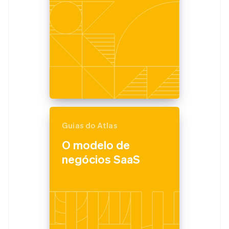
Guias do Atlas
O modelo de
negócios SaaS