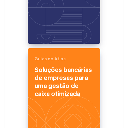
Guias do Atlas
Soluções bancárias
de empresas para
uma gestão de
caixa otimizada