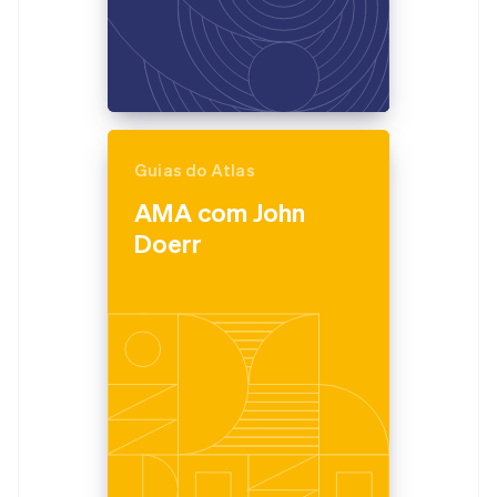
Guias do Atlas
AMA com John
Doerr