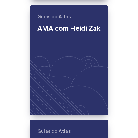
Chipre
English
Croácia
Guias do Atlas
English
Italiano
AMA com Heidi Zak
Dinamarca
English
Emirados Árabes Unidos
English
Eslováquia
English
Eslovênia
English
Italiano
Espanha
Español
English
Estados Unidos
English
Español
简体中文
Estônia
English
Finlândia
English
Svenska
França
Guias do Atlas
Français
English