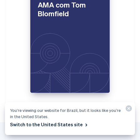
Gibraltar
AMA com Tom
English
Blomfield
Grécia
English
Hungria
English
Índia
English
Irlanda
English
Itália
Italiano
English
Japão
日本語
English
Letônia
English
Liechtenstein
You’re viewing our website for Brazil, but it looks like you’re
Deutsch
English
in the United States.
Lituânia
Switch to the United States site
English
Luxemburgo
Français
Deutsch
English