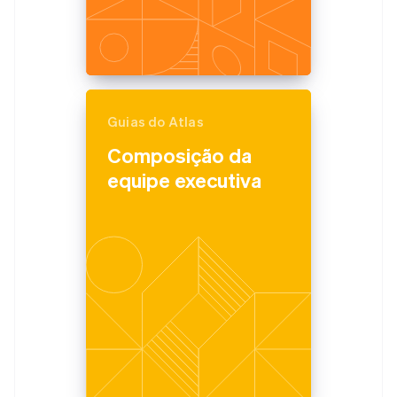
Guias do Atlas
Composição da
equipe executiva