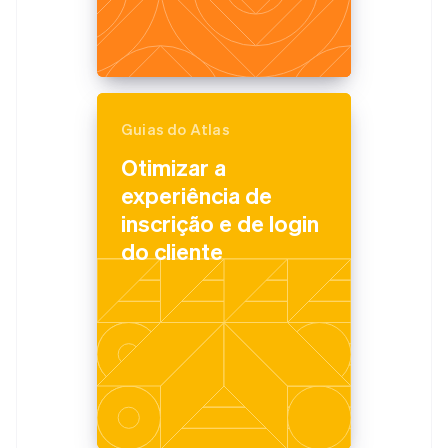
Guias do Atlas
Alemanha
Deutsch
English
Otimizar a
Austrália
experiência de
English
Áustria
inscrição e de login
Deutsch
English
do cliente
Bélgica
Nederlands
Français
Deutsch
English
Brasil
Português
English
Bulgária
English
Canadá
English
Français
China continental
简体中文
English