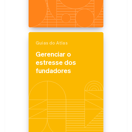
Guias do Atlas
Gerenciar o
estresse dos
fundadores