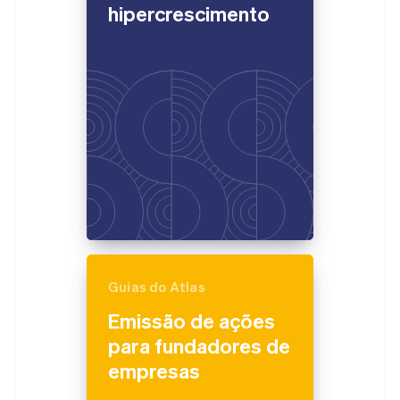
hipercrescimento
Ecossistema
Stripe Sessions 2026
Parceiros
Stripe App Marketplace
Veja como a Stripe está construindo a infraestrutura econô
Assista agora
Guias do Atlas
Emissão de ações
para fundadores de
empresas