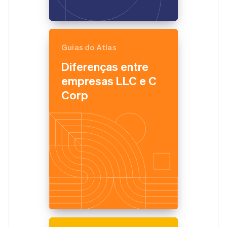
Guias do Atlas
Diferenças entre
empresas LLC e C
Corp