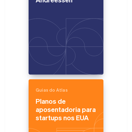
Guias do Atlas
Planos de
aposentadoria para
startups nos EUA