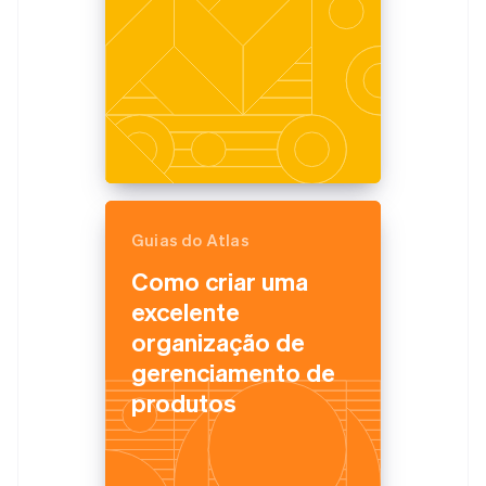
Guias do Atlas
Como criar uma
excelente
organização de
gerenciamento de
produtos