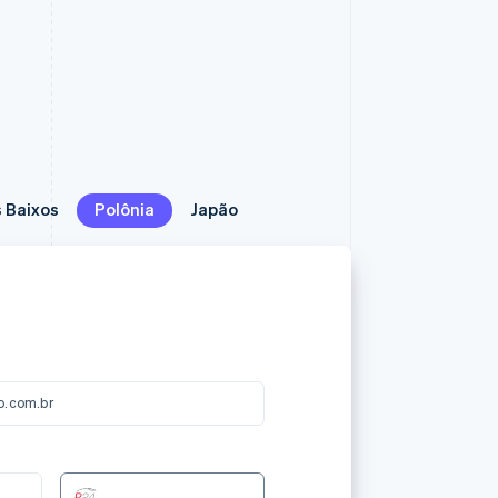
 Baixos
 Baixos
Polônia
Polônia
Japão
Japão
o.com.br
123