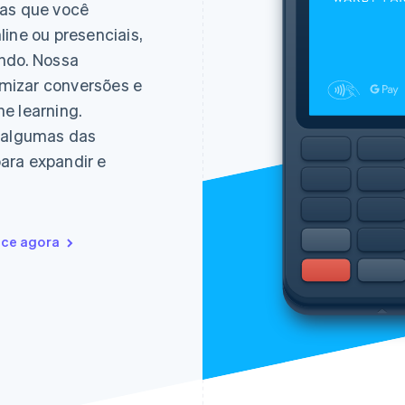
tas que você
ine ou presenciais,
undo. Nossa
mizar conversões e
e learning.
o algumas das
ara expandir e
ce agora