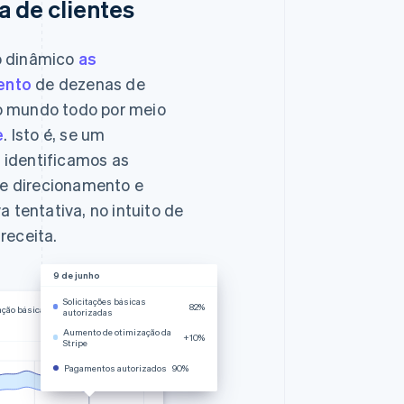
a de clientes
o dinâmico
as
ento
de dezenas de
o mundo todo por meio
e
. Isto é, se um
 identificamos as
e direcionamento e
tentativa, no intuito de
receita.
9 de junho
Solicitações básicas
82%
ação básica
autorizadas
Aumento de otimização da
+10%
Stripe
Pagamentos autorizados
90%