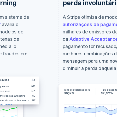
rning
perda involuntári
um sistema de
A Stripe otimiza de mod
r
avalia o
autorizações de pagam
 modelos de
milhares de emissores d
ntenas de
da
Adaptive Acceptanc
média, o
pagamento for recusado,
de fraudes em
melhores combinações d
mensagem para uma nova 
diminuir a perda daquela 
de junho
5
queados
923
Taxa de aceitação geral
Taxa de aceit
orizados
581
96,17%
90,97%
metidos ao 3D Secure
50
metidos a análise manual
217