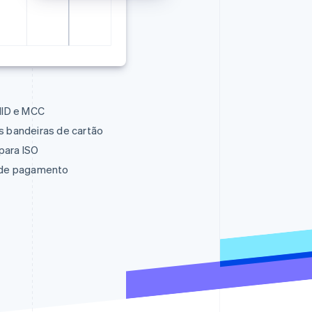
 MID e MCC
s bandeiras de cartão
para ISO
s de pagamento