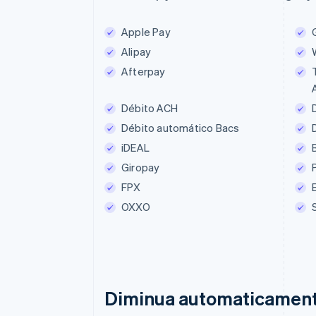
Karta
Prz
Apple Pay
Nazwa
Alipay
Afterpay
Paula Oliveira
Débito ACH
Zaplać zł 240
Débito automático Bacs
iDEAL
Giropay
FPX
OXXO
Diminua automaticament