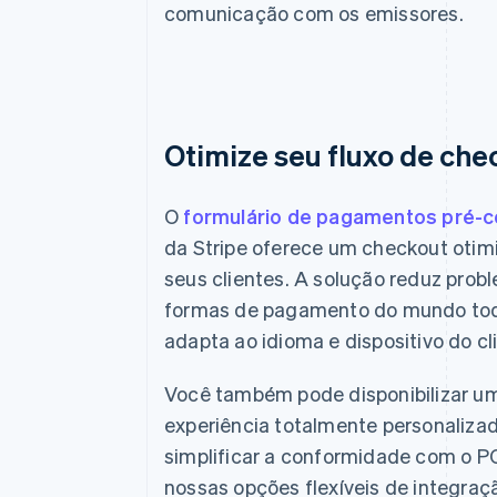
comunicação com os emissores.
Otimize seu fluxo de che
O
formulário de pagamentos pré-c
da Stripe oferece um checkout otim
seus clientes. A solução reduz prob
formas de pagamento do mundo tod
adapta ao idioma e dispositivo do cl
E-mail
Você também pode disponibilizar u
paula.oliveira@exemplo.com.br
experiência totalmente personaliza
simplificar a conformidade com o PC
Metoda platności
nossas opções flexíveis de integraç