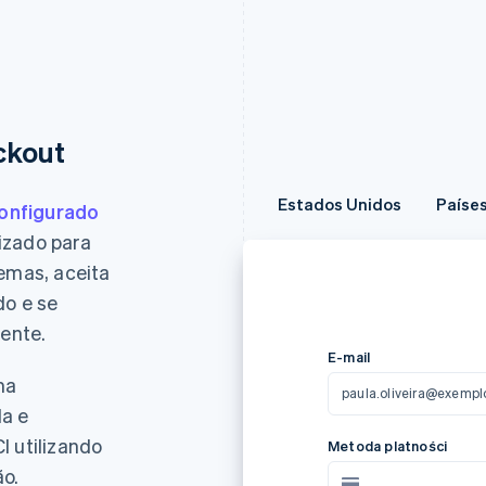
ckout
Estados Unidos
Estados Unidos
Países
Países
onfigurado
izado para
lemas, aceita
o e se
メールアドレス
iente.
paula.oliveira@exempl
ma
カード情報
da e
3566 0020 2036 0505
I utilizando
12/24
ão.