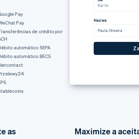
elewy24
カード所有者名
Google Pay
Paula Oliveira
WeChat Pay
Transferências de crédito por
国または地域
ACH
日本
Débito automático SEPA
,00
Débito automático BECS
J
Bancontact
Przelewy24
EPS
Stablecoins
e as
Maximize a aceita