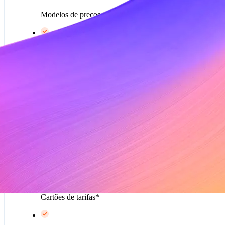
Modelos de preços para assinaturas
Personalizações do Billing
prévia
Cálculo e recolhimento automático de impostos*
Com tecnologia da Metronome
Modelos de preços baseado no uso*
Cartões de tarifas*