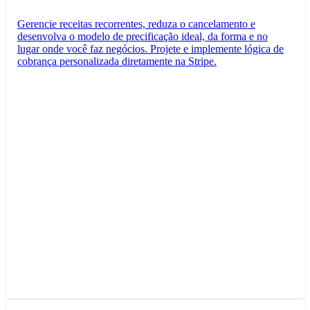
Gerencie receitas recorrentes, reduza o cancelamento e
desenvolva o modelo de precificação ideal, da forma e no
lugar onde você faz negócios. Projete e implemente lógica de
cobrança personalizada diretamente na Stripe.
Assinatura criada
Você criou uma assinatura para Joana Silva.
Nova assinatura
Criar assinatura
Cliente​
Ana Carvalho
anacarvalho@email.com
Itens​
Plano Profissional Consultado
R$ 100,00 por unidade/mês
Tributado como Software como Serviço (SaaS)
Opções de assinatura
Cobrança de pagamentos e faturamento
Tokens usados nos últimos 30 dias