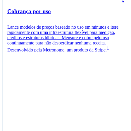
Cobrança por uso
Lance modelos de preços baseado no uso em minutos e itere
rapidamente com uma infraestrutura flexível para medição,
créditos e estruturas híbridas. Mensure e cobre pelo uso
continuamente para não desperdiçar nenhuma receita.
1
Desenvolvido pela Metronome, um produto da Stripe.
Plano Pro
Cobrado mensalmente
Tokens
R$ 0,05
por
1.000
unidades
Medidor de consumo