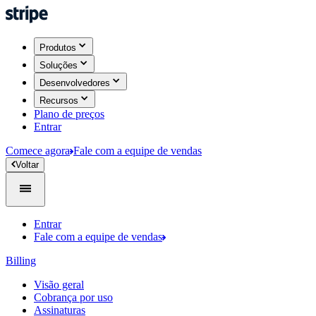
Produtos​
Soluções
Desenvolvedores
Recursos
Plano de preços
Entrar
Comece agora
Fale com a equipe de vendas
​Voltar​​
Entrar
Fale com a equipe de vendas
Billing
Visão geral
Cobrança por uso
Assinaturas​