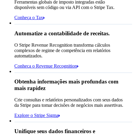
Ferramentas globais de imposto integradas estão
Total devido hoje
R$ 1.376,35
disponíveis sem código ou via API com o Stripe Tax.
Autenticação 3D Secure solicitada
Conheça o Tax
Correspondência das regras de permissão
Receita reconhecida
Automatize a contabilidade de receitas.
R$ 29.197.085,75
Correspondência das regras de bloqueio
Correspondência das regras de revisão
O Stripe Revenue Recognition transforma cálculos
Em aberto
Encerrado
complexos de regime de competência em relatórios
automatizados.
Conheça o Revenue Recognition
Obtenha informações mais profundas com
mais rapidez
Quantos clientes temos na
França?
select
id,
Crie consultas e relatórios personalizados com seus dados
email,
Jan
Out
da Stripe para tomar decisões de negócios mais assertivas.
3 linhas ocultas
shipping_address_country
Explore o Stripe Sigma
from
customers
where
shipping_address_country =
'FR'
Selecione seu destino de armazenamento de
Unifique seus dados financeiros e
dados