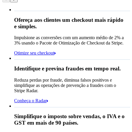
Ofereça aos clientes um checkout mais rápido
​Dados ​de ​contato​
e simples.
E-mail
Impulsione as conversões com um aumento médio de 2% a
Formas de pagamento​
3% usando o Pacote de Otimização de Checkout da Stripe.
Cartão
Otimize seu checkout
Cash App Pay
Desempenho da regra
Identifique e previna fraudes em tempo real.
Affirm
Reduza perdas por fraude, diminua falsos positivos e
Queried
Cripto
simplifique as operações de prevenção a fraudes com o
Código postal
98104
Stripe Radar.
Alíquota municipal
10,55%
Conheça o Radar
Pagar Queried
R$ 1.376,35
Simplifique o imposto sobre vendas, o IVA e o
Assinatura
R$ 1.245,00
GST em mais de 90 países.
Imposto sobre vendas (
10,55%
)
R$ 131,35