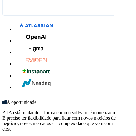
R$ 75,00
R$ 11,50
Empresarial
Largura de banda
Calcular tempo
Fale com a equipe de vendas
1234 1234 1234 1234
Ideal para equipes grandes
200 GB × R$ 0,230/GB
25 hrs × R$ 2,00/hr
O que está incluído:
R$ 45,00
R$ 50,00
MM / AA​
CVC
Número de usuários ilimitado
Comece já
Vários domínios
Créditos mensais ilimitados
A oportunidade
A IA está mudando a forma como o software é monetizado.
É preciso ter flexibilidade para lidar com novos modelos de
negócio, novos mercados e a complexidade que vem com
eles.