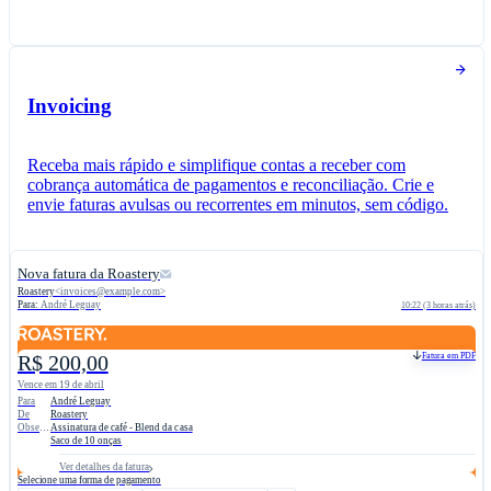
Invoicing
Receba mais rápido e simplifique contas a receber com
cobrança automática de pagamentos e reconciliação. Crie e
envie faturas avulsas ou recorrentes em minutos, sem código.
Nova fatura da Roastery
Roastery
<
invoices@example.com
>
Para:
André Leguay
10:22 (3 horas atrás)
Fatura em PDF
R$ 200,00
Vence em 19 de abril
Para​
André Leguay
De
Roastery
Observação​
Assinatura de café - Blend da casa
Saco de 10 onças
Ver detalhes da fatura
Selecione uma forma de pagamento