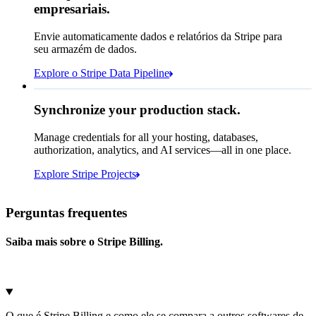
empresariais.
Envie automaticamente dados e relatórios da Stripe para
seu armazém de dados.
Snowflake
Amazon Redshift
Segundo o Sigma, temos 783:
Explore o Stripe Data Pipeline
https://dashboard.stripe.com/quer...
Databricks
Amazon S3
Synchronize your production stack.
Manage credentials for all your hosting, databases,
Microsoft Azure
Google Cloud Storage
authorization, analytics, and AI services—all in one place.
Cancelar
Continuar
Explore Stripe Projects
Perguntas frequentes
Saiba mais sobre o Stripe Billing.
O que é Stripe Billing e como ele se compara a outros softwares de