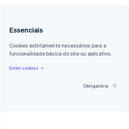
Chipre
English
Croácia
English
Italiano
Dinamarca
Essenciais
English
Emirados Árabes Unidos
English
Cookies estritamente necessários para a
Eslováquia
funcionalidade básica do site ou aplicativo.
English
Eslovênia
English
Italiano
Espanha
Español
English
Obrigatória
Estados Unidos
English
Español
简体中文
Estônia
English
Finlândia
English
Svenska
França
Français
English