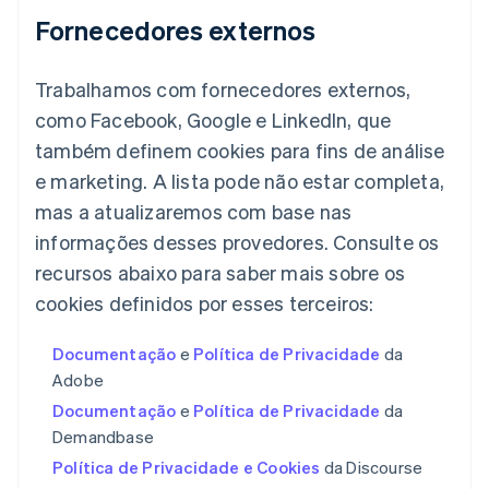
Gibraltar
Fornecedores externos
English
Grécia
English
Trabalhamos com fornecedores externos,
Hungria
como Facebook, Google e LinkedIn, que
English
Índia
também definem cookies para fins de análise
English
e marketing. A lista pode não estar completa,
Irlanda
mas a atualizaremos com base nas
English
informações desses provedores. Consulte os
Itália
Italiano
English
recursos abaixo para saber mais sobre os
Japão
cookies definidos por esses terceiros:
日本語
English
Letônia
English
Documentação
e
Política de Privacidade
da
Liechtenstein
Adobe
Deutsch
English
Documentação
e
Política de Privacidade
da
Lituânia
Demandbase
English
Luxemburgo
Política de Privacidade e Cookies
da Discourse
Français
Deutsch
English