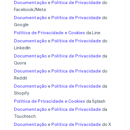
Documentação
e
Política de Privacidade
do
Malásia
Facebook/Meta
English
简体中文
Malta
Documentação
e
Política de Privacidade
do
English
Google
México
Política de Privacidade e Cookies
da Line
Español
English
Noruega
Documentação
e
Política de Privacidade
do
English
LinkedIn
Nova Zelândia
Documentação
e
Política de Privacidade
da
English
Países Baixos
Quora
Nederlands
English
Documentação
e
Política de Privacidade
do
Polônia
Reddit
English
Documentação
e
Política de Privacidade
da
Portugal
Shopify
Português
English
RAE de Hong Kong, China
Política de Privacidade e Cookies
da Splash
English
简体中文
Documentação
e
Política de Privacidade
da
Reino Unido
Touchtech
English
República Tcheca
Documentação
e
Política de Privacidade
do X
English