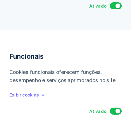
Ecossistema
Stripe Sessions 2026
Parceiros
Stripe App Marketplace
Veja como a Stripe está construindo a infraestrutura econô
Assista agora
Alemanha
Deutsch
English
Austrália
Funcionais
English
Áustria
Deutsch
English
Cookies funcionais oferecem funções,
Bélgica
desempenho e serviços aprimorados no site.
Nederlands
Français
Deutsch
English
Brasil
Português
English
Bulgária
English
Canadá
English
Français
China continental
简体中文
English