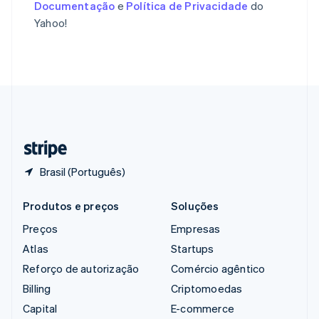
Documentação
e
Política de Privacidade
do
Romênia
Yahoo!
English
Singapura
English
简体中文
Suécia
Svenska
English
Suíça
Deutsch
Français
Italiano
English
Tailândia
ไทย
English
Brasil (Português)
Produtos e preços
Soluções
Preços
Empresas
Atlas
Startups
Reforço de autorização
Comércio agêntico
Billing
Criptomoedas
Capital
E-commerce