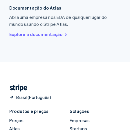
English
简体中文
Documentação do Atlas
Reino Unido
English
Abra uma empresa nos EUA de qualquer lugar do
República Tcheca
mundo usando o Stripe Atlas.
English
Romênia
Explore a documentação
English
Singapura
English
简体中文
Suécia
Svenska
English
Suíça
Deutsch
Français
Italiano
English
Tailândia
ไทย
English
Brasil (Português)
Produtos e preços
Soluções
Preços
Empresas
Atlas
Startups