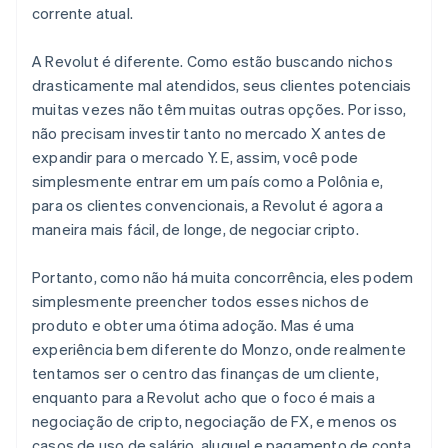
corrente atual.
A Revolut é diferente. Como estão buscando nichos
drasticamente mal atendidos, seus clientes potenciais
muitas vezes não têm muitas outras opções. Por isso,
não precisam investir tanto no mercado X antes de
expandir para o mercado Y. E, assim, você pode
simplesmente entrar em um país como a Polônia e,
para os clientes convencionais, a Revolut é agora a
maneira mais fácil, de longe, de negociar cripto.
Alemanha
Deutsch
English
Austrália
Portanto, como não há muita concorrência, eles podem
English
simplesmente preencher todos esses nichos de
Áustria
produto e obter uma ótima adoção. Mas é uma
Deutsch
English
experiência bem diferente do Monzo, onde realmente
Bélgica
tentamos ser o centro das finanças de um cliente,
Nederlands
Français
Deutsch
English
Brasil
enquanto para a Revolut acho que o foco é mais a
Português
English
negociação de cripto, negociação de FX, e menos os
Bulgária
casos de uso de salário, aluguel e pagamento de conta.