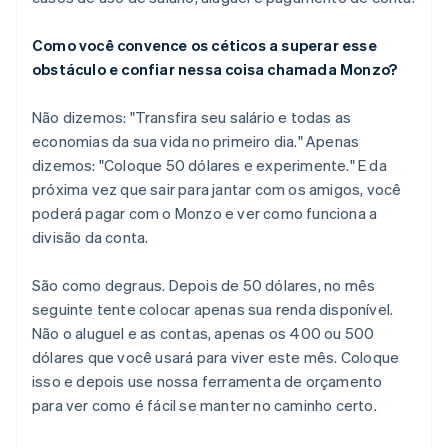
English
Canadá
Como você convence os céticos a superar esse
English
Français
China continental
obstáculo e confiar nessa coisa chamada Monzo?
简体中文
English
Chipre
Não dizemos: "Transfira seu salário e todas as
English
economias da sua vida no primeiro dia." Apenas
Croácia
dizemos: "Coloque 50 dólares e experimente." E da
English
Italiano
Dinamarca
próxima vez que sair para jantar com os amigos, você
English
poderá pagar com o Monzo e ver como funciona a
Emirados Árabes Unidos
divisão da conta.
English
Eslováquia
São como degraus. Depois de 50 dólares, no mês
English
seguinte tente colocar apenas sua renda disponível.
Eslovênia
Não o aluguel e as contas, apenas os 400 ou 500
English
Italiano
Espanha
dólares que você usará para viver este mês. Coloque
Español
English
isso e depois use nossa ferramenta de orçamento
Estados Unidos
para ver como é fácil se manter no caminho certo.
English
Español
简体中文
Estônia