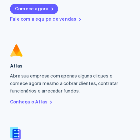
Deutsch
English
Comece agora
Lituânia
English
Fale com a equipe de vendas
Luxemburgo
Français
Deutsch
English
Malásia
English
简体中文
Malta
English
México
Español
English
Atlas
Noruega
Abra sua empresa com apenas alguns cliques e
English
comece agora mesmo a cobrar clientes, contratar
Nova Zelândia
English
funcionários e arrecadar fundos.
Países Baixos
Conheça o Atlas
Nederlands
English
Polônia
English
Portugal
Português
English
RAE de Hong Kong, China