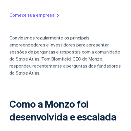
Comece sua empresa
Ecossistema
Stripe Sessions 2026
Parceiros
Stripe App Marketplace
Veja como a Stripe está construindo a infraestrutura econô
Convidamos regularmente os principais
Assista agora
empreendedores e investidores para apresentar
sessões de perguntas e respostas com a comunidade
do Stripe Atlas. Tom Blomfield, CEO do Monzo,
respondeu recentemente a perguntas dos fundadores
do Stripe Atlas.
Como a Monzo foi
desenvolvida e escalada