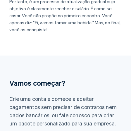
Portanto, é um processo de atualização gradual cujo
English
Finlândia
objetivo é claramente receber o salário. É como se
English
Svenska
casar. Você não propõe no primeiro encontro. Você
França
apenas diz: "Ei, vamos tomar uma bebida." Mas, no final,
Français
English
você os conquista!
Gibraltar
English
Grécia
English
Hungria
English
Índia
English
Irlanda
Vamos começar?
English
Itália
Crie uma conta e comece a aceitar
Italiano
English
Japão
pagamentos sem precisar de contratos nem
日本語
English
dados bancários, ou fale conosco para criar
Letônia
English
um pacote personalizado para sua empresa.
Liechtenstein