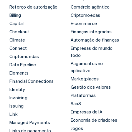
Reforço de autorização
Comércio agêntico
Billing
Criptomoedas
Capital
E-commerce
Checkout
Finanças integradas
Climate
Automação de finanças
Connect
Empresas do mundo
todo
Criptomoedas
Pagamentos no
Data Pipeline
aplicativo
Elements
Marketplaces
Financial Connections
Gestão dos valores
Identity
Plataformas
Invoicing
SaaS
Issuing
Empresas de IA
Link
Economia de criadores
Managed Payments
Jogos
Links de pagamento