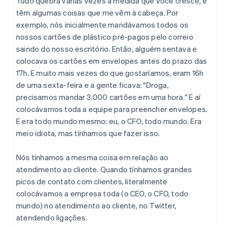
Tudo quebra várias vezes à medida que você cresce, e
têm algumas coisas que me vêm à cabeça. Por
exemplo, nós inicialmente mandávamos todos os
nossos cartões de plástico pré-pagos pelo correio
saindo do nosso escritório. Então, alguém sentava e
colocava os cartões em envelopes antes do prazo das
17h. E muito mais vezes do que gostaríamos, eram 16h
de uma sexta-feira e a gente ficava: "Droga,
precisamos mandar 3.000 cartões em uma hora." E aí
colocávamos toda a equipe para preencher envelopes.
E era todo mundo mesmo: eu, o CFO, todo mundo. Era
meio idiota, mas tínhamos que fazer isso.
Nós tínhamos a mesma coisa em relação ao
atendimento ao cliente. Quando tínhamos grandes
picos de contato com clientes, literalmente
colocávamos a empresa toda (o CEO, o CFO, todo
mundo) no atendimento ao cliente, no Twitter,
atendendo ligações.