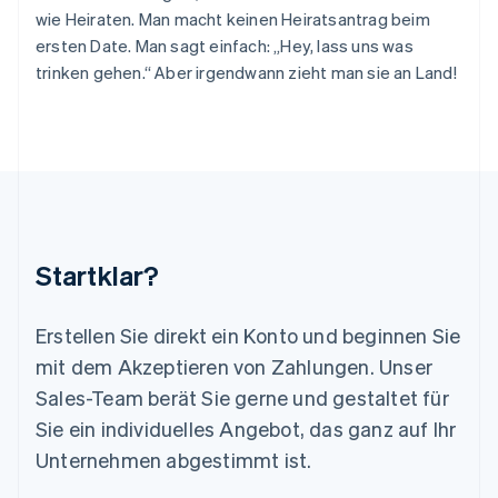
English
Italiano
wie Heiraten. Man macht keinen Heiratsantrag beim
Lettland
ersten Date. Man sagt einfach: „Hey, lass uns was
English
trinken gehen.“ Aber irgendwann zieht man sie an Land!
Liechtenstein
Deutsch
English
Litauen
English
Luxemburg
Français
Deutsch
English
Malaysia
English
简体中文
Malta
Startklar?
English
Mexiko
Español
English
Erstellen Sie direkt ein Konto und beginnen Sie
Neuseeland
mit dem Akzeptieren von Zahlungen. Unser
English
Niederlande
Sales-Team berät Sie gerne und gestaltet für
Nederlands
English
Sie ein individuelles Angebot, das ganz auf Ihr
Norwegen
Unternehmen abgestimmt ist.
English
Österreich