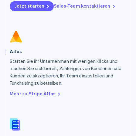
Deutsch
English
Jetzt starten
Sales-Team kontaktieren
Polen
English
Portugal
Português
English
Rumänien
English
Schweden
Svenska
English
Atlas
Schweiz
Starten Sie Ihr Unternehmen mit wenigen Klicks und
Deutsch
Français
Italiano
English
machen Sie sich bereit, Zahlungen von Kundinnen und
Singapur
English
简体中文
Kunden zu akzeptieren, Ihr Team einzustellen und
Slowakei
Fundraising zu betreiben.
English
Mehr zu Stripe Atlas
Slowenien
English
Italiano
Sonderverwaltungsregion Hongkong,
China
English
简体中文
Spanien
Español
English