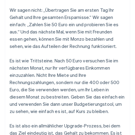
English
Festlandchina
Wir sagen nicht: „Übertragen Sie am ersten Tag Ihr
简体中文
English
Gehalt und Ihre gesamten Ersparnisse.“ Wir sagen
Finnland
einfach: „Zahlen Sie 50 Euro ein und probieren Sie es
English
Svenska
aus.“ Und das nächste Mal, wenn Sie mit Freunden
Frankreich
Français
English
essen gehen, können Sie mit Monzo bezahlen und
Gibraltar
sehen, wie das Aufteilen der Rechnung funktioniert.
English
Griechenland
Es ist wie Trittsteine. Nach 50 Euro versuchen Sie im
English
nächsten Monat, nur Ihr verfügbares Einkommen
Indien
einzuzahlen. Nicht Ihre Miete und Ihre
English
Rechnungszahlungen, sondern nur die 400 oder 500
Irland
English
Euro, die Sie verwenden werden, um Ihr Leben in
Italien
diesem Monat zu bestreiten. Geben Sie das einfach ein
Italiano
English
und verwenden Sie dann unser Budgetierungstool, um
Japan
zu sehen, wie einfach es ist, auf Kurs zu bleiben.
日本語
English
Kanada
English
Français
Es ist also ein allmählicher Upgrade-Prozess, bei dem
Kroatien
das Ziel eindeutig ist, das Gehalt zu bekommen. Es ist