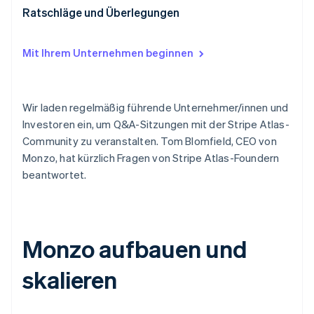
Betrugsprävention
Ecosystem
Ratschläge und Überlegungen
Atlas
Start-up-Gründung
Partner
Stripe App-Marktplatz
Mit Ihrem Unternehmen beginnen
Climate
CO₂-Entnahme
Identity
Wir laden regelmäßig führende Unternehmer/innen und
Online-Identitätsprüfung
Investoren ein, um Q&A-Sitzungen mit der Stripe Atlas-
Community zu veranstalten. Tom Blomfield, CEO von
Monzo, hat kürzlich Fragen von Stripe Atlas-Foundern
beantwortet.
Stripe-Sessions 2026
Erfahren Sie, wie Stripe Lösungen für die Wirts
Jetzt ansehen
Monzo aufbauen und
skalieren