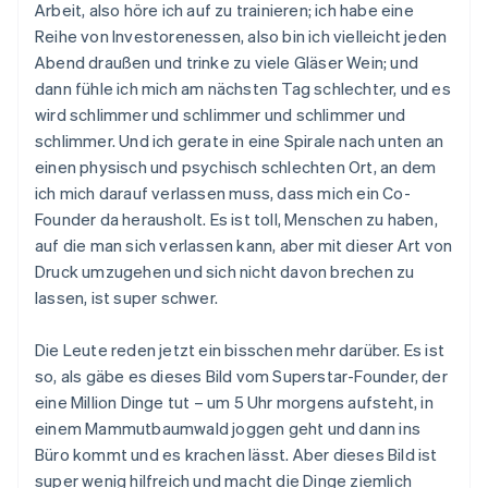
Arbeit, also höre ich auf zu trainieren; ich habe eine
Reihe von Investorenessen, also bin ich vielleicht jeden
Abend draußen und trinke zu viele Gläser Wein; und
dann fühle ich mich am nächsten Tag schlechter, und es
wird schlimmer und schlimmer und schlimmer und
schlimmer. Und ich gerate in eine Spirale nach unten an
einen physisch und psychisch schlechten Ort, an dem
ich mich darauf verlassen muss, dass mich ein Co-
Founder da herausholt. Es ist toll, Menschen zu haben,
auf die man sich verlassen kann, aber mit dieser Art von
Druck umzugehen und sich nicht davon brechen zu
lassen, ist super schwer.
Die Leute reden jetzt ein bisschen mehr darüber. Es ist
so, als gäbe es dieses Bild vom Superstar-Founder, der
eine Million Dinge tut – um 5 Uhr morgens aufsteht, in
einem Mammutbaumwald joggen geht und dann ins
Büro kommt und es krachen lässt. Aber dieses Bild ist
super wenig hilfreich und macht die Dinge ziemlich