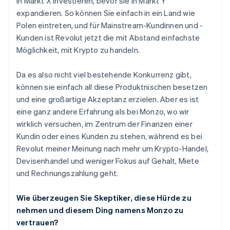
in Markt X investieren, bevor sie in Markt Y
expandieren. So können Sie einfach in ein Land wie
Polen eintreten, und für Mainstream-Kundinnen und -
Kunden ist Revolut jetzt die mit Abstand einfachste
Möglichkeit, mit Krypto zu handeln.
Da es also nicht viel bestehende Konkurrenz gibt,
können sie einfach all diese Produktnischen besetzen
und eine großartige Akzeptanz erzielen. Aber es ist
Australien
English
eine ganz andere Erfahrung als bei Monzo, wo wir
Belgien
wirklich versuchen, im Zentrum der Finanzen einer
Nederlands
Français
Deutsch
English
Kundin oder eines Kunden zu stehen, während es bei
Brasilien
Revolut meiner Meinung nach mehr um Krypto-Handel,
Português
English
Devisenhandel und weniger Fokus auf Gehalt, Miete
Bulgarien
English
und Rechnungszahlung geht.
Dänemark
English
Wie überzeugen Sie Skeptiker, diese Hürde zu
Deutschland
nehmen und diesem Ding namens Monzo zu
Deutsch
English
vertrauen?
Estland