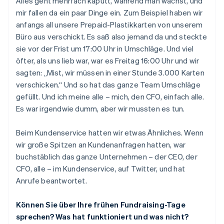
Alles geht mehrfach kaputt, während man wächst, und
mir fallen da ein paar Dinge ein. Zum Beispiel haben wir
anfangs all unsere Prepaid-Plastikkarten von unserem
Büro aus verschickt. Es saß also jemand da und steckte
sie vor der Frist um 17:00 Uhr in Umschläge. Und viel
öfter, als uns lieb war, war es Freitag 16:00 Uhr und wir
sagten: „Mist, wir müssen in einer Stunde 3.000 Karten
verschicken.“ Und so hat das ganze Team Umschläge
gefüllt. Und ich meine alle – mich, den CFO, einfach alle.
Es war irgendwie dumm, aber wir mussten es tun.
Beim Kundenservice hatten wir etwas Ähnliches. Wenn
wir große Spitzen an Kundenanfragen hatten, war
buchstäblich das ganze Unternehmen – der CEO, der
CFO, alle – im Kundenservice, auf Twitter, und hat
Anrufe beantwortet.
Können Sie über Ihre frühen Fundraising-Tage
sprechen? Was hat funktioniert und was nicht?