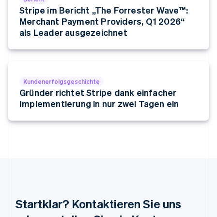
Mexiko
Stripe im Bericht „The Forrester Wave™:
Español
English
Merchant Payment Providers, Q1 2026“
Neuseeland
als Leader ausgezeichnet
English
Niederlande
Nederlands
English
Norwegen
English
Österreich
Kundenerfolgsgeschichte
Deutsch
English
Gründer richtet Stripe dank einfacher
Polen
Implementierung in nur zwei Tagen ein
English
Portugal
Português
English
Rumänien
English
Schweden
Svenska
English
Schweiz
Deutsch
Français
Italiano
English
Singapur
Startklar? Kontaktieren Sie uns
English
简体中文
Slowakei