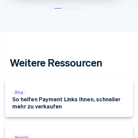
Irland
English
Italien
Italiano
English
Japan
日本語
English
Kanada
English
Français
Kroatien
English
Italiano
Weitere Ressourcen
Lettland
English
Liechtenstein
Deutsch
English
Litauen
Blog
English
So helfen Payment Links Ihnen, schneller
Luxemburg
mehr zu verkaufen
Français
Deutsch
English
Malaysia
English
简体中文
Malta
English
Bericht