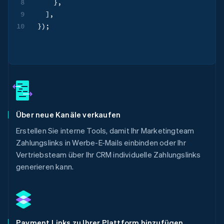
8
}
,
9
]
,
10
}
)
;
Über neue Kanäle verkaufen
Erstellen Sie interne Tools, damit Ihr Marketingteam
Zahlungslinks in Werbe-E-Mails einbinden oder Ihr
Vertriebsteam über Ihr CRM individuelle Zahlungslinks
generieren kann.
Payment Links zu Ihrer Plattform hinzufügen