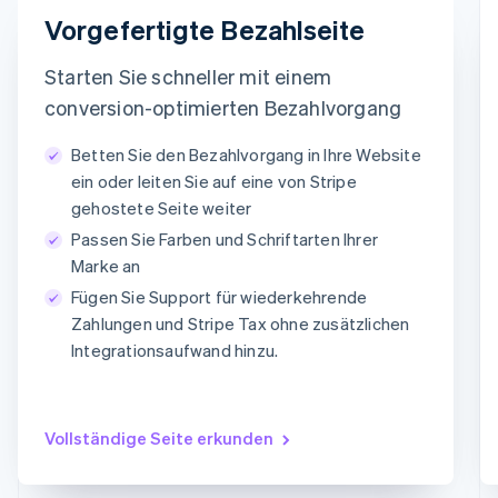
Brasilien
E-Mail
Vorgefertigte Bezahlseite
Português
English
Bulgarien
timotheero@stripe.com
English
Starten Sie schneller mit einem
Dänemark
Zahlungsmethode
conversion-optimierten Bezahlvorgang
English
Deutschland
Betten Sie den Bezahlvorgang in Ihre Website
Deutsch
English
Karte
PayPal
Klarna
ein oder leiten Sie auf eine von Stripe
Estland
English
gehostete Seite weiter
Kartendaten
Festlandchina
Passen Sie Farben und Schriftarten Ihrer
1234 1234 1234 1234
简体中文
English
Marke an
Finnland
MM/YY
CVC
English
Svenska
Fügen Sie Support für wiederkehrende
Frankreich
Zahlungen und Stripe Tax ohne zusätzlichen
Français
English
Integrationsaufwand hinzu.
Gibraltar
English
Griechenland
English
Vollständige Seite erkunden
Indien
English