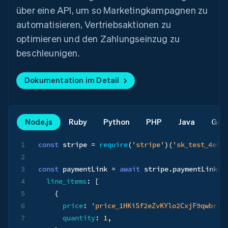
über eine API, um so Marketingkampagnen zu
automatisieren, Vertriebsaktionen zu
optimieren und den Zahlungseinzug zu
beschleunigen.
Dokumentation im Detail
Node.js
Ruby
Python
PHP
Java
Go
1
const
 stripe 
=
require
(
'stripe'
)
(
'sk_test_4eC3
2
3
const
 paymentLink 
=
await
 stripe
.
paymentLinks
.
4
line_items
:
[
5
{
6
price
:
'price_1HKiSf2eZvKYlo2CxjF9qwbr'
,
7
quantity
:
1
,