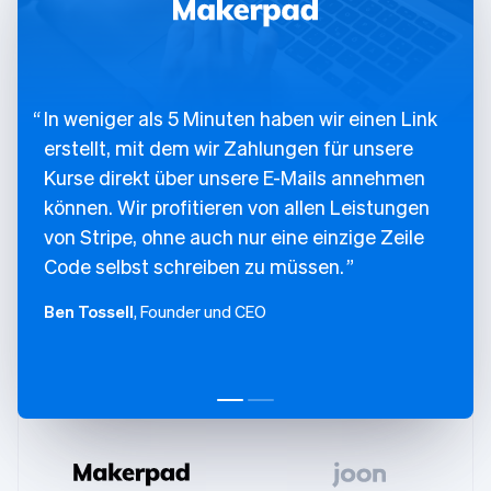
In weniger als 5 Minuten haben wir einen Link
erstellt, mit dem wir Zahlungen für unsere
Kurse direkt über unsere E-Mails annehmen
können. Wir profitieren von allen Leistungen
von Stripe, ohne auch nur eine einzige Zeile
Code selbst schreiben zu müssen.
Ben Tossell
, Founder und CEO