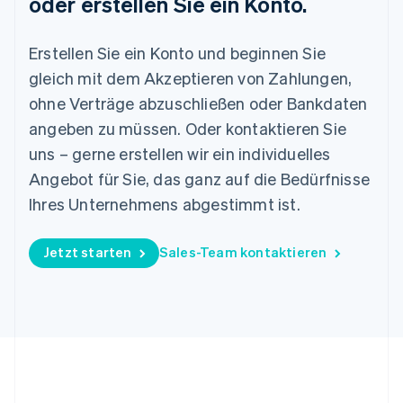
oder erstellen Sie ein Konto.
English
Slowenien
Erstellen Sie ein Konto und beginnen Sie
English
Italiano
gleich mit dem Akzeptieren von Zahlungen,
Sonderverwaltungsregion Hongkong,
China
ohne Verträge abzuschließen oder Bankdaten
English
简体中文
angeben zu müssen. Oder kontaktieren Sie
Spanien
uns – gerne erstellen wir ein individuelles
Español
English
Thailand
Angebot für Sie, das ganz auf die Bedürfnisse
ไทย
English
Ihres Unternehmens abgestimmt ist.
Tschechische Republik
English
Ungarn
Jetzt starten
Sales-Team kontaktieren
English
Vereinigte Arabische Emirate
English
Vereinigte Staaten
English
Español
简体中文
Vereinigtes Königreich
English
Zypern