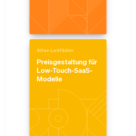
Atlas-Leitfäden
Preisgestaltung für
Low-Touch-SaaS-
Modelle