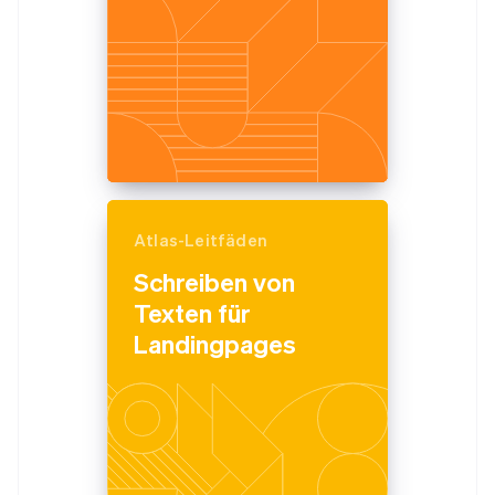
Atlas-Leitfäden
Schreiben von
Texten für
Landingpages