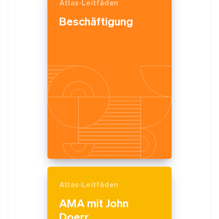
Atlas-Leitfäden
Beschäftigung
Atlas-Leitfäden
AMA mit John
Doerr