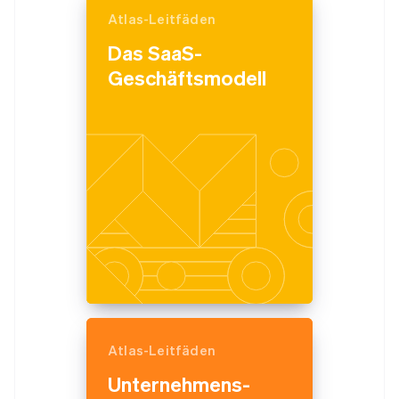
Atlas-Leitfäden
Das SaaS-
Geschäftsmodell
Atlas-Leitfäden
Unternehmens­