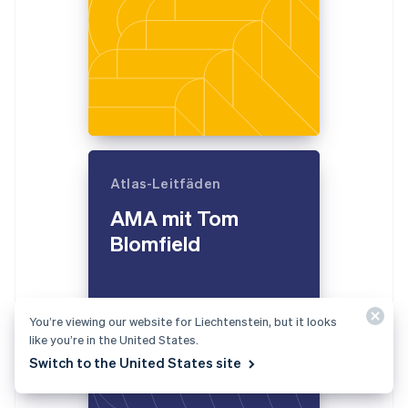
English
Italien
Italiano
English
Japan
日本語
English
Kanada
English
Français
Kroatien
English
Italiano
Lettland
Atlas-Leitfäden
English
AMA mit Tom
Liechtenstein
Deutsch
English
Blomfield
Litauen
English
Luxemburg
Français
Deutsch
English
You’re viewing our website for Liechtenstein, but it looks
Malaysia
like you’re in the United States.
English
简体中文
Malta
Switch to the United States site
English
Mexiko