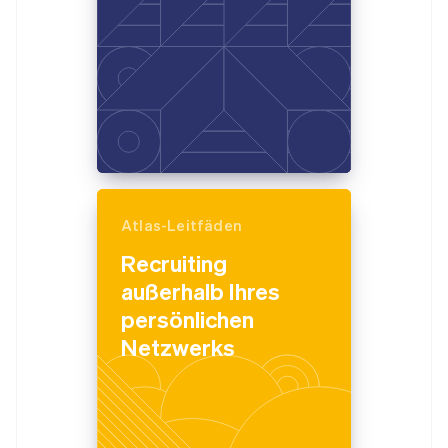
Atlas-Leitfäden
Recruiting
außerhalb Ihres
persönlichen
Netzwerks