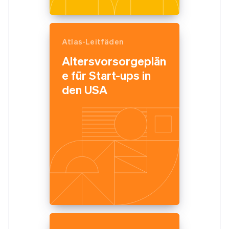
Atlas-Leitfäden
Altersvorsorgeplän
e für Start-ups in
den USA