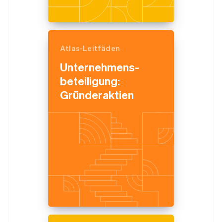
Atlas-Leitfäden
Unternehmens­
beteiligung:
Gründeraktien