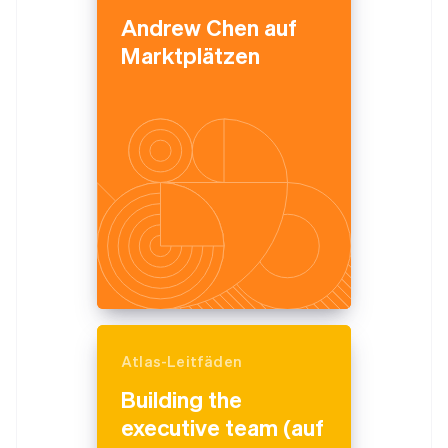
Andrew Chen auf
Marktplätzen
Atlas-Leitfäden
Building the
executive team (auf