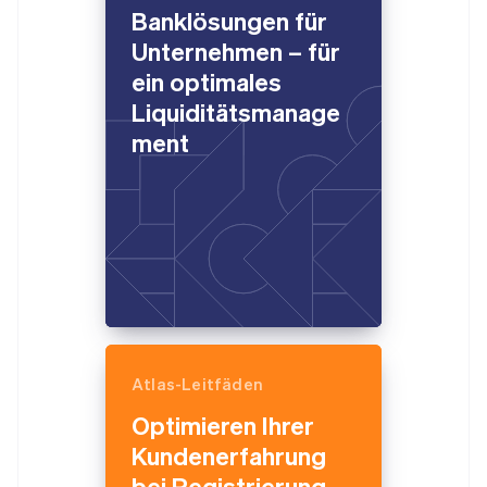
Banklösungen für
Unternehmen – für
ein optimales
Liquiditätsmanage
ment
Atlas-Leitfäden
Australien
Optimieren Ihrer
English
Belgien
Kundenerfahrung
Nederlands
Français
Deutsch
English
bei Registrierung
Brasilien