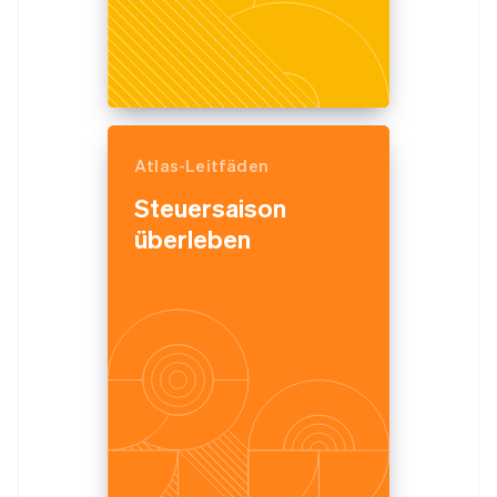
Atlas-Leitfäden
Steuersaison
überleben