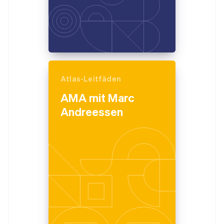
Atlas-Leitfäden
AMA mit Marc
Andreessen