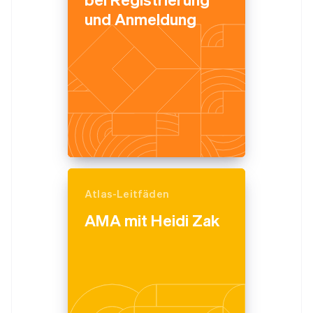
Português
English
und Anmeldung
Bulgarien
English
Dänemark
English
Deutschland
Deutsch
English
Estland
English
Festlandchina
简体中文
English
Finnland
English
Svenska
Atlas-Leitfäden
Frankreich
Français
English
AMA mit Heidi Zak
Gibraltar
English
Griechenland
English
Indien
English
Irland