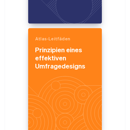
Atlas-Leitfäden
Prinzipien eines
effektiven
Umfragedesigns