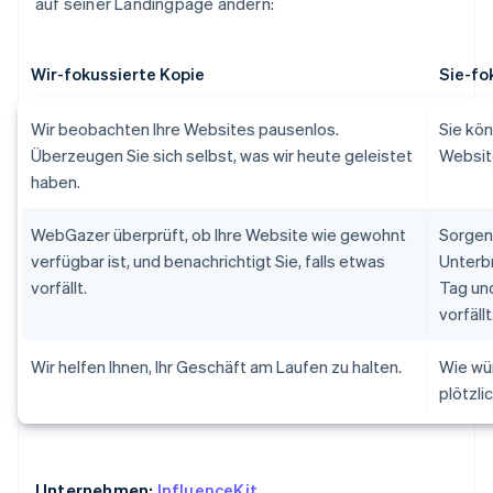
auf seiner Landingpage ändern:
Wir-fokussierte Kopie
Sie-fo
Wir beobachten Ihre Websites pausenlos.
Sie kön
Überzeugen Sie sich selbst, was wir heute geleistet
Websit
haben.
WebGazer überprüft, ob Ihre Website wie gewohnt
Sorgen 
verfügbar ist, und benachrichtigt Sie, falls etwas
Unterb
vorfällt.
Tag und
vorfällt
Wir helfen Ihnen, Ihr Geschäft am Laufen zu halten.
Wie wür
plötzli
Unternehmen:
InfluenceKit