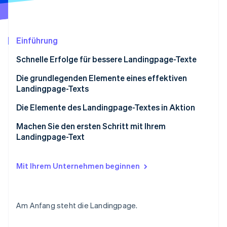
Betrugsprävention
Ecosystem
Atlas
Start-up-Gründung
Partner
Stripe App-Marktplatz
Einführung
Climate
CO₂-Entnahme
Schnelle Erfolge für bessere Landingpage-Texte
Die grundlegenden Elemente eines effektiven
Landingpage-Texts
Die Elemente des Landingpage-Textes in Aktion
Stripe-Sessions 2026
Erfahren Sie, wie Stripe Lösungen für die Wirtschaft
Erster Eindruck: Schaffen Sie eine genaue,
Machen Sie den ersten Schritt mit Ihrem
Jetzt ansehen
vertrauensbildende und dauerhafte Einführung
Landingpage-Text
Marktreife: Spiegeln Sie den Zustand Ihres Marktes
in Ihrem Text wider
Mit Ihrem Unternehmen beginnen
Kundenbewusstsein: Erfassen Sie das Bewusstsein
Ihrer Kundinnen und Kunden
Am Anfang steht die Landingpage.