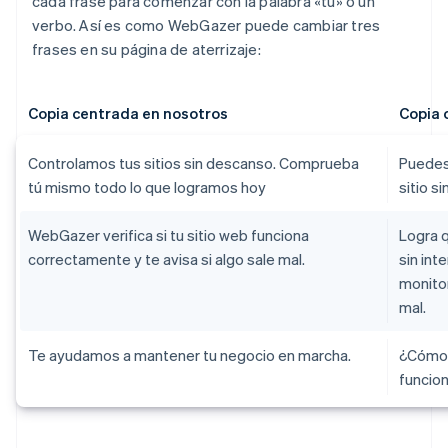
cada frase para comenzar con la palabra «tú» o un
verbo. Así es como WebGazer puede cambiar tres
frases en su página de aterrizaje:
Copia centrada en nosotros
Copia 
Controlamos tus sitios sin descanso. Comprueba
Puedes 
tú mismo todo lo que logramos hoy
sitio s
WebGazer verifica si tu sitio web funciona
Logra 
correctamente y te avisa si algo sale mal.
sin in
monitor
mal.
Te ayudamos a mantener tu negocio en marcha.
¿Cómo 
funcio