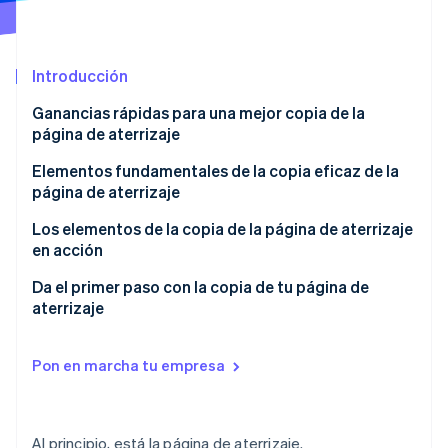
Ecosistema
Introducción
Sesiones de Stripe 2026
Socios
Descubre cómo Stripe construye la infraestructura económi
Ganancias rápidas para una mejor copia de la
Stripe App Marketplace
Mirar ahora
página de aterrizaje
Elementos fundamentales de la copia eficaz de la
página de aterrizaje
Los elementos de la copia de la página de aterrizaje
en acción
Primera impresión: haz una introducción precisa,
Da el primer paso con la copia de tu página de
confiable y duradera
aterrizaje
Madurez del mercado: refleja el estado de tu
mercado en tu copia
Pon en marcha tu empresa
Concienciación del cliente: mapea la conciencia de
tus clientes
Al principio, está la página de aterrizaje.