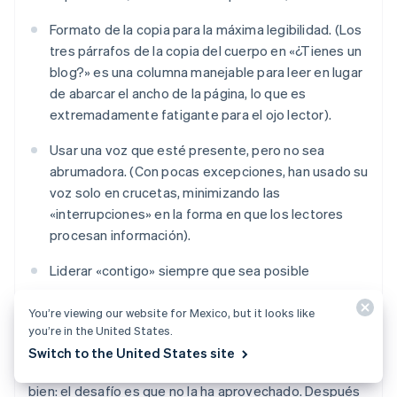
Formato de la copia para la máxima legibilidad. (Los
tres párrafos de la copia del cuerpo en «¿Tienes un
blog?» es una columna manejable para leer en lugar
de abarcar el ancho de la página, lo que es
extremadamente fatigante para el ojo lector).
Usar una voz que esté presente, pero no sea
abrumadora. (Con pocas excepciones, han usado su
voz solo en crucetas, minimizando las
«interrupciones» en la forma en que los lectores
procesan información).
Liderar «contigo» siempre que sea posible
Hacer que las frases sean cortas y fáciles de
You’re viewing our website for Mexico, but it looks like
consumir
you’re in the United States.
Switch to the United States site
La copia de la página de aterrizaje ha trabajado muy
bien: el desafío es que no la ha aprovechado. Después