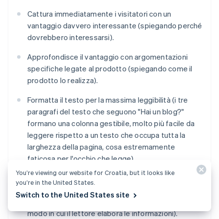
Cattura immediatamente i visitatori con un
vantaggio davvero interessante (spiegando perché
dovrebbero interessarsi).
Approfondisce il vantaggio con argomentazioni
specifiche legate al prodotto (spiegando come il
prodotto lo realizza).
Formatta il testo per la massima leggibilità (i tre
paragrafi del testo che seguono "Hai un blog?"
formano una colonna gestibile, molto più facile da
leggere rispetto a un testo che occupa tutta la
larghezza della pagina, cosa estremamente
faticosa per l'occhio che legge).
You’re viewing our website for Croatia, but it looks like
Usa un tono di voce presente ma non invadente
you’re in the United States.
(con poche eccezioni, il tono è stato usato solo nei
Switch to the United States site
sottotitoli, riducendo al minimo le "interruzioni" nel
modo in cui il lettore elabora le informazioni).