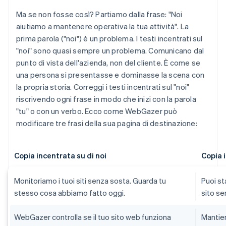
Ma se non fosse così? Partiamo dalla frase: "Noi
aiutiamo a mantenere operativa la tua attività". La
prima parola ("noi") è un problema. I testi incentrati sul
"noi" sono quasi sempre un problema. Comunicano dal
punto di vista dell'azienda, non del cliente. È come se
una persona si presentasse e dominasse la scena con
la propria storia. Correggi i testi incentrati sul "noi"
riscrivendo ogni frase in modo che inizi con la parola
"tu" o con un verbo. Ecco come WebGazer può
modificare tre frasi della sua pagina di destinazione:
Copia incentrata su di noi
Copia 
Monitoriamo i tuoi siti senza sosta. Guarda tu
Puoi st
stesso cosa abbiamo fatto oggi.
sito se
WebGazer controlla se il tuo sito web funziona
Mantien