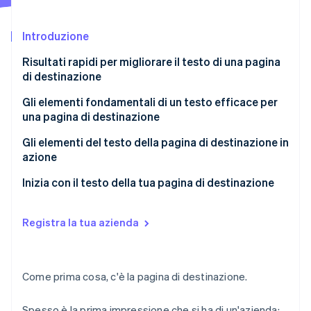
Scopri cosa ti aspetta
Radar
Introduzione
Ecosistema
Prevenzione delle frodi
Risultati rapidi per migliorare il testo di una pagina
Partner
Atlas
di destinazione
Stripe App Marketplace
Costituzione di start-up
Climate
Gli elementi fondamentali di un testo efficace per
Rimozione del carbonio
una pagina di destinazione
Identity
Gli elementi del testo della pagina di destinazione in
Verifica online dell'identità
azione
Prima impressione: presentati in modo accurato,che
Inizia con il testo della tua pagina di destinazione
crei fiducia e duri nel tempo
Maturità del mercato: rifletti lo stato del suo
Registra la tua azienda
Stripe Sessions 2026
mercato nel testo
Scopri come Stripe sta costruendo l'infrastruttura economi
Guarda ora
Consapevolezza dei clienti: mappa il livello di
Come prima cosa, c'è la pagina di destinazione.
consapevolezza dei tuoi clienti
Spesso è la prima impressione che si ha di un'azienda: