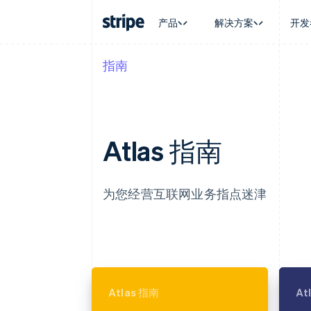
产品
解决方案
开发
指南
按企业阶段
文档
学习
按应用场
支持
支付
营收
大型企业
Stripe 文档
博客
智能体
获取支
Payments
Billing
初创企业
API 参考文档
客户案例
加密货
托管支
在线支付
经常性收入
库与 SDK
指南
电子商
专业服
Managed Payments
Metronome
Stripe Apps
嵌入式
Atlas 指南
备案商家解决方案
按用量计费
财务自
Payment links
Subscriptions
全球化
无代码支付
订阅管理
应用内
Checkout
Invoicing
交易市
为您经营互联网业务指点迷津
预构建支付界面
一次性或定期账单
资金管
Elements
Tax
平台
灵活的 UI 组件
销售税和增值税自动
SaaS
支付方式
Revenue Recogniti
支持 125 种以上
会计自动化
Terminal
Stripe Sigma
线下支付
自定义报告
Authorization Boost
Data Pipeline
Atlas 指南
At
支付成功率优化
数据同步
Link