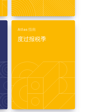
Atlas 指南
度过报税季