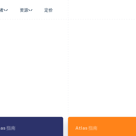
者
资源
定价
景
指南
按行业
公司
资金管理
平台和交易市
商务
持
接受线上付款
AI 企业
产品路线图
Treasury
Connect
币
持方案
实施预置结账流程
创作者经济
Sessions 年度大会
企业财务
平台支付
务
务
构建平台或交易市场
游戏
招聘
Global Payouts
Capital 平台
金融
管理订阅
酒店、旅游与休闲
资讯中心
向第三方打款
客户融资
动化
提供按用量计费
保险
Stripe Press
Capital
Treasury 平
企业
发行稳定币支持的支付卡
媒体与娱乐
企业融资
嵌入式金融服
支付
通过智能体配置和管理服务
非营利组织
Crypto
Issuing
场
专业服务
钱包、稳定币发行和发卡基础设
实体卡和虚拟
理
公共部门
施
零售
化
Crypto Onramp
on
可嵌入的加密货币购买
las 指南
Atlas 指南