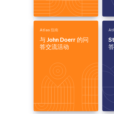
Atlas 指南
At
与 John Doerr 的问
S
答交流活动
答