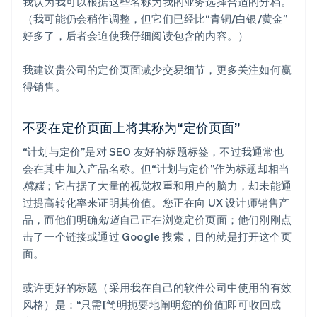
我认为我可以根据这些名称为我的业务选择合适的分档。
（我可能仍会稍作调整，但它们已经比“青铜/白银/黄金”
好多了，后者会迫使我仔细阅读包含的内容。）
我建议贵公司的定价页面减少交易细节，更多关注如何赢
得销售。
不要在定价页面上将其称为“定价页面”
“计划与定价”是对 SEO 友好的标题标签，不过我通常也
会在其中加入产品名称。但“计划与定价”作为标题却相当
糟糕
；它占据了大量的视觉权重和用户的脑力，却未能通
过提高转化率来证明其价值。您正在向 UX 设计师销售产
品，而他们明确
知道
自己正在浏览定价页面；他们刚刚点
击了一个链接或通过 Google 搜索，目的就是打开这个页
面。
或许更好的标题（采用我在自己的软件公司中使用的有效
风格）是：“只需[简明扼要地阐明您的价值]即可收回成