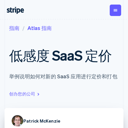
指南
Atlas 指南
按企业阶段
文档
学习
支付
营收
资金管理
平台
易市
大型企业
Stripe 文档
博客
Payments
Billing
Treasury
初创企业
API 参考文档
客户案例
低感度 SaaS 定价
在线支付
经常性收入
Con
库与 SDK
指南
企业财务
Managed
Metronome
Stripe Apps
Payments
按用量计费
Global
平台
备案商家解决
Payouts
Subscriptions
Capi
按应用场景
方案
平
支持
举例说明如何对新的 SaaS 应用进行定价和打包
向第三方
订阅管理
Payment links
客户
指南
智能体商务
打款
Invoicing
Trea
加密货币
获取支持
无代码支付
一次性或定期
Capital
平
电子商务
接受线上付款
托管支持方案
企业融资
Checkout
账单
嵌入
创办您的公司
嵌入式金融
实施预置结账流程
专业服务
预构建支付界
Crypto
Tax
融服
财务自动化
构建平台或交易市场
钱包、稳
面
销售税和增值
Iss
全球化企业
管理订阅
定币发行
Elements
税自动化
实体
应用内支付
提供按用量计费
灵活的 UI 组件
和发卡基
Crypto
Revenue
虚拟
交易市场
发行稳定币支持的支付卡
Onramp
支付方式
Recognition
础设施
公司
Patrick McKenzie
资金管理
通过智能体配置和管理服
可嵌入的
支持 125 种以
会计自动化
平台
务