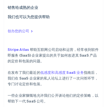
Climate
Humble Dot 案例研究
KitchenWhiz 案例研究
销售给成熟的企业
碳移除
FirmA 案例研究
Publica 案例研究
Geomodelr 案例研究
我们也可以为您提供帮助
Identity
在线身份验证
Vempathy 案例研究
FirmB 案例研究
创办您的公司
Stripe Atlas
帮助互联网公司启动和运营，经常收到软件
Stripe Sessions 2026
即服务 (SaaS) 企业家提出的关于如何改进其 SaaS 产品
了解 Stripe 如何为 AI 构建经济基础设施。
立即观看
的定价和包装的问题。
在发布了我们最近的
低感度和高感度 SaaS 业务
指南后，
我们在 SaaS 企业家的私人论坛上进行了一次问答环节，
专门讨论定价和包装。
一些企业家慷慨地允许我们公开谈论他们的定价策略，以
帮助下一代 SaaS 公司。