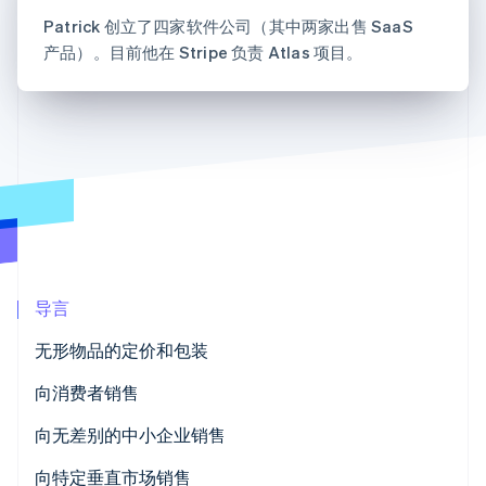
加密货币
上
Stripe Sigma
产品路线图
SaaS
自定义报告
购买
Terminal
Patrick 创立了四家软件公司（其中两家出售 SaaS
Sessions 年度大会
线下支付
Data Pipeline
产品）。目前他在 Stripe 负责 Atlas 项目。
招聘
数据同步
Authorization
资讯中心
Boost
资源
Stripe Press
支付成功率优
按行业
化
应用集成
Link
AI 企业
代码示例
加速结账
创作者经济
开发者博客
联系
Financial
游戏
API 状态
Connections
酒店、旅游与休闲
联系销售
关联金融账户
保险
成为合作伙伴
数据
媒体与娱乐
非营利组织
专业服务
公共部门
导言
零售
更多
无形物品的定价和包装
Product roadmap
了解未来规划
向消费者销售
生态系统
Radar
欺诈防范
Cirtru 案例研究
向无差别的中小企业销售
合作伙伴
Atlas
Stripe App Marketplace
CoinTracker 案例研究
FormAPI 案例研究
向特定垂直市场销售
初创企业注册