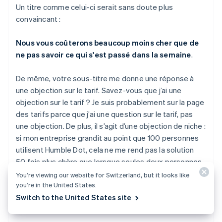
Un titre comme celui-ci serait sans doute plus
convaincant :
Nous vous coûterons beaucoup moins cher que de
ne pas savoir ce qui s'est passé dans la semaine
.
De même, votre sous-titre me donne une réponse à
une objection sur le tarif. Savez-vous que j’ai une
objection sur le tarif ? Je suis probablement sur la page
des tarifs parce que j’ai une question sur le tarif, pas
une objection. De plus, il s’agit d’une objection de niche :
si mon entreprise grandit au point que 100 personnes
utilisent Humble Dot, cela ne me rend pas la solution
50 fois plus chère que lorsque seules deux personnes
utilisaient Humble Dot ; cela la rend 2 500 fois plus
You’re viewing our website for Switzerland, but it looks like
précieuse, parce que la surcharge de communication
you’re in the United States.
des mises à jour de statut par paire augmente
Switch to the United States site
d'environ O(n^2).