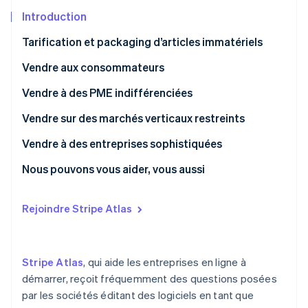
Découvrez les prochaines évolutions
Commerce en ligne
Introduction
Radar
Tarification et packaging d’articles immatériels
Prévention de la fraude
Écosystème
Atlas
Vendre aux consommateurs
Constitution de start-up
Partenaires
Étude de cas : Cirtru
Vendre à des PME indifférenciées
Climate
Stripe App Marketplace
Élimination du carbone
Étude de cas CoinTracker
Étude de cas : FormAPI
Vendre sur des marchés verticaux restreints
Identity
Étude de cas Humble Dot
Étude de cas KitchenWhiz
Vendre à des entreprises sophistiquées
Vérification de l'identité
Étude de cas FirmA
Étude de cas Publica
Étude de cas : Geomodelr
Nous pouvons vous aider, vous aussi
Étude de cas Vempathy
Étude de cas : FirmB
Rejoindre Stripe Atlas
Stripe Sessions 2026
Découvrez comment Stripe construit l’infrastructure écono
Regarder la vidéo
Stripe Atlas
, qui aide les entreprises en ligne à
démarrer, reçoit fréquemment des questions posées
par les sociétés éditant des logiciels en tant que