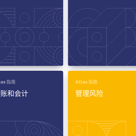
las 指南
Atlas 指南
记账和会计
管理风险