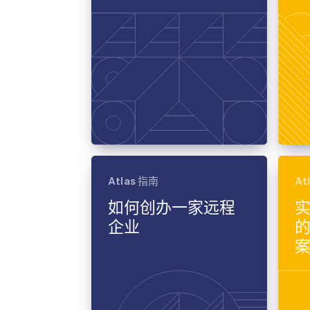
Atlas 指南
At
如何创办一家远程
企业