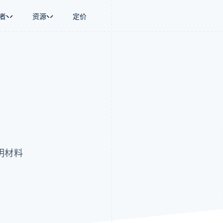
者
资源
定价
景
指南
按行业
公司
资金管理
平台和交易市
商务
持
接受线上付款
AI 企业
产品路线图
Global Payouts
Connect
币
持方案
实施预置结账流程
创作者经济
Sessions 年度大会
向第三方打款
平台支付
务
务
构建平台或交易市场
游戏
招聘
Crypto
金融
管理订阅
酒店、旅游与休闲
资讯中心
钱包、稳定币发行和发卡基础设
动化
提供按用量计费
保险
Stripe Press
施
企业
发行稳定币支持的支付卡
媒体与娱乐
支付
通过智能体配置和管理服务
非营利组织
场
专业服务
理
公共部门
明材料
零售
化
on