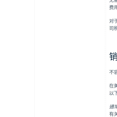
费
对于
司税
不
在
以
通
有