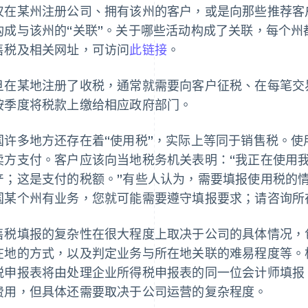
仅在某州注册公司、拥有该州的客户，或是向那些推荐客
构成与该州的“关联”。关于哪些活动构成了关联，每个
售税及相关网址，可访问
此链接
。
旦在某地注册了收税，通常就需要向客户征税、在每笔交
按季度将税款上缴给相应政府部门。
国许多地方还存在着“使用税”，实际上等同于销售税。
卖方支付。客户应该向当地税务机关表明：“我正在使用
产；这是支付的税额。”有些人认为，需要填报使用税的
国某个州有业务，您就可能需要遵守填报要求；请咨询所
售税填报的复杂性在很大程度上取决于公司的具体情况，
在地的方式，以及判定业务与所在地关联的难易程度等。
税申报表将由处理企业所得税申报表的同一位会计师填报
费用，但具体还需要取决于公司运营的复杂程度。