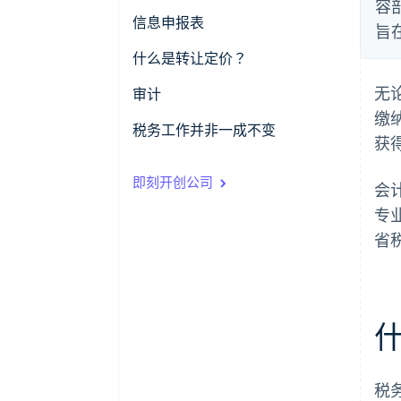
容
信息申报表
旨
什么是转让定价？
无
公平定价的概念
审计
缴
转让定价示例
税务工作并非一成不变
获
即刻开创公司
会
专
省
税