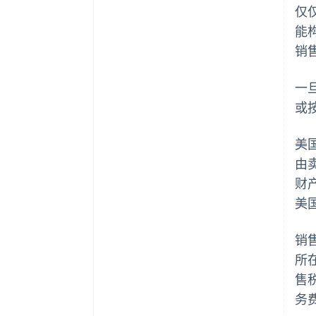
仅
能
销
一
或
美
由
财
美
销
所
售
务