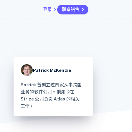
登录
联系销售
资源
生态系统
联系
场
更多
应用集成
合作伙伴
联系销售
Product roadmap
代码示例
Stripe App Marketplace
成为合作伙伴
了解未来规划
开发者博客
API 状态
Radar
欺诈防范
Patrick McKenzie
Atlas
初创企业注册
Patrick 曾创立过四家从事跨国
Climate
业务的软件公司。他如今在
碳移除
Stripe 公司负责 Atlas 的相关
工作。