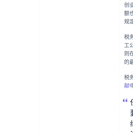
创
额
规
税
工
则
的
税务
献