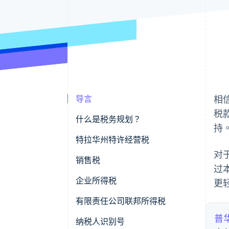
导言
相
税
什么是税务规划？
持
特拉华州特许经营税
对
销售税
过
企业所得税
更
有限责任公司联邦所得税
普
纳税人识别号