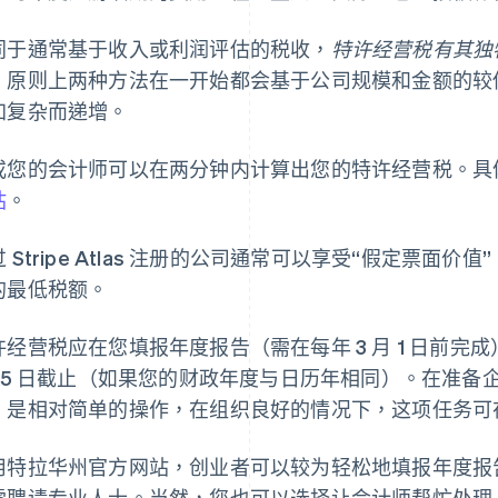
同于通常基于收入或利润评估的税收，
特许经营税有其独
。原则上两种方法在一开始都会基于公司规模和金额的较
加复杂而递增。
或您的会计师可以在两分钟内计算出您的特许经营税。具
站
。
 Stripe Atlas 注册的公司通常可以享受“假定票面价值”（A
的最低税额。
许经营税应在您填报年度报告（需在每年 3 月 1 日前完
 15 日截止（如果您的财政年度与日历年相同）。在准
，是相对简单的操作，在组织良好的情况下，这项任务可在
用特拉华州官方网站，创业者可以较为轻松地填报年度报
需聘请专业人士。当然，您也可以选择让会计师帮忙处理，这