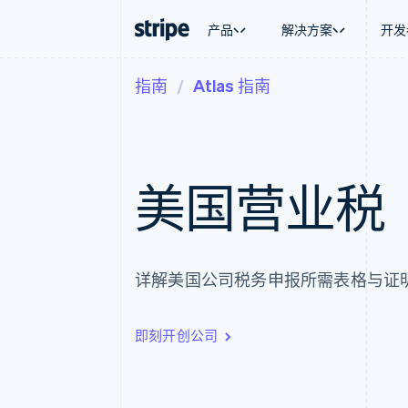
产品
解决方案
开发
指南
Atlas 指南
按企业阶段
文档
学习
按应用场
支持
支付
营收
大型企业
Stripe 文档
博客
智能体
获取支
Payments
Billing
初创企业
API 参考文档
客户案例
加密货
托管支
在线支付
经常性收入
库与 SDK
指南
电子商
专业服
Managed Payments
Metronome
Stripe Apps
嵌入式
美国营业税
备案商家解决方案
按用量计费
财务自
Payment links
Subscriptions
全球化
无代码支付
订阅管理
应用内
Checkout
Invoicing
交易市
预构建支付界面
一次性或定期账单
资金管
Elements
Tax
详解美国公司税务申报所需表格与证
平台
灵活的 UI 组件
销售税和增值税自动
SaaS
Payment methods
Revenue Recogniti
接入 125+ 种支付方式
会计自动化
即刻开创公司
Authorization Boost
Stripe Sigma
支付成功率优化
自定义报告
Link
Data Pipeline
加速结账
数据同步