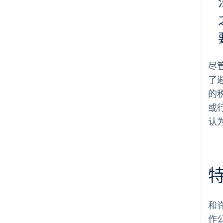
尽
了
的
或
认
和
作