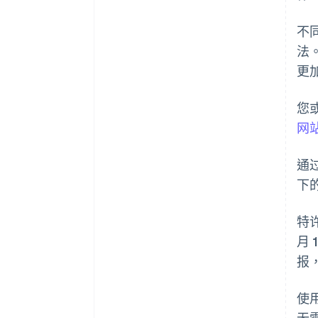
不
法
更
您
网
通过
下
特
月
报
使
无