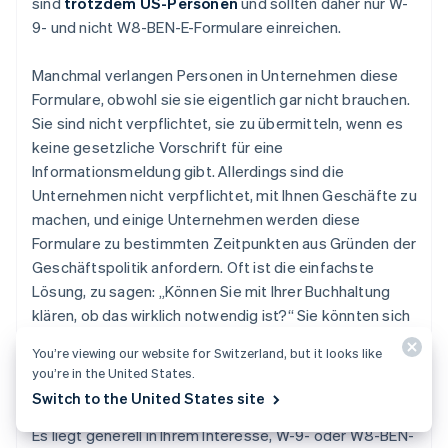
sind
trotzdem US-Personen
und sollten daher nur W-
9- und nicht W8-BEN-E-Formulare einreichen.
Manchmal verlangen Personen in Unternehmen diese
Formulare, obwohl sie sie eigentlich gar nicht brauchen.
Sie sind nicht verpflichtet, sie zu übermitteln, wenn es
keine gesetzliche Vorschrift für eine
Informationsmeldung gibt. Allerdings sind die
Unternehmen nicht verpflichtet, mit Ihnen Geschäfte zu
machen, und einige Unternehmen werden diese
Formulare zu bestimmten Zeitpunkten aus Gründen der
Geschäftspolitik anfordern. Oft ist die einfachste
Lösung, zu sagen: „Können Sie mit Ihrer Buchhaltung
klären, ob das wirklich notwendig ist?“ Sie könnten sich
vernünftigerweise dafür entscheiden, das Formular
You’re viewing our website for Switzerland, but it looks like
einfach auszufüllen, auch wenn Sie nicht dazu
you’re in the United States.
verpflichtet sind.
Switch to the United States site
Es liegt generell in Ihrem Interesse, W-9- oder W8-BEN-