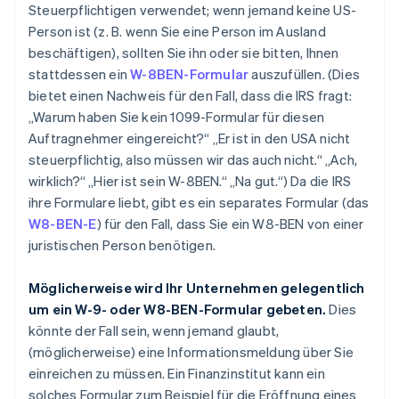
Steuerpflichtigen verwendet; wenn jemand keine US-
Person ist (z. B. wenn Sie eine Person im Ausland
beschäftigen), sollten Sie ihn oder sie bitten, Ihnen
stattdessen ein
W-8BEN-Formular
auszufüllen. (Dies
bietet einen Nachweis für den Fall, dass die IRS fragt:
„Warum haben Sie kein 1099-Formular für diesen
Auftragnehmer eingereicht?“ „Er ist in den USA nicht
steuerpflichtig, also müssen wir das auch nicht.“ „Ach,
wirklich?“ „Hier ist sein W-8BEN.“ „Na gut.“) Da die IRS
ihre Formulare liebt, gibt es ein separates Formular (das
W8-BEN-E
) für den Fall, dass Sie ein W8-BEN von einer
juristischen Person benötigen.
Möglicherweise wird Ihr Unternehmen gelegentlich
um ein W-9- oder W8-BEN-Formular gebeten.
Dies
könnte der Fall sein, wenn jemand glaubt,
(möglicherweise) eine Informationsmeldung über Sie
einreichen zu müssen. Ein Finanzinstitut kann ein
solches Formular zum Beispiel für die Eröffnung eines