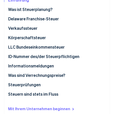
Betrugsprävention
Ecosystem
Was ist Steuerplanung?
Atlas
Start-up-Gründung
Partner
Delaware Franchise-Steuer
Stripe App-Marktplatz
Climate
CO₂-Entnahme
Verkaufssteuer
Identity
Körperschaftsteuer
Online-Identitätsprüfung
LLC Bundeseinkommensteuer
ID-Nummer des/der Steuerpflichtigen
Informationsmeldungen
Stripe-Sessions 2026
Erfahren Sie, wie Stripe Lösungen für die Wirtschaft
Was sind Verrechnungspreise?
Jetzt ansehen
Angemessene Preise
Steuerprüfungen
Beispiele für Verrechnungspreise
Steuern sind stets im Fluss
Mit Ihrem Unternehmen beginnen