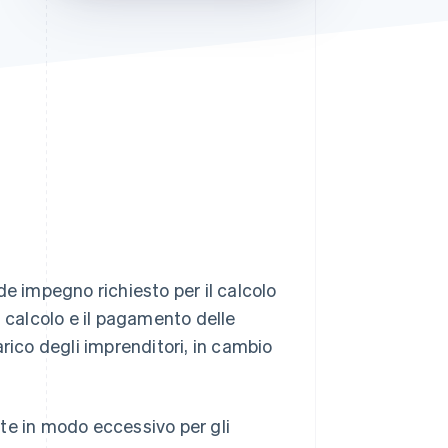
Stripe Sessions 2026
Scopri come Stripe sta
costruendo
l'infrastruttura
economica per l'IA.
Guarda ora
de impegno richiesto per il calcolo
l calcolo e il pagamento delle
rico degli imprenditori, in cambio
te in modo eccessivo per gli