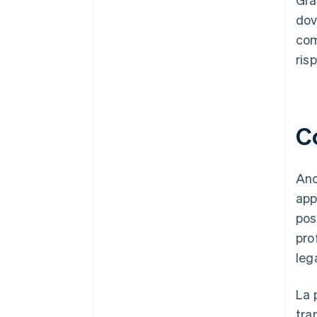
dov
com
ris
Co
Anc
app
pos
pro
leg
La 
tra