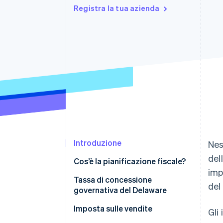
Registra la tua azienda
Link
Pagamento accelerato
Financial Connections
Conti finanziari collegati
Introduzione
Nes
del
Cos’è la pianificazione fiscale?
imp
Tassa di concessione
del
governativa del Delaware
Imposta sulle vendite
Gli