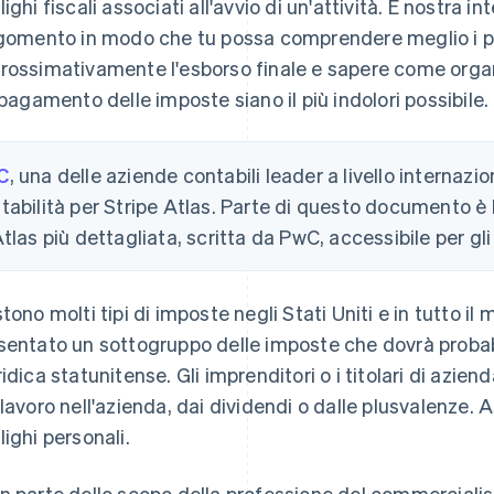
ighi fiscali associati all'avvio di un'attività. È nostra in
rgomento in modo che tu possa comprendere meglio i p
rossimativamente l'esborso finale e sapere come organizz
l pagamento delle imposte siano il più indolori possibile.
C
, una delle aziende contabili leader a livello internazio
tabilità per Stripe Atlas. Parte di questo documento è
Atlas più dettagliata, scritta da PwC, accessibile per gli 
stono molti tipi di imposte negli Stati Uniti e in tutto i
sentato un sottogruppo delle imposte che dovrà proba
ridica statunitense. Gli imprenditori o i titolari di az
 lavoro nell'azienda, dai dividendi o dalle plusvalenze. 
lighi personali.
n parte dello scopo della professione del commercialista