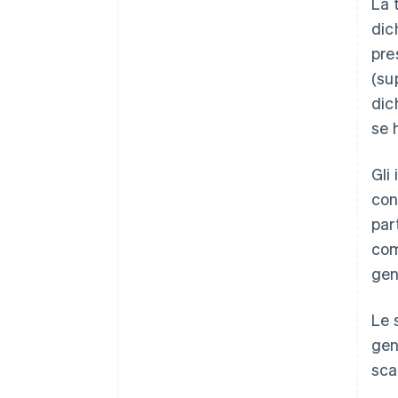
La 
dic
pre
(su
dic
se 
Gli
con
par
com
gen
Le 
gen
sca