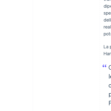
dip
spe
del
rea
pot
La 
Han