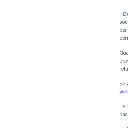
Il 
soc
per
com
Qua
gov
rel
Bas
we
Le 
bas