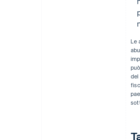
p
Le 
abu
imp
può
del
fis
pae
sot
T