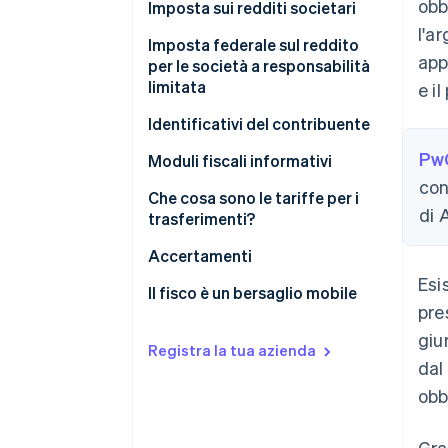
obbl
Imposta sui redditi societari
l'a
Imposta federale sul reddito
app
per le società a responsabilità
limitata
e i
Identificativi del contribuente
Pw
Moduli fiscali informativi
con
Che cosa sono le tariffe per i
di 
trasferimenti?
Prezzi appropriati
Accertamenti
Esi
Esempi di tariffe per i
Il fisco è un bersaglio mobile
pre
trasferimenti
giu
Registra la tua azienda
dal
obb
Gra