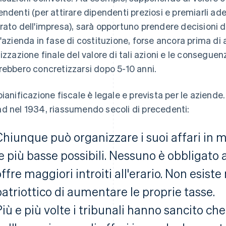
endenti (per attirare dipendenti preziosi e premiarli a
rato dell'impresa), sarà opportuno prendere decisioni 
l'azienda in fase di costituzione, forse ancora prima d
lizzazione finale del valore di tali azioni e le conseguenz
rebbero concretizzarsi dopo 5-10 anni.
pianificazione fiscale è legale e prevista per le aziend
d nel 1934, riassumendo secoli di precedenti:
Chiunque può organizzare i suoi affari in 
le più basse possibili. Nessuno è obbligato 
offre maggiori introiti all'erario. Non esis
patriottico di aumentare le proprie tasse.
Più e più volte i tribunali hanno sancito che