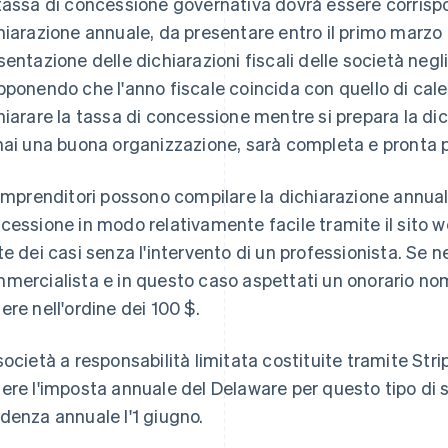
tassa di concessione governativa dovrà essere corrisp
hiarazione annuale, da presentare entro il primo marzo 
sentazione delle dichiarazioni fiscali delle società negli 
pponendo che l'anno fiscale coincida con quello di cale
hiarare la tassa di concessione mentre si prepara la dic
hai una buona organizzazione, sarà completa e pronta per
 imprenditori possono compilare la dichiarazione annuale
cessione in modo relativamente facile tramite il sito 
te dei casi senza l'intervento di un professionista. Se 
mercialista e in questo caso aspettati un onorario nomi
ere nell'ordine dei 100 $.
società a responsabilità limitata costituite tramite Str
ere l'imposta annuale del Delaware per questo tipo di s
denza annuale l'1 giugno.