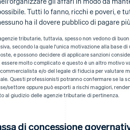
nell'organizzare gli affari in modo da mante
ossibile. Tutti lo fanno, ricchi e poveri, e 
nessuno ha il dovere pubblico di pagare più
agenzie tributarie, tuttavia, spesso non vedono di buon 
siva, secondo la quale l'unica motivazione alla base di 
oste, e possono decidere di applicare sanzioni consider
 essere molto complicato e questo è un altro motivo val
 commercialista e/o del legale di fiducia per valutare m
cale. Questi professionisti potranno confermare se la s
se/settore oppure può esporti a rischi maggiori, rende
to al giudizio delle agenzie tributarie di pertinenza.
assa di concessione governati