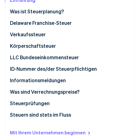
Betrugsprävention
Ecosystem
Was ist Steuerplanung?
Atlas
Start-up-Gründung
Partner
Delaware Franchise-Steuer
Stripe App-Marktplatz
Climate
CO₂-Entnahme
Verkaufssteuer
Identity
Körperschaftsteuer
Online-Identitätsprüfung
LLC Bundeseinkommensteuer
ID-Nummer des/der Steuerpflichtigen
Informationsmeldungen
Stripe-Sessions 2026
Erfahren Sie, wie Stripe Lösungen für die W
Was sind Verrechnungspreise?
Jetzt ansehen
Angemessene Preise
Steuerprüfungen
Beispiele für Verrechnungspreise
Steuern sind stets im Fluss
Mit Ihrem Unternehmen beginnen