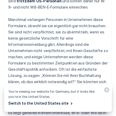
sind
trotzdem US-Personen
und sollten daher nur W-
9- und nicht W8-BEN-E-Formulare einreichen.
Manchmal verlangen Personen in Unternehmen diese
Formulare, obwohl sie sie eigentlich gar nicht brauchen.
Sie sind nicht verpflichtet, sie zu übermitteln, wenn es
keine gesetzliche Vorschrift für eine
Informationsmeldung gibt. Allerdings sind die
Unternehmen nicht verpflichtet, mit Ihnen Geschäfte zu
machen, und einige Unternehmen werden diese
Formulare zu bestimmten Zeitpunkten aus Gründen der
Geschäftspolitik anfordern. Oft ist die einfachste
Lösung, zu sagen: „Können Sie mit Ihrer Buchhaltung
klären, ob das wirklich notwendig ist?“ Sie könnten sich
vernünftigerweise dafür entscheiden, das Formular
You’re viewing our website for Germany, but it looks like
einfach auszufüllen, auch wenn Sie nicht dazu
you’re in the United States.
verpflichtet sind.
Switch to the United States site
Es liegt generell in Ihrem Interesse, W-9- oder W8-BEN-