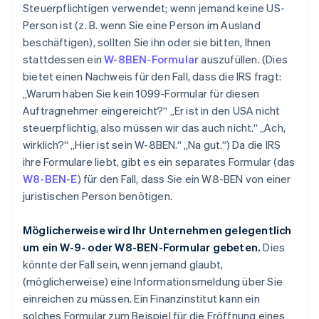
Steuerpflichtigen verwendet; wenn jemand keine US-
Person ist (z. B. wenn Sie eine Person im Ausland
beschäftigen), sollten Sie ihn oder sie bitten, Ihnen
stattdessen ein
W-8BEN-Formular
auszufüllen. (Dies
bietet einen Nachweis für den Fall, dass die IRS fragt:
„Warum haben Sie kein 1099-Formular für diesen
Auftragnehmer eingereicht?“ „Er ist in den USA nicht
steuerpflichtig, also müssen wir das auch nicht.“ „Ach,
wirklich?“ „Hier ist sein W-8BEN.“ „Na gut.“) Da die IRS
ihre Formulare liebt, gibt es ein separates Formular (das
W8-BEN-E
) für den Fall, dass Sie ein W8-BEN von einer
juristischen Person benötigen.
Möglicherweise wird Ihr Unternehmen gelegentlich
um ein W-9- oder W8-BEN-Formular gebeten.
Dies
könnte der Fall sein, wenn jemand glaubt,
(möglicherweise) eine Informationsmeldung über Sie
einreichen zu müssen. Ein Finanzinstitut kann ein
solches Formular zum Beispiel für die Eröffnung eines