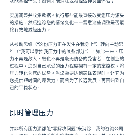
我能掌控什么？如何才能消除或减轻这种负面体验？”
实施调整并收集数据。执行那些能最直接改变您压力源头
的措施，然后追踪您的情绪变化——留意这些调整是否最
终有效地减轻压力。
从被动思维（“这份压力正在发生在我身上”）转向主动思
维（“我可以掌控我压力中的某些部分”）。如此一来，压
力不再是敌人，您也不再是毫无防备的受害者。在创业的
过程中，您对自己承受的压力程度拥有一定的掌控权。将
压力转化为您的优势。当您需要达到巅峰表现时，让它为
您提供短时间的爆发力，而后为了长远发展，再回归到自
己的平稳状态。
即时管理压力
并非所有压力源都能“靠解决问题”来消除。我的咨询公司