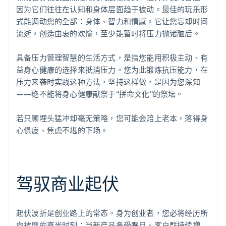
因为它们往往在认知和身体层面趋于被动。最佳的玩乐形
式能调动您的全部：身体、智力和情感。它让您忘却时间
流逝，创造由衷的欢愉，至少能暂时将压力抛诸脑后。
具备压力管理智慧的生活方式，是指您能用积极主动、有
益身心健康的选择来抵消压力。您为此锻炼抗压能力，在
压力来袭时实践这种方法，坚持这样做，是因为您深知
——绝不能将身心健康献祭于“拼命文化”的祭坛。
若只顾埋头猛冲却毫无策略，您可能会赔上老本，落得身
心俱疲、焦虑不堪的下场。
驾驭商业起伏
起伏波折是创业路上的常态。身为创业者，您必将经历所
向披靡的高光时刻：当新产品备受瞩目、客户群持续增