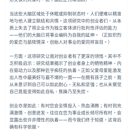
当这些大脑区域处于休眠或抑制状态时，人们便难以精准
地与他人建立联结和共情。这项研究中的创业者们，从本
质上失去了将企业作为独立客体进行批判性评估的能力
——他们的大脑已将事业编码为自我的延伸。（正如炽烈
的爱恋与舐犊情深，创始人对事业的爱同样盲目。）
一方面，这项研究让我对创业者有了更深的领悟。其中不
乏积极启示：研究结果揭示了创业者身上的牺牲精神、内
在驱动力以及那种近乎痴狂的执着。正如父爱母爱能激发
出人性中最美好与最不堪的一面——在拥有孩子之前，我
从未意识到自己可以如此耐心、无私和坚强；也从未察觉
自己竟能变得如此自私、焦躁乃至失控。
创业亦是如此：有时您会全情投入、热血沸腾；有时则充
满激情、创意迸发。往往在您为事业成长倾尽所有时，会
显露出些许非理性的执着——而今我们终于知道，这背后
确有科学依据。