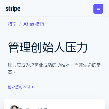
指南
Atlas 指南
按企业阶段
文档
学习
支付
营收
资金管
平台
理
易市
大型企业
Stripe 文档
博客
Payments
Billing
初创企业
API 参考文档
客户案例
管理创始人压力
在线支付
经常性收入
Global
Conn
库与 SDK
指南
Managed
Metronome
Payouts
Stripe Apps
Payments
按用量计费
平台
备案商家解决
Subscriptions
向第三
按应用场景
方案
方打款
支持
压力应成为您商业成功的助推器，而非生命的常
订阅管理
Payment links
Crypto
指南
智能体商务
Invoicing
钱包、
态。
加密货币
获取支持
无代码支付
一次性或定期
稳定币
电子商务
接受线上付款
托管支持方案
Checkout
账单
发行和
嵌入式金融
实施预置结账流程
专业服务
预构建支付界
Tax
发卡基
财务自动化
构建平台或交易市场
创办您的公司
面
销售税和增值
础设施
全球化企业
管理订阅
Elements
税自动化
应用内支付
提供按用量计费
灵活的 UI 组件
Revenue
交易市场
发行稳定币支持的支付卡
Payment
Recognition
公司
资金管理
通过智能体配置和管理服
methods
会计自动化
平台
务