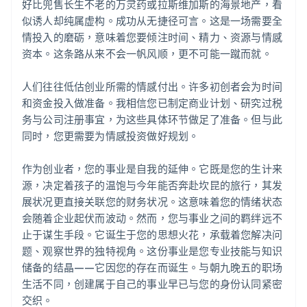
好比兜售长生不老的万灵药或拉斯维加斯的海景地产，看
似诱人却纯属虚构。成功从无捷径可言。这是一场需要全
情投入的磨砺，意味着您要倾注时间、精力、资源与情感
资本。这条路从来不会一帆风顺，更不可能一蹴而就。
人们往往低估创业所需的情感付出。许多初创者会为时间
和资金投入做准备。我相信您已制定商业计划、研究过税
务与公司注册事宜，为这些具体环节做足了准备。但与此
同时，您更需要为情感投资做好规划。
作为创业者，您的事业是自我的延伸。它既是您的生计来
源，决定着孩子的温饱与今年能否奔赴坎昆的旅行，其发
展状况更直接关联您的财务状况。这意味着您的情绪状态
会随着企业起伏而波动。然而，您与事业之间的羁绊远不
止于谋生手段。它诞生于您的思想火花，承载着您解决问
题、观察世界的独特视角。这份事业是您专业技能与知识
储备的结晶——它因您的存在而诞生。与朝九晚五的职场
生活不同，创建属于自己的事业早已与您的身份认同紧密
交织。