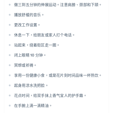
做三到五分钟的伸展运动。注意肩膀、颈部和下颌。
播放舒缓的音乐。
更改工作设置。
休息一下，给朋友或家人打个电话。
站起来，绕着街区走一圈。
闭上眼睛 10 分钟。
冥想或祈祷。
享用一份健康小食，或是花片刻时间品味一杯热饮。
起身用凉水洗把脸。
花点时间，给双手抹上香气宜人的护手霜。
在手腕上滴一滴精油。