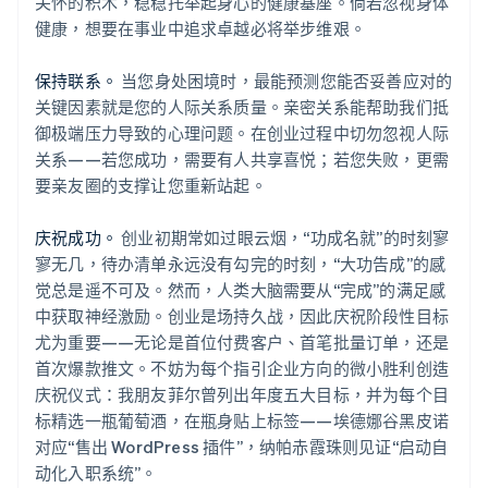
关怀的积木，稳稳托举起身心的健康基座。倘若忽视身体
健康，想要在事业中追求卓越必将举步维艰。
保持联系。
当您身处困境时，最能预测您能否妥善应对的
关键因素就是您的人际关系质量。亲密关系能帮助我们抵
御极端压力导致的心理问题。在创业过程中切勿忽视人际
关系——若您成功，需要有人共享喜悦；若您失败，更需
要亲友圈的支撑让您重新站起。
庆祝成功。
创业初期常如过眼云烟，“功成名就”的时刻寥
寥无几，待办清单永远没有勾完的时刻，“大功告成”的感
觉总是遥不可及。然而，人类大脑需要从“完成”的满足感
中获取神经激励。创业是场持久战，因此庆祝阶段性目标
尤为重要——无论是首位付费客户、首笔批量订单，还是
首次爆款推文。不妨为每个指引企业方向的微小胜利创造
庆祝仪式：我朋友菲尔曾列出年度五大目标，并为每个目
标精选一瓶葡萄酒，在瓶身贴上标签——埃德娜谷黑皮诺
对应“售出 WordPress 插件”，纳帕赤霞珠则见证“启动自
动化入职系统”。