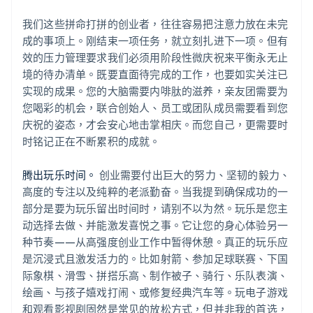
我们这些拼命打拼的创业者，往往容易把注意力放在未完
成的事项上。刚结束一项任务，就立刻扎进下一项。但有
效的压力管理要求我们必须用阶段性微庆祝来平衡永无止
境的待办清单。既要直面待完成的工作，也要如实关注已
实现的成果。您的大脑需要内啡肽的滋养，亲友团需要为
您喝彩的机会，联合创始人、员工或团队成员需要看到您
庆祝的姿态，才会安心地击掌相庆。而您自己，更需要时
时铭记正在不断累积的成就。
腾出玩乐时间。
创业需要付出巨大的努力、坚韧的毅力、
高度的专注以及纯粹的老派勤奋。当我提到确保成功的一
部分是要为玩乐留出时间时，请别不以为然。玩乐是您主
动选择去做、并能激发喜悦之事。它让您的身心体验另一
种节奏——从高强度创业工作中暂得休憩。真正的玩乐应
是沉浸式且激发活力的。比如射箭、参加足球联赛、下国
际象棋、滑雪、拼搭乐高、制作被子、骑行、乐队表演、
绘画、与孩子嬉戏打闹、或修复经典汽车等。玩电子游戏
和观看影视剧固然是常见的放松方式，但并非我的首选，