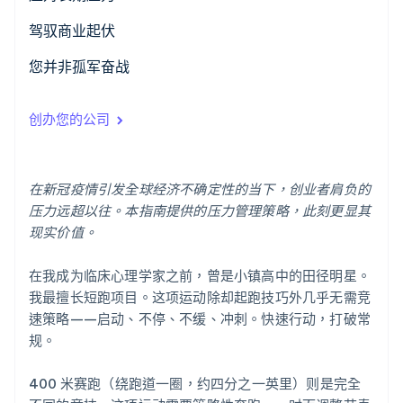
认识到个人的压力信号
驾驭商业起伏
Stripe Sessions 2026
解决痛点问题
建立健康的边界
您并非孤军奋战
了解 Stripe 如何为 AI 构建经济基础设施。
立即观看
即时管理压力
应对创业过山车之道
深厚的关系滋养身心健康
创办您的公司
养成善解压力的生活方式
在新冠疫情引发全球经济不确定性的当下，创业者肩负的
压力远超以往。本指南提供的压力管理策略，此刻更显其
现实价值。
在我成为临床心理学家之前，曾是小镇高中的田径明星。
我最擅长短跑项目。这项运动除却起跑技巧外几乎无需竞
速策略——启动、不停、不缓、冲刺。快速行动，打破常
规。
400 米赛跑（绕跑道一圈，约四分之一英里）则是完全