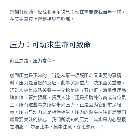
您拥有闯劲、经验和竞争锐气；现在需要像我当年一样，
在节奏掌控上得到指导与锤炼。
压力：可助求生亦可致命
创业之路，压力常伴。
感到压力是正常的。当您从事一项既困难又重要的事情
时，压力是自然的反应。此事关系重大：决策至关重要，
选对人更是成功关键——无论是建立客户群、清晰传递品
牌价值、管控预算、拓展人脉，还是招聘外包商或首位员
工。所有这些事之所以带来压力，正是因为它们举足轻
重。压力与动力总是相伴相生，压力的源头往往正是我们
最需要关注的核心。我们所感知的压力，其实是内心警报
在响起：“勿忘此事，集中注意，深思熟虑……”