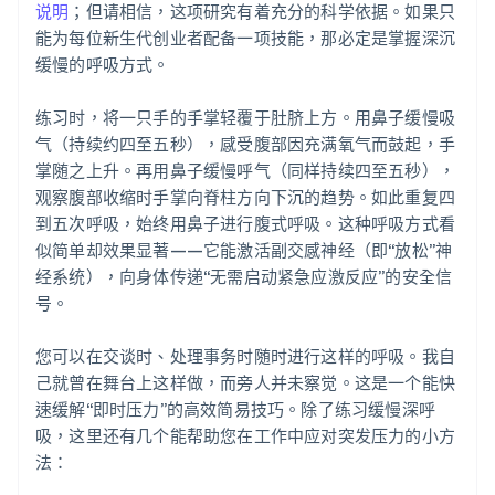
说明
；但请相信，这项研究有着充分的科学依据。如果只
能为每位新生代创业者配备一项技能，那必定是掌握深沉
缓慢的呼吸方式。
练习时，将一只手的手掌轻覆于肚脐上方。用鼻子缓慢吸
气（持续约四至五秒），感受腹部因充满氧气而鼓起，手
掌随之上升。再用鼻子缓慢呼气（同样持续四至五秒），
观察腹部收缩时手掌向脊柱方向下沉的趋势。如此重复四
到五次呼吸，始终用鼻子进行腹式呼吸。这种呼吸方式看
似简单却效果显著——它能激活副交感神经（即“放松”神
经系统），向身体传递“无需启动紧急应激反应”的安全信
号。
您可以在交谈时、处理事务时随时进行这样的呼吸。我自
己就曾在舞台上这样做，而旁人并未察觉。这是一个能快
速缓解“即时压力”的高效简易技巧。除了练习缓慢深呼
吸，这里还有几个能帮助您在工作中应对突发压力的小方
法：