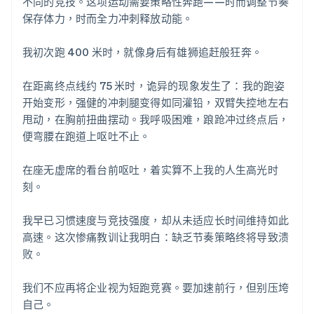
不同的竞技。这项运动需要策略性奔跑——时而调整节奏
保存体力，时而全力冲刺释放动能。
我初次跑 400 米时，就像身后有雄狮追赶般狂奔。
在距离终点线约 75 米时，诡异的现象发生了：我的跑姿
开始变形，强健的冲刺腿变得如同灌铅，双臂失控地左右
甩动，在胸前扭曲摆动。我呼吸困难，踉跄冲过终点后，
便弯腰在跑道上呕吐不止。
在座无虚席的看台前呕吐，着实算不上我的人生高光时
刻。
我早已习惯速度与竞技强度，却从未适应长时间维持如此
高速。这次惨痛教训让我明白：缺乏节奏策略终将导致溃
败。
我们不应再将企业视为短跑竞赛。要加速前行，但别压垮
自己。