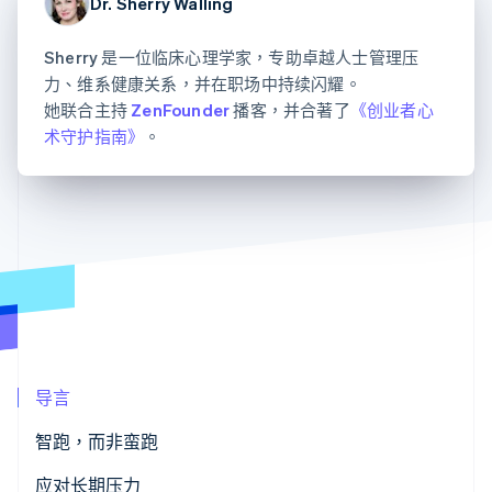
接入 125+ 种支
Dr. Sherry Walling
Stripe Sigma
产品路线图
SaaS
付方式
自定义报告
Sessions 年度大会
Authorization
Data Pipeline
招聘
Sherry 是一位临床心理学家，专助卓越人士管理压
Boost
数据同步
资讯中心
力、维系健康关系，并在职场中持续闪耀。
支付成功率优
资源
Stripe Press
化
按行业
她联合主持
ZenFounder
播客，并合著了
《创业者心
Link
应用集成
术守护指南》
。
加速结账
AI 企业
代码示例
创作者经济
开发者博客
联系
游戏
API 状态
酒店、旅游与休闲
联系销售
保险
成为合作伙伴
更多
媒体与娱乐
Product roadmap
非营利组织
了解未来规划
专业服务
公共部门
Radar
零售
欺诈防范
Atlas
初创企业注册
导言
生态系统
Climate
智跑，而非蛮跑
碳移除
合作伙伴
Stripe App Marketplace
压力：可助求生亦可致命
应对长期压力