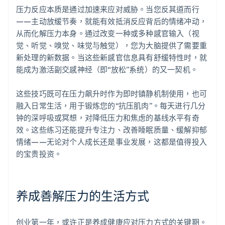
压力反应本质是通过加速来应对威胁。当您反其道而行
——主动放缓节奏，就能有效抵消反应背后的情绪冲动，
从而化解压力本身。通过改变一种或多种感官输入（视
觉、听觉、嗅觉、味觉与触觉），您为大脑提供了需要重
新处理的新数据。当这些新感官信息具有舒缓特性时，就
能成为激活副交感神经（即“放松”系统）的又一契机。
这些技巧既可在压力飙升时作为即时镇静机制使用，也可
融入日常生活，用于锻炼您的“抗压肌肉”。每天进行几分
钟的深呼吸或冥想，对降低压力和焦虑的基线水平有奇
效。这些练习还能提升专注力、改善睡眠质量、缓解抑郁
情绪——无论对个人成长还是事业发展，这都是值得投入
的宝贵投资。
养成善解压力的生活方式
创业第一年，或许正是养成健康应对压力方式的关键期。