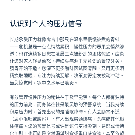
认识到个人的压力信号
长期承受压力就像寓言中那只在温水里慢慢被煮的青蛙
——危机总是一点点悄然累积。慢性压力的恶果会悄然渗
透：也许连续多日您在凌晨三点被纷乱的思绪惊醒，疲惫
让您对家人轻易动怒，持续头痛源于无意识的紧咬牙关，
肠胃开始不适。您灌下更多咖啡因试图清醒，又用更多酒
精换取睡眠，专注力持续瓦解，决策变得愈发被动冲动。
当您惊觉时，锅中之水早已滚烫。
有效管理慢性压力的秘诀在于及早觉察。每个人都有独特
的压力前兆，而身体往往是最灵敏的预警系统。当我持续
积累压力时，首先出现的是睡眠障碍。有人会肠胃不适
（恶心呕吐或腹泻），有人出现肩颈酸痛、头痛或其他躯
体疼痛。您的预警信号或许是语气变得尖刻、易怒或情绪
化加剧，也可能是突然渴望甜食或重口味食物，甚至依赖