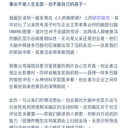
事业不是人生全部，亦不是自己的孩子。
我最近读到一篇发表在
《人类脑图谱》
上的
研究报告
，其
中对比了父亲思考孩子时与企业主思考事业时的脑部扫描
(fMRI) 图像。或许您并不会感到惊讶：这两组人群被激活
的脑区显示出高度相似性。无论是父亲还是创业者，他们
大脑中释放多巴胺的区域都出现了活跃反应——这是我们
的奖励中枢，其激活会带来愉悦感。
就像父母凝视自家可爱孩童的照片会心生欢喜，创业者注
视企业影像时，同样会触发奖励机制——获得一阵多巴胺
的愉悦冲击。从神经科学层面来看，创业者与企业之间存
在着宛如亲密爱侣的深情联结。
此外，与父亲们的情况类似，创业者的大脑中也显示出与
社会性批判思维相关脑区的活动抑制。这些脑区对于社交
评估至关重要——即我们解读他人意图、判断对方动机的
能力（就像昨晚您在鸡尾酒会上扫视全场，无意识地筛选
想交谈的对象时，这个脑区正持续活跃）。