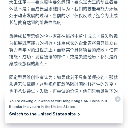
天生注定——要么聪明要么愚钝，要么是天生的创业者要
么就不是；而成长型思维则认为，我们的技能与能力永远
处于动态发展的过程，当前的水平仅仅反映了迄今为止成
长与教育达到的阶段性高度。
秉持成长型思维的企业家能在挑战中茁壮成长，将失败视
为拓展既有能力的机遇。注重成长的企业家将自尊建立在
努力与学习的过程之上，而非某个具体项目的成败。任何
技能、成功、发错链接的邮件，或是失败经历，都只是终
身成长旅程的起点。
固定型思维创业者认为：如果此刻不具备某项技能，那就
永远无法掌握。这种视角既忽略随时间推移产生的改变，
也不承认尝试、失败、再尝试的价值。他们只看见当下的
静止画面，却看不见能力会随自然积累或主动学习而成
You’re viewing our website for Hong Kong SAR, China, but
长。请将低谷转化为领悟的时刻，让高峰成为对所学一切
it looks like you’re in the United States.
的庆典。主动尝试新事物，实践新想法，突破当下认知与
Switch to the United States site
能力的边界。