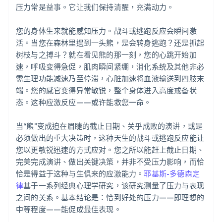
压力常是益事。它让我们保持清醒，充满动力。
您的身体生来就能感知压力。战斗或逃跑反应会瞬间激
活。当您在森林里遇到一头熊，是会转身逃跑？还是抓起
树枝与之搏斗？就在看见熊的那一刻，您的心跳开始加
速，呼吸变得急促，肌肉瞬间紧绷，消化系统及其他非必
需生理功能减速乃至停滞，心脏加速将血液输送到四肢末
端。您的感官变得异常敏锐，整个身体进入高度戒备状
态。这种应激反应——或许能救您一命。
当“熊”变成迫在眉睫的截止日期、关乎成败的演讲，或是
必须做出的重大决策时，这种天生的战斗或逃跑反应能让
您以更敏锐迅速的方式应对。您之所以能赶上截止日期、
完美完成演讲、做出关键决策，并非不受压力影响，而恰
恰是得益于这种与生俱来的应激能力。
耶基斯-多德森定
律
基于一系列经典心理学研究，该研究测量了压力与表现
之间的关系。基本结论是：恰到好处的压力——即理想的
中等程度——能促成最佳表现。