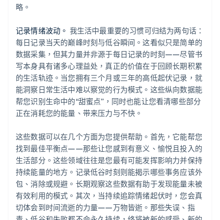
略。
记录情绪波动。
我生活中最重要的习惯可归结为两句话：
每日记录当天的巅峰时刻与低谷瞬间。这看似只是简单的
数据采集，但其力量并非源于每日记录的时刻——尽管书
写本身具有诸多心理益处，真正的价值在于回顾长期积累
的生活轨迹。当您拥有三个月或三年的高低起伏记录，就
能洞察日常生活中难以察觉的行为模式。这些纵向数据能
帮您识别生命中的“甜蜜点”，同时也能让您看清哪些部分
正在消耗您的能量、带来压力与不快。
这些数据可以在几个方面为您提供帮助。首先，它能帮您
找到最佳平衡点——那些让您感到有意义、愉悦且投入的
生活部分。这些领域往往是您最有可能发挥影响力并保持
持续能量的地方。记录低谷时刻则能揭示哪些事务应该外
包、消除或规避。长期观察这些数据有助于发现能量未被
有效利用的模式。其次，当持续追踪情绪起伏时，您会真
切体会到时间流逝的力量——万物皆逝。那些失误、指
责、低谷和失败都不会永久持续，终将被新的感受、新的