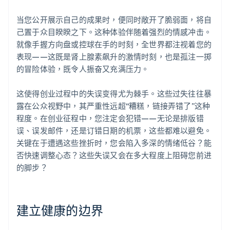
当您公开展示自己的成果时，便同时敞开了脆弱面，将自
己置于众目睽睽之下。这种体验伴随着强烈的情感冲击。
就像手握方向盘或控球在手的时刻，全世界都注视着您的
表现——这既是肾上腺素飙升的激情时刻，也是孤注一掷
的冒险体验，既令人振奋又充满压力。
这使得创业过程中的失误变得尤为棘手。这些过失往往暴
露在公众视野中，其严重性远超“糟糕，链接弄错了”这种
程度。在创业征程中，您注定会犯错——无论是排版错
误、误发邮件，还是订错日期的机票，这些都难以避免。
关键在于遭遇这些挫折时，您会陷入多深的情绪低谷？能
否快速调整心态？这些失误又会在多大程度上阻碍您前进
的脚步？
建立健康的边界