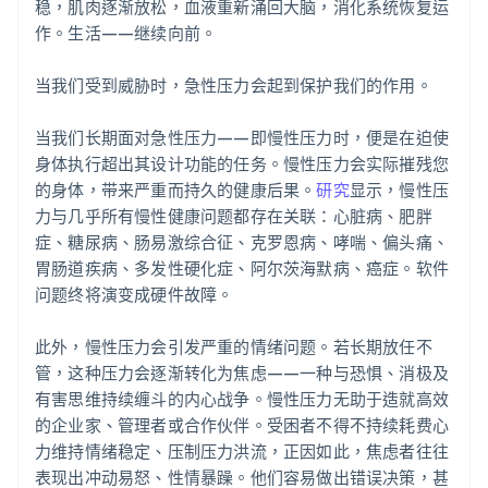
稳，肌肉逐渐放松，血液重新涌回大脑，消化系统恢复运
作。生活——继续向前。
当我们受到威胁时，急性压力会起到保护我们的作用。
当我们长期面对急性压力——即慢性压力时，便是在迫使
身体执行超出其设计功能的任务。慢性压力会实际摧残您
的身体，带来严重而持久的健康后果。
研究
显示，慢性压
力与几乎所有慢性健康问题都存在关联：心脏病、肥胖
症、糖尿病、肠易激综合征、克罗恩病、哮喘、偏头痛、
胃肠道疾病、多发性硬化症、阿尔茨海默病、癌症。软件
问题终将演变成硬件故障。
此外，慢性压力会引发严重的情绪问题。若长期放任不
管，这种压力会逐渐转化为焦虑——一种与恐惧、消极及
有害思维持续缠斗的内心战争。慢性压力无助于造就高效
的企业家、管理者或合作伙伴。受困者不得不持续耗费心
力维持情绪稳定、压制压力洪流，正因如此，焦虑者往往
表现出冲动易怒、性情暴躁。他们容易做出错误决策，甚