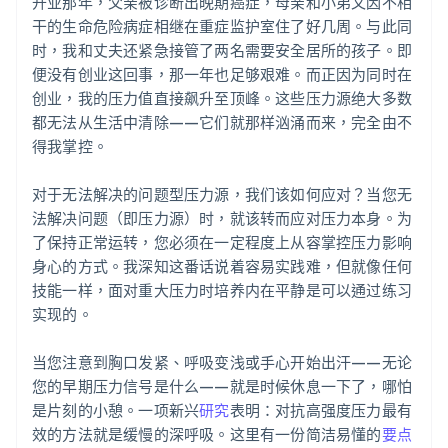
开业那年，父亲被诊断出晚期癌症，母亲和小弟又因不相
干的生命危险病症相继在重症监护室住了好几周。与此同
时，我和丈夫还紧急接管了两名需要安全居所的孩子。即
便没有创业这回事，那一年也足够艰难。而正因为同时在
创业，我的压力值直接飙升至顶峰。这些压力源绝大多数
都无法从生活中清除——它们就那样汹涌而来，完全由不
得我掌控。
对于无法解决的问题型压力源，我们该如何应对？当您无
法解决问题（即压力源）时，就该转而应对压力本身。为
了保持正常运转，您必须在一定程度上从容掌控压力影响
身心的方式。我深知这番话说着容易实践难，但就像任何
技能一样，面对重大压力时培养内在平静是可以通过练习
实现的。
当您注意到胸口发紧、呼吸变浅或手心开始出汗——无论
您的早期压力信号是什么——就是时候休息一下了，哪怕
是片刻的小憩。一项新兴
研究
表明：对抗高强度压力最有
效的方法就是缓慢的深呼吸。这里有一份简洁易懂的
要点