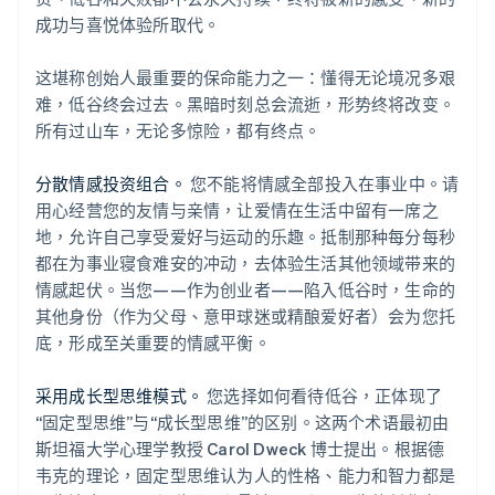
成功与喜悦体验所取代。
这堪称创始人最重要的保命能力之一：懂得无论境况多艰
难，低谷终会过去。黑暗时刻总会流逝，形势终将改变。
所有过山车，无论多惊险，都有终点。
分散情感投资组合。
您不能将情感全部投入在事业中。请
用心经营您的友情与亲情，让爱情在生活中留有一席之
地，允许自己享受爱好与运动的乐趣。抵制那种每分每秒
都在为事业寝食难安的冲动，去体验生活其他领域带来的
情感起伏。当您——作为创业者——陷入低谷时，生命的
其他身份（作为父母、意甲球迷或精酿爱好者）会为您托
底，形成至关重要的情感平衡。
采用成长型思维模式。
您选择如何看待低谷，正体现了
“固定型思维”与“成长型思维”的区别。这两个术语最初由
斯坦福大学心理学教授 Carol Dweck 博士提出。根据德
韦克的理论，固定型思维认为人的性格、能力和智力都是