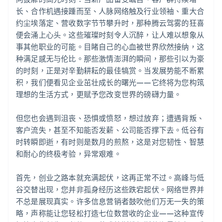
长、合作机遇接踵而至、人脉网络触及行业领袖、重大合
约尘埃落定、营收数字节节攀升时，那种腾云驾雾的狂喜
便会涌上心头。这些璀璨时刻令人沉醉，让人难以想象从
事其他职业的可能。目睹自己的心血被世界欣然接纳，这
种满足感无与伦比。那些激情澎湃的瞬间，那些引以为豪
的时刻，正是对辛勤耕耘的最佳犒赏。当发展势能不断累
积，我们便看见企业茁壮成长的曙光——它终将为您构筑
理想的生活方式，更赋予您改变世界的磅礴力量。
但您也会遇到沮丧、恐惧或愤怒，想过放弃；遭遇背叛、
客户流失，甚至不知能否发薪、公司能否撑下去。低谷有
时转瞬即逝，有时则是数月的煎熬，这是对您韧性、智慧
和耐心的终极考验，异常艰难。
首先，创业之路本就充满起伏，这再正常不过。高峰与低
谷交替出现，您并非孤身经历这些跌宕起伏。网络世界并
不总是展现真实。许多信息营销者鼓吹他们万无一失的策
略，声称能让您轻松打造七位数营收的企业——这种宣传