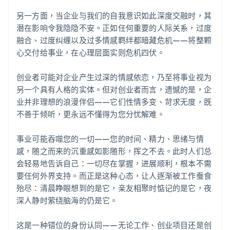
另一方面，当企业与我们的自我意识如此深度交融时，其
潜在影响令我隐隐不安。正如任何重要的人际关系，过度
融合、过度纠缠以及过多情感羁绊都暗藏危机——将整颗
心交付给事业，在心理层面实则危机四伏。
创业者可能对企业产生过深的情感依恋，乃至将事业视为
另一个具有人格的实体。但对创业者而言，遗憾的是，企
业并非理想的浪漫伴侣——它们性情多变、苛求无度，既
不善于倾听，更永远不懂得为您分忧解难。
事业可能吞噬您的一切——您的时间、精力、思绪与情
感，随之而来的沉重感如影随形，挥之不去。此时人们总
会轻易地告诉自己：一切尽在掌握，进展顺利，根本不需
要任何外界支持。而正是这种心态，让人逐渐被工作蚕食
殆尽：清晨睁眼想到的是它，亲友相聚时惦记的是它，夜
深人静时萦绕脑海的仍是它。
这是一种错位的身份认同——无论工作、创业项目还是创