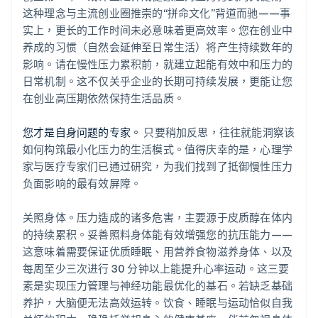
这种理念与主流创业圈推崇的“拼命文化”背道而驰——事
实上，更长的工作时间未必意味着更高效率。您在创业中
养成的习惯（自然会延伸至日常生活）将产生持续数年的
影响。请在慢性压力累积前，就建立起能有效中和压力的
日常机制。这不仅关乎企业的长期可持续发展，更能让您
在创业高压期依然保持生活品质。
您才是自身问题的专家。
只要稍加反思，往往就能洞察该
如何构筑最小化压力的生活模式。值得庆幸的是，心理学
家与医疗专家们已通过研究，为我们找到了抵御慢性压力
负面影响的最有效屏障。
关照身体。压力造成的诸多危害，主要源于皮质醇在体内
的持续累积。妥善照料身体能有效增强您的抗压能力——
这意味着需要保证优质睡眠、用营养食物滋养身体、以及
每周至少三次进行 30 分钟以上能提升心率运动。这三要
素是实现压力管理与神经功能最优化的基石。若缺乏基础
养护，大脑便无法高效运转。饮食、睡眠与运动恰似自我