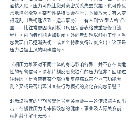
酒精入眠。压力可能让您对亲密关系失去兴趣，也可能反
常地增强欲望。某些性格特质会在压力下被放大：有人变
得混乱（丢钥匙迟到、遗忘事务），有人则“A 型人格”凸
显——比往常更固执刻板（疯狂完善表格或重复修订流
程）。内向者可能更加封闭，外向者却难以静心工作。当
您发现自己逐渐失衡，或某个特质变得过度突出，这正是
压力占据上风的明确信号。
长期压力堆积对不同个体的身心影响各异，并不存在普适
性的预警信号。请花片刻反思您独有的压力征兆：回顾过
往经历，是否曾有某个部位反复疼痛或某个器官功能紊
乱？又或是否出现过某些行为模式的变化在向您示警？
洞悉您独有的早期预警信号至关重要——这使您能主动出
击，在慢性压力尚未摧毁您的健康、事业及人际关系前，
就将其化解于无形。