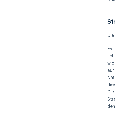
St
Die
Es 
sch
wic
auf
Net
die
Die
Str
den