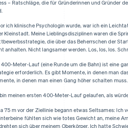
ess – Ratschläge, die für Gründerinnen und Gründer d
d.
or ich klinische Psychologin wurde, war ich ein Leichtat
er Kleinstadt. Meine Lieblingsdisziplinen waren die Spr
tbewerbsstrategie, die über das Beherrschen der Star
ht anhalten. Nicht langsamer werden. Los, los, los. Schn
 400-Meter-Lauf (eine Runde um die Bahn) ist eine ganz
ategie erforderlich. Es gibt Momente, in denen man d
ente, in denen man einen Gang höher schalten muss.
 bin meinen ersten 400-Meter-Lauf gelaufen, als würde
a 75 m vor der Ziellinie begann etwas Seltsames: Ich 
interbeine fühlten sich wie totes Gewicht an, meine 
drehten sich über meinem Oberkörper. Ich hatte Schwie