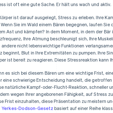
ess ist oft eine gute Sache. Er hält uns wach und aktiv.
 Körper ist darauf ausgelegt, Stress zu erleben. Ihre K
. Wenn Sie im Wald einem Bären begegnen, laufen Sie 
em Ast und kämpfen? In dem Moment, in dem der Bär in
zfrequenz, Ihre Atmung beschleunigt sich, Ihre Muskel
 andere nicht lebenswichtige Funktionen verlangsamen s
z beginnt, Blut in Ihre Extremitäten zu pumpen. Ihre Si
per ist bereit zu reagieren. Diese Stressreaktion kann I
n es sich bei diesem Bären um eine wichtige Frist, ei
r eine schwierige Entscheidung handelt, die getroffe
se natürliche Kampf-oder-Flucht-Reaktion, schneller un
dern wegen Ihrer angeborenen Fähigkeit, auf Stress zu 
se Frist einzuhalten, diese Präsentation zu meistern u
s
Yerkes-Dodson-Gesetz
basiert auf einer Reihe klas