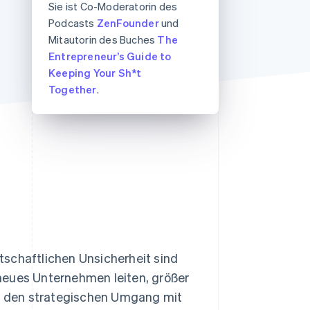
Sie ist Co-Moderatorin des
Podcasts
ZenFounder
und
Mitautorin des Buches
The
Stripe-Sessions 2026
Entrepreneur’s Guide to
Erfahren Sie, wie Stripe
Keeping Your Sh*t
Lösungen für die
Wirtschaftsinfrastruktur
Together
.
für KI aufbaut.
Jetzt ansehen
tschaftlichen Unsicherheit sind
neues Unternehmen leiten, größer
ür den strategischen Umgang mit