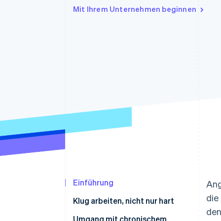
Optimierung der
Datensynchronisier
Mit Ihrem Unternehmen beginnen
Autorisierungsraten
Link
Beschleunigter Bezahlvorgang
Financial Connections
Verbundene Finanzdaten
Einführung
Ang
die
Klug arbeiten, nicht nur hart
den
Stress: lebensrettend und
Umgang mit chronischem