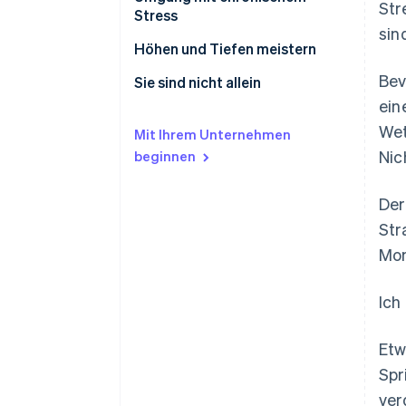
Str
tödlich
Stress
sin
Ihre individuellen Stresssignale
Höhen und Tiefen meistern
erkennen
Bev
Gesunde Grenzen setzen
Sie sind nicht allein
Ihre Probleme lösen
ein
So gehen Sie mit den Höhen und
Tiefe Beziehungen fördern die
Wet
Stress im Moment bewältigen
Tiefen um
gegenseitige Gesundheit
Mit Ihrem Unternehmen
Nic
beginnen
Einen stressbewussten
Lebensstil führen
Der
Str
Mom
Ich
Etw
Spr
ver