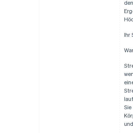
den
Erg
Höc
Ihr 
War
Str
wen
ein
Str
lau
Sie
Kör
und