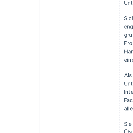
Unt
Sic
eng
grü
Pro
Han
ein
Als
Unt
Int
Fac
all
Sie
Übu