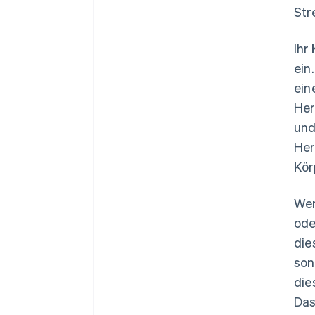
Str
Ihr
ein
ein
Her
und
Her
Kör
Wen
ode
die
son
die
Da