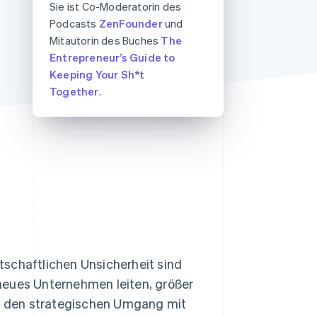
Sie ist Co-Moderatorin des
Podcasts
ZenFounder
und
Mitautorin des Buches
The
Stripe-Sessions 2026
Entrepreneur’s Guide to
Erfahren Sie, wie Stripe
Keeping Your Sh*t
Lösungen für die
Wirtschaftsinfrastruktur
Together
.
für KI aufbaut.
Jetzt ansehen
tschaftlichen Unsicherheit sind
neues Unternehmen leiten, größer
ür den strategischen Umgang mit