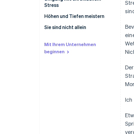
Str
tödlich
Stress
sin
Ihre individuellen Stresssignale
Höhen und Tiefen meistern
erkennen
Bev
Gesunde Grenzen setzen
Sie sind nicht allein
Ihre Probleme lösen
ein
So gehen Sie mit den Höhen und
Tiefe Beziehungen fördern die
Wet
Stress im Moment bewältigen
Tiefen um
gegenseitige Gesundheit
Mit Ihrem Unternehmen
Nic
beginnen
Einen stressbewussten
Lebensstil führen
Der
Str
Mom
Ich
Etw
Spr
ver