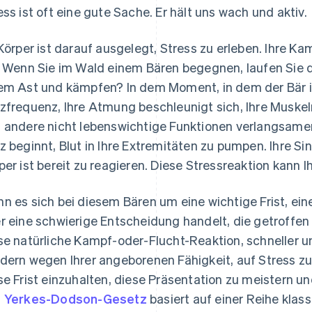
ess ist oft eine gute Sache. Er hält uns wach und aktiv.
 Körper ist darauf ausgelegt, Stress zu erleben. Ihre K
. Wenn Sie im Wald einem Bären begegnen, laufen Sie 
em Ast und kämpfen? In dem Moment, in dem der Bär in
zfrequenz, Ihre Atmung beschleunigt sich, Ihre Muskel
 andere nicht lebenswichtige Funktionen verlangsamen s
z beginnt, Blut in Ihre Extremitäten zu pumpen. Ihre Si
per ist bereit zu reagieren. Diese Stressreaktion kann I
n es sich bei diesem Bären um eine wichtige Frist, ei
r eine schwierige Entscheidung handelt, die getroffe
se natürliche Kampf-oder-Flucht-Reaktion, schneller un
dern wegen Ihrer angeborenen Fähigkeit, auf Stress zu 
se Frist einzuhalten, diese Präsentation zu meistern u
s
Yerkes-Dodson-Gesetz
basiert auf einer Reihe klas