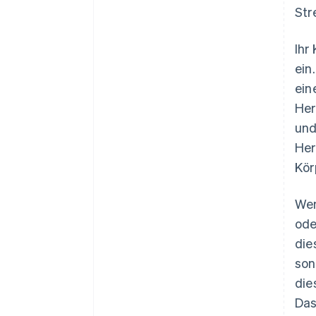
Str
Ihr
ein
ein
Her
und
Her
Kör
Wen
ode
die
son
die
Da