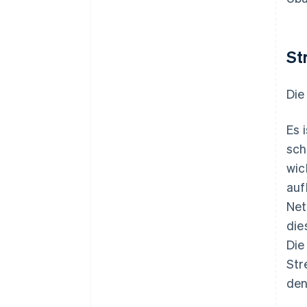
St
Die
Es 
sch
wic
auf
Net
die
Die
Str
den