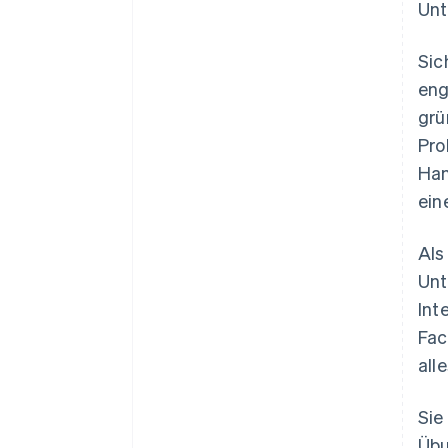
Unt
Sic
eng
grü
Pro
Han
ein
Als
Unt
Int
Fac
all
Sie
Übu