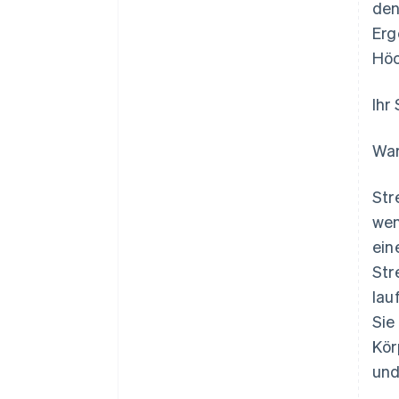
den
Erg
Höc
Ihr 
War
Str
wen
ein
Str
lau
Sie
Kör
und