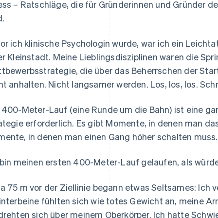
ess – Ratschläge, die für Gründerinnen und Gründer d
d.
or ich klinische Psychologin wurde, war ich ein Leichtat
er Kleinstadt. Meine Lieblingsdisziplinen waren die Spr
tbewerbsstrategie, die über das Beherrschen der Star
ht anhalten. Nicht langsamer werden. Los, los, los. Schn
 400-Meter-Lauf (eine Runde um die Bahn) ist eine ganz
ategie erforderlich. Es gibt Momente, in denen man d
ente, in denen man einen Gang höher schalten muss.
 bin meinen ersten 400-Meter-Lauf gelaufen, als würde
a 75 m vor der Ziellinie begann etwas Seltsames: Ich 
interbeine fühlten sich wie totes Gewicht an, meine 
drehten sich über meinem Oberkörper. Ich hatte Schwie