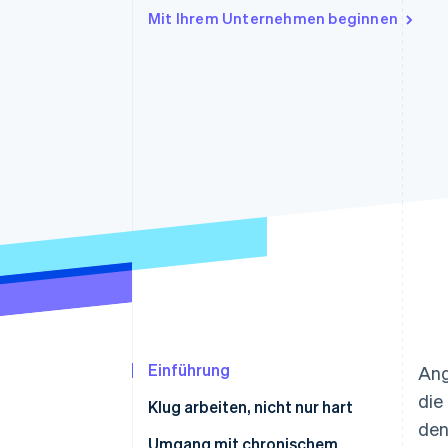
Optimierung der
Datensynchronisier
Mit Ihrem Unternehmen beginnen
Autorisierungsraten
Link
Beschleunigter Bezahlvorgang
Financial Connections
Verbundene Finanzdaten
Einführung
Ang
die
Klug arbeiten, nicht nur hart
den
Stress: lebensrettend und
Umgang mit chronischem