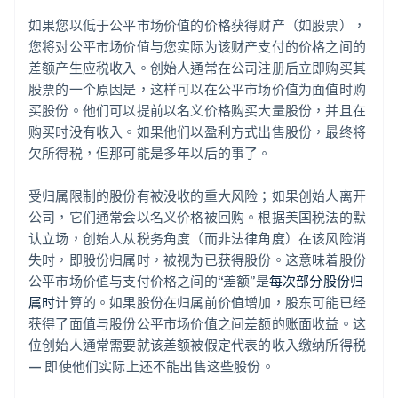
如果您以低于公平市场价值的价格获得财产（如股票），
您将对公平市场价值与您实际为该财产支付的价格之间的
差额产生应税收入。创始人通常在公司注册后立即购买其
股票的一个原因是，这样可以在公平市场价值为面值时购
买股份。他们可以提前以名义价格购买大量股份，并且在
购买时没有收入。如果他们以盈利方式出售股份，最终将
欠所得税，但那可能是多年以后的事了。
受归属限制的股份有被没收的重大风险；如果创始人离开
公司，它们通常会以名义价格被回购。根据美国税法的默
认立场，创始人从税务角度（而非法律角度）在该风险消
失时，即股份归属时，被视为已获得股份。这意味着股份
公平市场价值与支付价格之间的“差额”是
每次部分股份归
属时
计算的。如果股份在归属前价值增加，股东可能已经
获得了面值与股份公平市场价值之间差额的账面收益。这
位创始人通常需要就该差额被假定代表的收入缴纳所得税
— 即使他们实际上还不能出售这些股份。