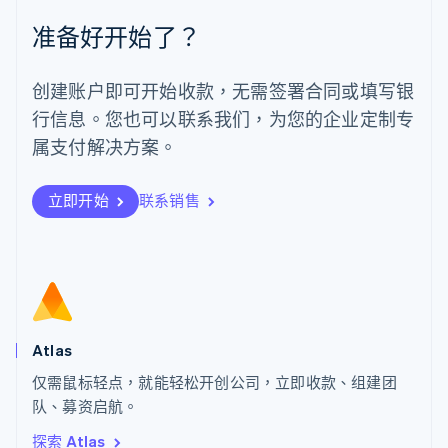
Español
English
准备好开始了？
挪威
English
葡萄牙
创建账户即可开始收款，无需签署合同或填写银
Português
English
行信息。您也可以联系我们，为您的企业定制专
日本
日本語
English
属支付解决方案。
瑞典
Svenska
English
瑞士
立即开始
联系销售
Deutsch
Français
Italiano
English
塞浦路斯
English
斯洛伐克
English
斯洛文尼亚
English
Italiano
Atlas
泰国
ไทย
English
仅需鼠标轻点，就能轻松开创公司，立即收款、组建团
希腊
队、募资启航。
English
探索 Atlas
西班牙