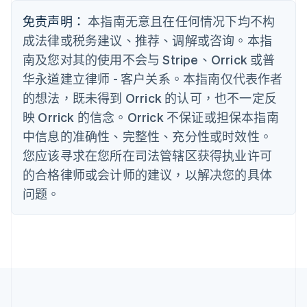
English
Français
免责声明：
本指南无意且在任何情况下均不构
捷克
成法律或税务建议、推荐、调解或咨询。本指
English
克罗地亚
南及您对其的使用不会与 Stripe、Orrick 或普
English
Italiano
华永道建立律师 - 客户关系。本指南仅代表作者
拉脱维亚
的想法，既未得到 Orrick 的认可，也不一定反
English
立陶宛
映 Orrick 的信念。Orrick 不保证或担保本指南
English
中信息的准确性、完整性、充分性或时效性。
列支敦士登
Deutsch
English
您应该寻求在您所在司法管辖区获得执业许可
卢森堡
的合格律师或会计师的建议，以解决您的具体
Français
Deutsch
English
罗马尼亚
问题。
English
马尔他
English
马来西亚
English
简体中文
美国
English
Español
简体中文
墨西哥