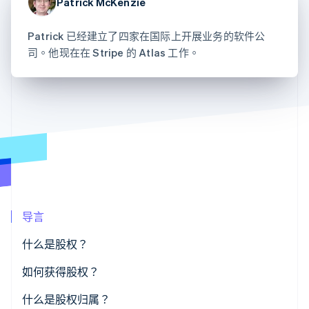
接入 125+ 种支
Patrick McKenzie
Stripe Sigma
产品路线图
SaaS
付方式
自定义报告
Sessions 年度大会
Authorization
Data Pipeline
招聘
Patrick 已经建立了四家在国际上开展业务的软件公
Boost
数据同步
资讯中心
司。他现在在 Stripe 的 Atlas 工作。
支付成功率优
资源
Stripe Press
化
按行业
Link
应用集成
加速结账
AI 企业
代码示例
创作者经济
开发者博客
联系
游戏
API 状态
酒店、旅游与休闲
联系销售
保险
成为合作伙伴
更多
媒体与娱乐
Product roadmap
非营利组织
了解未来规划
专业服务
公共部门
Radar
零售
欺诈防范
导言
Atlas
什么是股权？
初创企业注册
生态系统
Climate
如何获得股权？
碳移除
合作伙伴
Stripe App Marketplace
什么是股权归属？