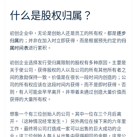
什么是股权归属？
初创企业中，无论是创始人还是员工的所有权，都是
逐步
归属
的；并非在加入时立即获得，而是根据预先约定的
归
属时间表
进行累积。
初创企业选择发行受归属限制的股权有多种原因。主要是
关于使公司、获得股权的人以及公司的所有其他所有者之
间的激励保持一致。价值是在很长一段时间内创造的；公
司的所有权应该在这段时间内获得，而不是即时获得。否
则，有人可能会早早离开，并带着未通过创造大量价值而
获得的大量所有权。
想象一个有三位创始人的公司。其中一位在三个月后离
开。（这种情况经常发生。）另外两位在接下来的六年里
工作，最终将公司打造成一家可以出售的巨大成功的企
业。这三位创始人每人从出售中获得相同的金额，这是公