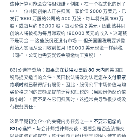
这种计算可能会变得很残酷。例如，在一个程式化的例子
中，一位共同创始人正在归属一家价值 2000 万美元、已
发行 1000 万股的公司的 400 万股，每年将归属 100 万
股，或每月约 83,000 股。每股价值 2 美元，因此该共同
创始人将被视为每月赚取约 180,000 美元的收入。这笔钱
不是现金 — 这些股份还没有市场 — 但美国国税局要求像
创始人实际从公司收到每月 180,000 美元现金一样纳税
（同样，公司也需要就该金额缴纳工资税）。
83(b) 选择登场：如果您在
获得股票后 30 天内
向美国国
税局提交适当的文件，美国税法将改为认定您在
支付股票
款项时
就已获得所有股份。因此，股份公平市场价值与购
买价格之间的差额是提前计算和征税的（当股份仍然价值
微小时），而不是在它们归属时，这通常会导致很少或没
有税务责任。
这是早期初创企业的关键内务任务之一。
不要忘记您的
83(b) 选择。
与会计师或律师交谈，看看您是否应该提交
以及如何正确提交。这个问题已经让非常聪明、诚实的纳