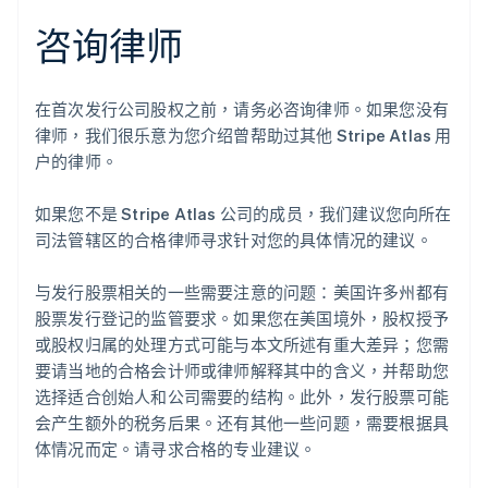
Deutsch
English
咨询律师
澳大利亚
English
巴西
在首次发行公司股权之前，请务必咨询律师。如果您没有
Português
English
保加利亚
律师，我们很乐意为您介绍曾帮助过其他 Stripe Atlas 用
English
户的律师。
比利时
Nederlands
Français
Deutsch
English
如果您不是 Stripe Atlas 公司的成员，我们建议您向所在
波兰
司法管辖区的合格律师寻求针对您的具体情况的建议。
English
丹麦
English
与发行股票相关的一些需要注意的问题：美国许多州都有
德国
股票发行登记的监管要求。如果您在美国境外，股权授予
Deutsch
English
或股权归属的处理方式可能与本文所述有重大差异；您需
法国
要请当地的合格会计师或律师解释其中的含义，并帮助您
Français
English
选择适合创始人和公司需要的结构。此外，发行股票可能
芬兰
会产生额外的税务后果。还有其他一些问题，需要根据具
English
Svenska
荷兰
体情况而定。请寻求合格的专业建议。
Nederlands
English
加拿大