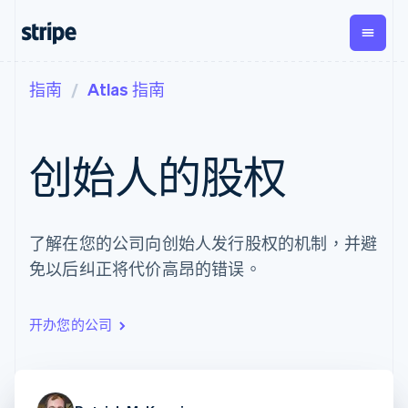
指南
Atlas 指南
按企业阶段
文档
学习
支付
营收
资金管
平台
理
易市
大型企业
Stripe 文档
博客
Payments
Billing
初创企业
API 参考文档
客户案例
创始人的股权
在线支付
经常性收入
Global
Conn
库与 SDK
指南
Managed
Metronome
Payouts
Stripe Apps
Payments
按用量计费
平台
备案商家解决
Subscriptions
向第三
按应用场景
方案
方打款
支持
了解在您的公司向创始人发行股权的机制，并避
订阅管理
Payment links
Crypto
指南
智能体商务
Invoicing
钱包、
免以后纠正将代价高昂的错误。
加密货币
获取支持
无代码支付
一次性或定期
稳定币
电子商务
接受线上付款
托管支持方案
Checkout
账单
发行和
嵌入式金融
实施预置结账流程
专业服务
预构建支付界
Tax
发卡基
财务自动化
构建平台或交易市场
开办您的公司
面
销售税和增值
础设施
全球化企业
管理订阅
Elements
税自动化
应用内支付
提供按用量计费
灵活的 UI 组件
Revenue
交易市场
发行稳定币支持的支付卡
Payment
Recognition
公司
资金管理
通过智能体配置和管理服
methods
会计自动化
平台
务