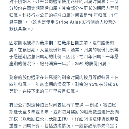
对于创始人，硅谷公司通常使用这样的归属时间表：一部
分股份在固定期限后归属，其余部分在更长的期限内等额
归属。科技行业公司的标准归属时间表是“4 年归属；1 年
悬崖期”。（这也是使用 Stripe Atlas 发行创始人股票的
默认条款。）
固定期限被称为
悬崖期
：在
悬崖日期
之前，没有股份归
属，在该日期，大量股份归属。通常，归属的股份比例等
于悬崖期占总归属期的比例。因此，在四年归属、一年悬
崖期的情况下，服务满第一年后，25% 的股份归属。
剩余的股份通常在归属期的剩余时间内按月等额归属。在
四年归属、一年悬崖期的情况下，剩余的 75% 被分成 36
等份，在接下来的三年里按月归属。
有些公司对这种归属时间表进行了变通 — 例如，将归属
期延长至 5 年或 6 年，或将每月奖励的股票数量进行反向
加权（以激励在公司长期工作）。仔细阅读法律协议非常
重要。归属计算，包括边缘情况，一般都必须事先商定；