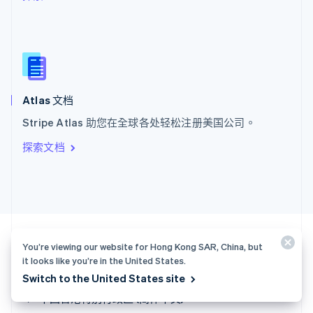
Español
English
新加坡
English
简体中文
新西兰
English
匈牙利
English
Atlas 文档
意大利
Stripe Atlas 助您在全球各处轻松注册美国公司。
Italiano
English
印度
探索文档
English
英国
English
直布罗陀
English
中国内地
简体中文
English
You’re viewing our website for Hong Kong SAR, China, but
中国香港特别行政区
it looks like you’re in the United States.
English
简体中文
Switch to the United States site
中国香港特别行政区 (简体中文)