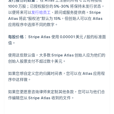
1000 万股；已授权股份的 5%-30% 将保持未发行状态，
以便将来可以
发行给员工
、顾问或服务提供商。Stripe
Atlas 将此“股权池”默认为 15%，但创始人可以在 Atlas
应用程序中选择不同的数字。
每股价格：
Stripe Atlas 使用 0.00001 美元 / 股的标准面
值。
使用这些默认值，大多数 Stripe Atlas 创始人应为他们的
创始人股票支付不超过数十美元。
如果您想自定义您的归属时间表，您可以在 Atlas 应用程
序中这样做。
阿联酋
English
如果您更愿意咨询律师来定制其他条款，您可以与他们合
爱尔兰
作编辑您从 Stripe Atlas 收到的文件。
English
爱沙尼亚
English
奥地利