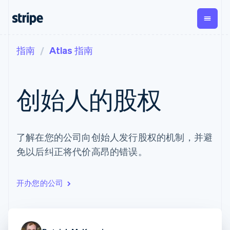
指南
Atlas 指南
按企业阶段
文档
学习
支付
营收
资金管
平台
理
易市
大型企业
Stripe 文档
博客
Payments
Billing
初创企业
API 参考文档
客户案例
创始人的股权
在线支付
经常性收入
Global
Conn
库与 SDK
指南
Payment links
Metronome
Payouts
Stripe Apps
按用量计费
平台
无代码支付
Subscriptions
向第三
按应用场景
Checkout
方打款
支持
了解在您的公司向创始人发行股权的机制，并避
预构建支付界
订阅管理
Crypto
指南
智能体商务
面
Invoicing
钱包、
免以后纠正将代价高昂的错误。
加密货币
获取支持
一次性或定期
Elements
稳定币
电子商务
接受线上付款
托管支持方案
灵活的 UI 组件
账单
发行和
嵌入式金融
实施预置结账流程
专业服务
Payment
Tax
发卡基
财务自动化
构建平台或交易市场
开办您的公司
methods
销售税和增值
础设施
全球化企业
管理订阅
接入 125+ 种支
税自动化
应用内支付
提供按用量计费
付方式
Revenue
交易市场
发行稳定币支持的支付卡
Terminal
Recognition
公司
资金管理
通过智能体配置和管理服
线下支付
会计自动化
平台
务