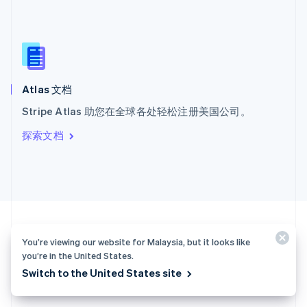
Español
English
新加坡
English
简体中文
新西兰
English
匈牙利
English
Atlas 文档
意大利
Stripe Atlas 助您在全球各处轻松注册美国公司。
Italiano
English
印度
探索文档
English
英国
English
直布罗陀
English
中国内地
简体中文
English
中国香港特别行政区
You’re viewing our website for Malaysia, but it looks like
English
简体中文
you’re in the United States.
Switch to the United States site
马来西亚 (简体中文)