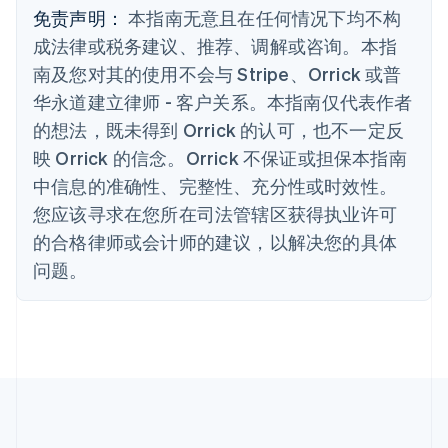
English
Français
免责声明：
本指南无意且在任何情况下均不构
捷克
成法律或税务建议、推荐、调解或咨询。本指
English
克罗地亚
南及您对其的使用不会与 Stripe、Orrick 或普
English
Italiano
华永道建立律师 - 客户关系。本指南仅代表作者
拉脱维亚
的想法，既未得到 Orrick 的认可，也不一定反
English
立陶宛
映 Orrick 的信念。Orrick 不保证或担保本指南
English
中信息的准确性、完整性、充分性或时效性。
列支敦士登
Deutsch
English
您应该寻求在您所在司法管辖区获得执业许可
卢森堡
的合格律师或会计师的建议，以解决您的具体
Français
Deutsch
English
罗马尼亚
问题。
English
马尔他
English
马来西亚
English
简体中文
美国
English
Español
简体中文
墨西哥