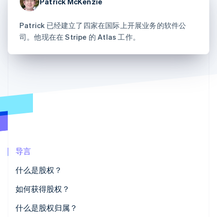
Patrick McKenzie
Authorization
Stripe Sigma
产品路线图
SaaS
Boost
自定义报告
Sessions 年度大会
支付成功率优
Data Pipeline
招聘
Patrick 已经建立了四家在国际上开展业务的软件公
化
数据同步
资讯中心
司。他现在在 Stripe 的 Atlas 工作。
Link
资源
Stripe Press
加速结账
按行业
应用集成
AI 企业
代码示例
创作者经济
开发者博客
联系
游戏
API 状态
更多
酒店、旅游与休闲
联系销售
Product roadmap
保险
成为合作伙伴
了解未来规划
媒体与娱乐
非营利组织
Radar
专业服务
欺诈防范
公共部门
Atlas
零售
导言
初创企业注册
Climate
什么是股权？
碳移除
生态系统
如何获得股权？
合作伙伴
什么是股权归属？
Stripe App Marketplace