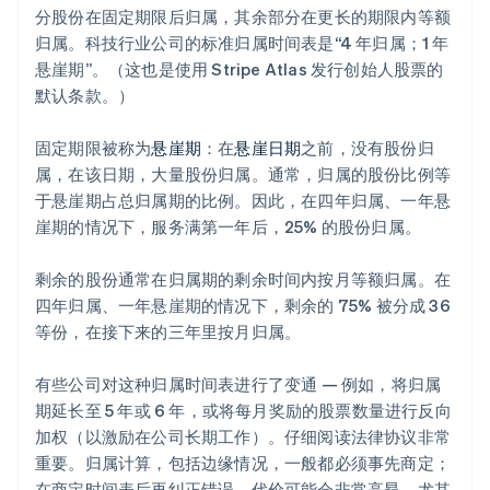
分股份在固定期限后归属，其余部分在更长的期限内等额
归属。科技行业公司的标准归属时间表是“4 年归属；1 年
悬崖期”。（这也是使用 Stripe Atlas 发行创始人股票的
默认条款。）
固定期限被称为
悬崖期
：在
悬崖日期
之前，没有股份归
属，在该日期，大量股份归属。通常，归属的股份比例等
于悬崖期占总归属期的比例。因此，在四年归属、一年悬
崖期的情况下，服务满第一年后，25% 的股份归属。
剩余的股份通常在归属期的剩余时间内按月等额归属。在
四年归属、一年悬崖期的情况下，剩余的 75% 被分成 36
等份，在接下来的三年里按月归属。
有些公司对这种归属时间表进行了变通 — 例如，将归属
期延长至 5 年或 6 年，或将每月奖励的股票数量进行反向
加权（以激励在公司长期工作）。仔细阅读法律协议非常
重要。归属计算，包括边缘情况，一般都必须事先商定；
在商定时间表后再纠正错误，代价可能会非常高昂，尤其