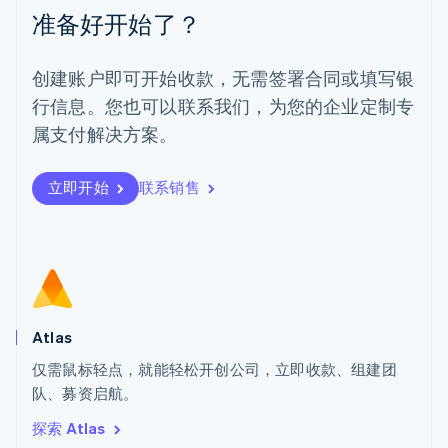
Español
English
准备好开始了？
挪威
English
葡萄牙
创建账户即可开始收款，无需签署合同或填写银
Português
English
行信息。您也可以联系我们，为您的企业定制专
日本
日本語
English
属支付解决方案。
瑞典
Svenska
English
瑞士
立即开始
联系销售
Deutsch
Français
Italiano
English
塞浦路斯
English
斯洛伐克
English
斯洛文尼亚
English
Italiano
Atlas
泰国
ไทย
English
仅需鼠标轻点，就能轻松开创公司，立即收款、组建团
希腊
队、募资启航。
English
探索 Atlas
西班牙