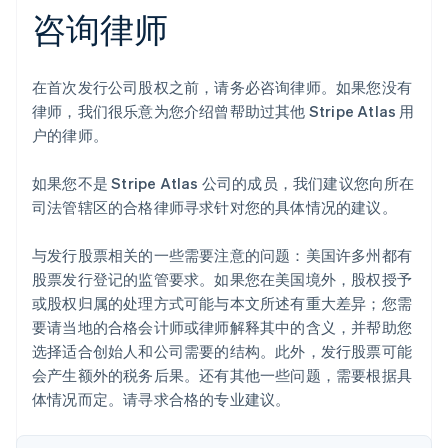
Deutsch
English
咨询律师
澳大利亚
English
巴西
在首次发行公司股权之前，请务必咨询律师。如果您没有
Português
English
保加利亚
律师，我们很乐意为您介绍曾帮助过其他 Stripe Atlas 用
English
户的律师。
比利时
Nederlands
Français
Deutsch
English
如果您不是 Stripe Atlas 公司的成员，我们建议您向所在
波兰
司法管辖区的合格律师寻求针对您的具体情况的建议。
English
丹麦
English
与发行股票相关的一些需要注意的问题：美国许多州都有
德国
股票发行登记的监管要求。如果您在美国境外，股权授予
Deutsch
English
或股权归属的处理方式可能与本文所述有重大差异；您需
法国
要请当地的合格会计师或律师解释其中的含义，并帮助您
Français
English
选择适合创始人和公司需要的结构。此外，发行股票可能
芬兰
会产生额外的税务后果。还有其他一些问题，需要根据具
English
Svenska
荷兰
体情况而定。请寻求合格的专业建议。
Nederlands
English
加拿大