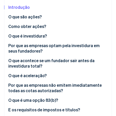
Veja o que está chegando
Introdução
Radar
Ecossistema
Prevenção de fraudes
O que são ações?
Parceiros
Atlas
Como obter ações?
Stripe App Marketplace
Incorporação de startups
O que é investidura?
Climate
Remoção de carbono
Por que as empresas optam pela investidura em
Identity
seus fundadores?
Verificação de identidade
O que acontece se um fundador sair antes da
investidura total?
O que é aceleração?
Stripe Sessions 2026
Por que as empresas não emitem imediatamente
Veja como a Stripe está construindo a infraestrutura econ
todas as cotas autorizadas?
Assista agora
O que é uma opção 83(b)?
E os requisitos de impostos e títulos?