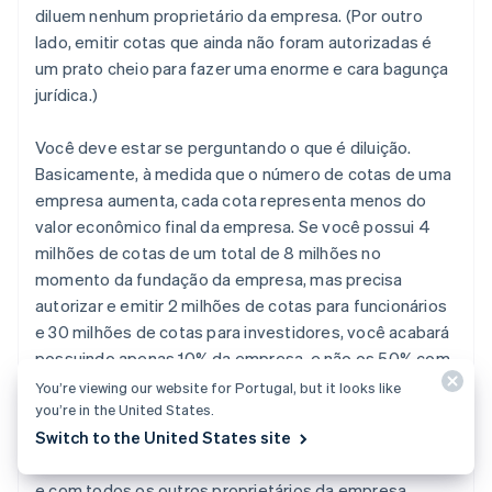
diluem nenhum proprietário da empresa. (Por outro
lado, emitir cotas que ainda não foram autorizadas é
um prato cheio para fazer uma enorme e cara bagunça
jurídica.)
Você deve estar se perguntando o que é diluição.
Basicamente, à medida que o número de cotas de uma
empresa aumenta, cada cota representa menos do
valor econômico final da empresa. Se você possui 4
milhões de cotas de um total de 8 milhões no
momento da fundação da empresa, mas precisa
autorizar e emitir 2 milhões de cotas para funcionários
e 30 milhões de cotas para investidores, você acabará
possuindo apenas 10% da empresa, e não os 50% com
que você começou. Isso é natural. Dez por cento de um
You’re viewing our website for Portugal, but it looks like
negócio bem-sucedido provavelmente vale muito
you’re in the United States.
mais, em números, do que 50% de um sonho. Mas você
Switch to the United States site
deve estar ciente de que a diluição acontece com você
e com todos os outros proprietários da empresa