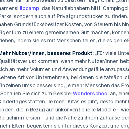
namens
Hipcamp
, das Naturliebhabern hilft, Campingpl
Parks, sondern auch auf Privatgrundstücken zu finden.
haben Grundstücksbesitzer Kosten, von Steuern bis hin 
Eigentum zu einem gemeinsamen Gut machen, können
ziehen, indem sie es mit Menschen teilen, die es genie
Mehr Nutzer/innen, besseres Produkt:
„Für viele Un
Qualitätsverlust kommen, wenn mehr Nutzer/innen beitr
sich an mehr Volumen und Anwendungsfälle anzupassen
seltene Art von Unternehmen, bei denen die tatsächli
Einzelnen umso besser sind, je mehr Menschen das Prod
„Schauen Sie sich zum Beispiel
Wonderschool
an, eine
Kindertagesstätten. Je mehr Kitas es gibt, desto mehr
finden, die in Bezug auf unkonventionelle Modelle – wi
Sprachimmersion – und die Nähe zu ihrem Zuhause gen
mehr Eltern begeistern sich für dieses Konzept und en