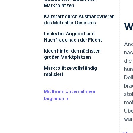
Marktplätzen
Kaltstart durch Ausmanövrieren
des Metcalfe-Gesetzes
W
Angebot-Nachfrage-
Lecks bei Angebot und
Versorgungsangebot vs.
Nachfrage nach der Flucht
And
Nachfrage-Versorgungs-
Ideen hinter den nächsten
nac
Nachfrage-Nachfrage
großen Marktplätzen
die
Marktplätze vollständig
hun
realisiert
Dol
bra
Mit Ihrem Unternehmen
sto
beginnen
mot
Ube
war