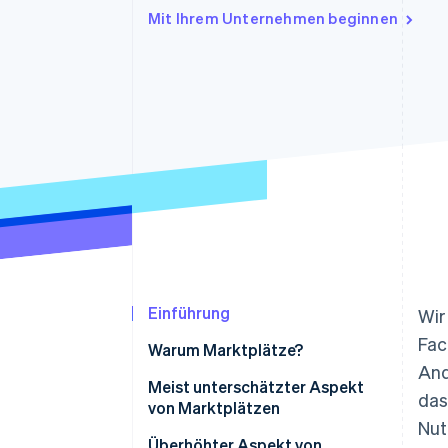
Optimierung der
Datensynchronisier
Mit Ihrem Unternehmen beginnen
Autorisierungsraten
Link
Beschleunigter Bezahlvorgang
Financial Connections
Verbundene Finanzdaten
Einführung
Wir
Fac
Warum Marktplätze?
And
Meist unterschätzter Aspekt
das
von Marktplätzen
Nut
Überhöhter Aspekt von