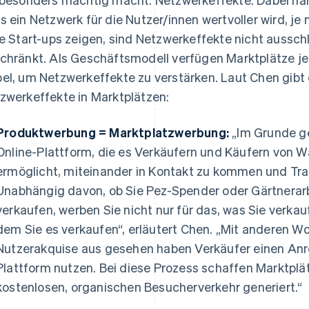
s ein Netzwerk für die Nutzer/innen wertvoller wird, j
le Start-ups zeigen, sind Netzwerkeffekte nicht aussch
chränkt. Als Geschäftsmodell verfügen Marktplätze j
el, um Netzwerkeffekte zu verstärken. Laut Chen gibt e
zwerkeffekte in Marktplätzen:
Produktwerbung = Marktplatzwerbung:
„Im Grunde ge
Online-Plattform, die es Verkäufern und Käufern von 
ermöglicht, miteinander in Kontakt zu kommen und Tr
Unabhängig davon, ob Sie Pez-Spender oder Gärtnerar
verkaufen, werben Sie nicht nur für das, was Sie verkau
dem Sie es verkaufen“, erläutert Chen. „Mit anderen W
Nutzerakquise aus gesehen haben Verkäufer einen Anrei
Plattform nutzen. Bei diese Prozess schaffen Marktplätz
kostenlosen, organischen Besucherverkehr generiert.“