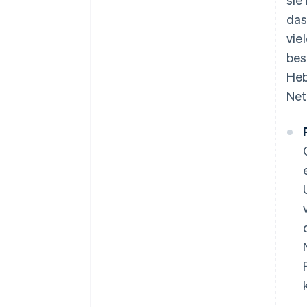
das
vie
bes
Heb
Net