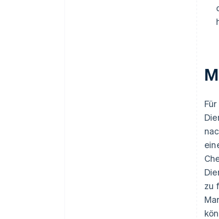
M
Für
Die
nac
ein
Che
Die
zu 
Mar
kön