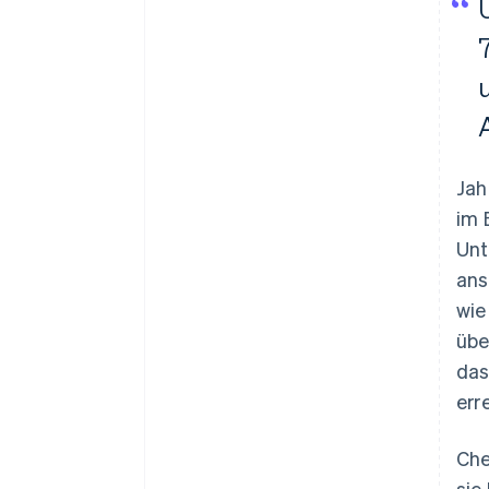
Jah
im 
Unt
ans
wie
übe
das
err
Che
sie