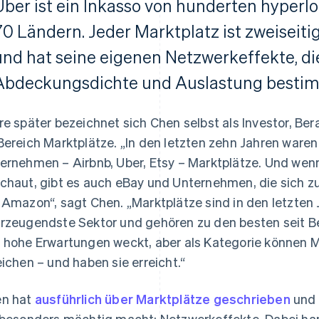
Uber ist ein Inkasso von hunderten hyperlo
70 Ländern. Jeder Marktplatz ist zweiseiti
und hat seine eigenen Netzwerkeffekte, di
Abdeckungsdichte und Auslastung bestim
re später bezeichnet sich Chen selbst als Investor, Be
Bereich Marktplätze. „In den letzten zehn Jahren waren 
ernehmen – Airbnb, Uber, Etsy – Marktplätze. Und wen
chaut, gibt es auch eBay und Unternehmen, die sich z
 Amazon“, sagt Chen. „Marktplätze sind in den letzten
rzeugendste Sektor und gehören zu den besten seit Beg
 hohe Erwartungen weckt, aber als Kategorie können M
eichen – und haben sie erreicht.“
n hat
ausführlich über Marktplätze geschrieben
und 
 besonders mächtig macht: Netzwerkeffekte. Dabei ha