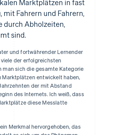
kalen Marktplätzen in fast
g, mit Fahrern und Fahrern,
e durch Abholzeiten,
mt sind.
rater und fortwährender Lernender
viele der erfolgreichsten
n man sich die gesamte Kategorie
u Marktplätzen entwickelt haben,
 Jahrzehnten der mit Abstand
inn des Internets. Ich weiß, dass
arktplätze diese Messlatte
ein Merkmal hervorgehoben, das
ndelt es sich um das Phänomen,