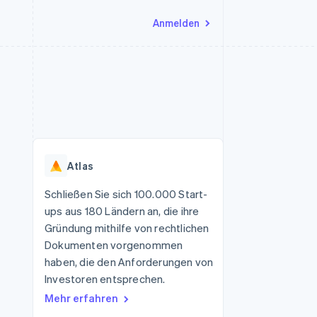
Anmelden
Ressourcen
Ecosystem
Kontakt
nd Marktplätze
Mehr
App-Integrationen
Partner
Sales-Team kontaktieren
Product roadmap
Code-Beispiele
Stripe App-Marktplatz
Partner werden
Ausblick
 Plattformen
Entwickler-Blog
eit
API-Status
Radar
Betrugsprävention
Atlas
Atlas
onen
Start-up-Gründung
Schließen Sie sich 100.000 Start-
ups aus 180 Ländern an, die ihre
Climate
CO₂-Entnahme
Gründung mithilfe von rechtlichen
Dokumenten vorgenommen
haben, die den Anforderungen von
Investoren entsprechen.
Mehr erfahren