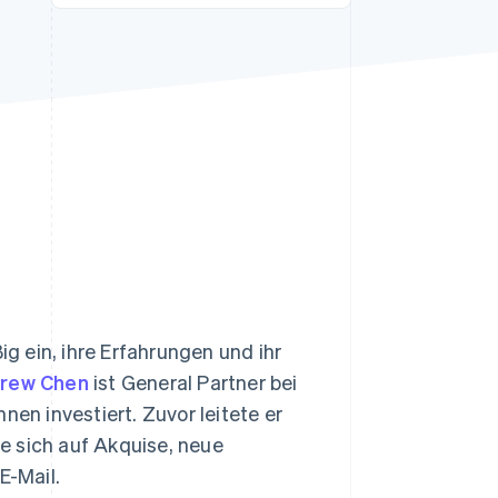
Stripe-Sessions 2026
Erfahren Sie, wie Stripe
Lösungen für die
Wirtschaftsinfrastruktur
für KI aufbaut.
Jetzt ansehen
 ein, ihre Erfahrungen und ihr
rew Chen
ist General Partner bei
nen investiert. Zuvor leitete er
e sich auf Akquise, neue
E-Mail.