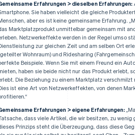
Gemeinsame Erfahrungen > dieselben Erfahrungen:
Smartphone. Sie haben vielleicht die gleiche Produkter
Menschen, aber es ist keine gemeinsame Erfahrung. „M
das Marktplatzprodukt unmittelbar gemeinsam mit and
erleben. Netzwerkeffekte werden in der Regel umso stä
Dienstleistung zur gleichen Zeit und am selben Ort erl
(geteilter Wohnraum) und Ridesharing (Fahrgemeinsch
perfekte Beispiele. Wenn Sie mit einem Freund ein Au
mieten, haben sie beide nicht nur das Produkt erlebt
erlebt. Die Beziehung zu einem Marktplatz verschmilzt
Dies ist eine Art von Netzwerkeffekten, von denen Mark
profitieren.“
Gemeinsame Erfahrungen > eigene Erfahrungen:
„Ma
Tatsache, dass viele Artikel, die wir besitzen, zu weni
dieses Prinzips steht die Überzeugung, dass diese Geg
als sie nur für sich selbst zu besitzen“, sagt Chen. „Zu