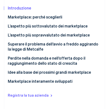
Scopri cosa ti aspetta
Introduzione
Radar
Ecosistema
Prevenzione delle frodi
Marketplace: perché sceglierli
Partner
Atlas
L’aspetto più sottovalutato dei marketplace
Stripe App Marketplace
Costituzione di start-up
Climate
L’aspetto più sopravvalutato dei marketplace
Rimozione del carbonio
Superare il problema dell’avvio a freddo aggirando
Identity
la legge di Metcalfe
Verifica online dell'identità
Offerta-domanda-offerta-offerta-offerta contro
Perdite nella domanda e nell’offerta dopo il
domanda-offerta-domanda-domanda-domanda
raggiungimento dello stato di crescita
Idee alla base dei prossimi grandi marketplace
Stripe Sessions 2026
Marketplace interamente sviluppati
Scopri come Stripe sta costruendo l'infrastruttura economi
Guarda ora
Registra la tua azienda