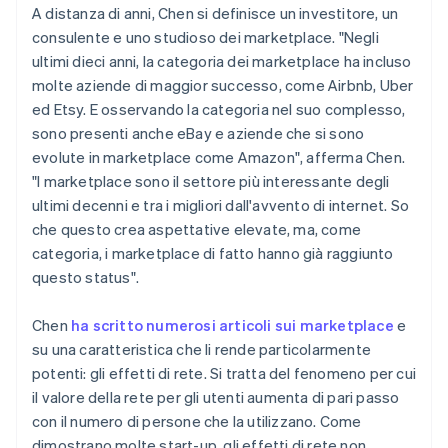
A distanza di anni, Chen si definisce un investitore, un
consulente e uno studioso dei marketplace. "Negli
ultimi dieci anni, la categoria dei marketplace ha incluso
molte aziende di maggior successo, come Airbnb, Uber
ed Etsy. E osservando la categoria nel suo complesso,
sono presenti anche eBay e aziende che si sono
evolute in marketplace come Amazon", afferma Chen.
"I marketplace sono il settore più interessante degli
ultimi decenni e tra i migliori dall'avvento di internet. So
che questo crea aspettative elevate, ma, come
categoria, i marketplace di fatto hanno già raggiunto
questo status".
Chen
ha scritto numerosi articoli sui marketplace
e
su una caratteristica che li rende particolarmente
potenti: gli effetti di rete. Si tratta del fenomeno per cui
il valore della rete per gli utenti aumenta di pari passo
con il numero di persone che la utilizzano. Come
dimostrano molte start-up, gli effetti di rete non