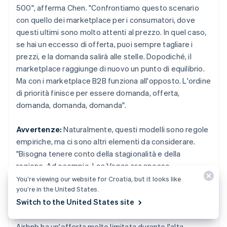
500", afferma Chen. "Confrontiamo questo scenario
con quello dei marketplace per i consumatori, dove
questi ultimi sono molto attenti al prezzo. In quel caso,
se hai un eccesso di offerta, puoi sempre tagliare i
prezzi, e la domanda salirà alle stelle. Dopodiché, il
marketplace raggiunge di nuovo un punto di equilibrio.
Ma con i marketplace B2B funziona all'opposto. L'ordine
di priorità finisce per essere domanda, offerta,
domanda, domanda, domanda".
Avvertenze:
Naturalmente, questi modelli sono regole
empiriche, ma ci sono altri elementi da considerare.
"Bisogna tenere conto della stagionalità e della
regione. Ad esempio, Las Vegas era spesso
sovraccarica di offerte di ride-sharing perché ci sono
You’re viewing our website for Croatia, but it looks like
you’re in the United States.
più autisti e molti passeggeri preferivano i taxi. A San
Switch to the United States site
Francisco o New York, invece, l'offerta di ride-sharing
era più limitata. Lo stesso vale per gli affitti di case.
Airbnb ha un'offerta molto limitata durante l'alta