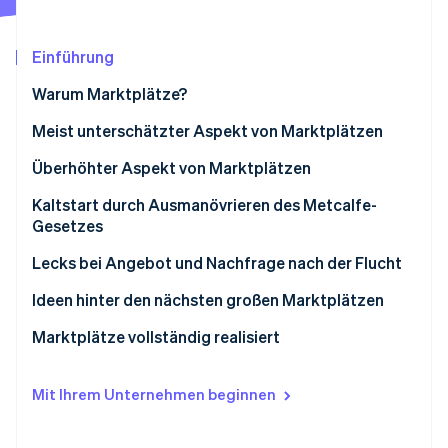
Betrugsprävention
Ecosystem
Atlas
Start-up-Gründung
Partner
Einführung
Stripe App-Marktplatz
Climate
Warum Marktplätze?
CO₂-Entnahme
Meist unterschätzter Aspekt von Marktplätzen
Identity
Online-Identitätsprüfung
Überhöhter Aspekt von Marktplätzen
Kaltstart durch Ausmanövrieren des Metcalfe-
Gesetzes
Angebot-Nachfrage-Versorgungsangebot vs.
Lecks bei Angebot und Nachfrage nach der Flucht
Stripe-Sessions 2026
Nachfrage-Versorgungs-Nachfrage-Nachfrage
Erfahren Sie, wie Stripe Lösungen für die Wirts
Ideen hinter den nächsten großen Marktplätzen
Jetzt ansehen
Marktplätze vollständig realisiert
Mit Ihrem Unternehmen beginnen