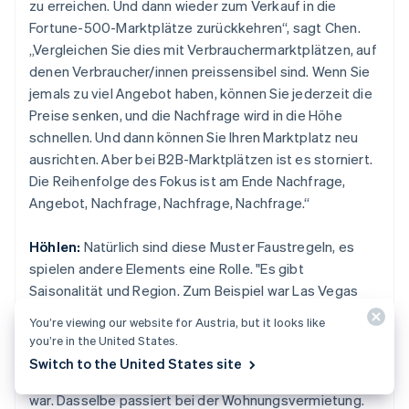
zu erreichen. Und dann wieder zum Verkauf in die
Fortune-500-Marktplätze zurückkehren“, sagt Chen.
„Vergleichen Sie dies mit Verbrauchermarktplätzen, auf
denen Verbraucher/innen preissensibel sind. Wenn Sie
jemals zu viel Angebot haben, können Sie jederzeit die
Preise senken, und die Nachfrage wird in die Höhe
schnellen. Und dann können Sie Ihren Marktplatz neu
ausrichten. Aber bei B2B-Marktplätzen ist es storniert.
Die Reihenfolge des Fokus ist am Ende Nachfrage,
Angebot, Nachfrage, Nachfrage, Nachfrage.“
Höhlen:
Natürlich sind diese Muster Faustregeln, es
spielen andere Elements eine Rolle. "Es gibt
Saisonalität und Region. Zum Beispiel war Las Vegas
oft überversorgt für Mitfahrgelegenheiten, weil es
You’re viewing our website for Austria, but it looks like
mehr Fahrer gab – und viele Mitfahrer/innen Taxis
you’re in the United States.
nahmen. Während in San Francisco oder New York das
Switch to the United States site
Mitfahrgelegenheitsangebot stärker eingeschränkt
war. Dasselbe passiert bei der Wohnungsvermietung.