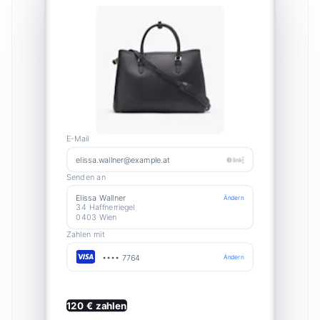
E-Mail
elissa.wallner@example.at
Senden an
Elissa Wallner
Ändern
34 Haffnerriegel
0403 Wien
Zahlen mit
•••• 7764
Ändern
120 € zahlen