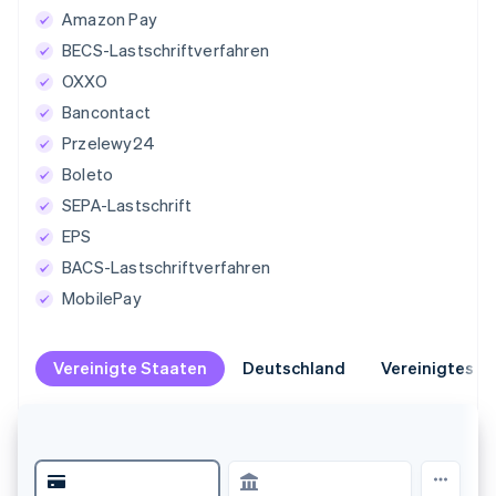
Amazon Pay
BECS-Lastschriftverfahren
OXXO
Bancontact
Przelewy24
Boleto
SEPA-Lastschrift
EPS
BACS-Lastschriftverfahren
MobilePay
Vereinigte Staaten
Vereinigte Staaten
Deutschland
Deutschland
Vereinigtes K
Vereinigtes K