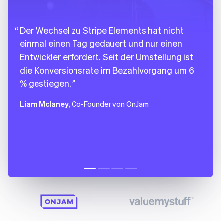
Der Wechsel zu Stripe Elements hat nicht
einmal einen Tag gedauert und nur einen
Entwickler erfordert. Seit der Umstellung ist
die Konversionsrate im Bezahlvorgang um 6
% gestiegen.
Liam Mclaney
, Co-Founder von OnJam