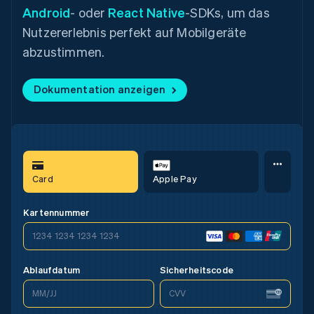
Android
- oder
React Native
-SDKs, um das
Nutzererlebnis perfekt auf Mobilgeräte
abzustimmen.
Dokumentation anzeigen
Card
Apple Pay
Card
Google Pay
Card
Apple Pay
Kartennummer
1234 1234 1234 1234
1234 1234 1234 1234
1234 1234 1234 1234
Sicherheitscode
Ablaufdatum
MM/JJ
CVV
MM/JJ
CVV
MM/JJ
CVV