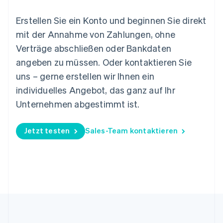
Slowakei
English
Erstellen Sie ein Konto und beginnen Sie direkt
Slowenien
mit der Annahme von Zahlungen, ohne
English
Italiano
Verträge abschließen oder Bankdaten
Sonderverwaltungsregion Hongkong,
angeben zu müssen. Oder kontaktieren Sie
China
English
简体中文
uns – gerne erstellen wir Ihnen ein
Spanien
individuelles Angebot, das ganz auf Ihr
Español
English
Thailand
Unternehmen abgestimmt ist.
ไทย
English
Tschechische Republik
Jetzt testen
Sales-Team kontaktieren
English
Ungarn
English
Vereinigte Arabische Emirate
English
Vereinigte Staaten
English
Español
简体中文
Vereinigtes Königreich
English
Zypern