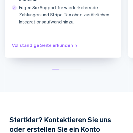
MM/YY
CVC
Mexiko
Fügen Sie Support für wiederkehrende
Español
English
Zahlungen und Stripe Tax ohne zusätzlichen
Neuseeland
Integrationsaufwand hinzu.
English
Niederlande
Nederlands
English
Norwegen
Vollständige Seite erkunden
English
Österreich
Deutsch
English
Polen
English
Portugal
Português
English
Rumänien
English
Schweden
Svenska
English
Schweiz
Startklar? Kontaktieren Sie uns
Deutsch
Français
Italiano
English
Singapur
oder erstellen Sie ein Konto
English
简体中文