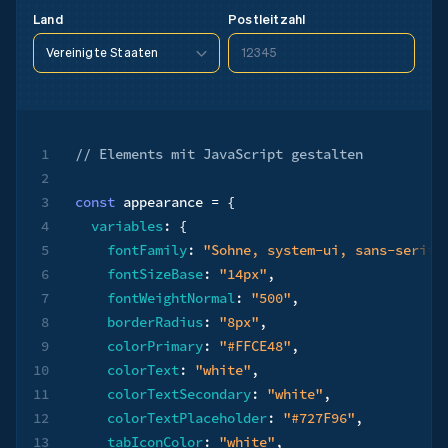
Postleitzahl
Land
Vereinigte Staaten
12345
Vereinigte Staaten
90210
Vereinigte Staaten
90210
1
// Elements mit JavaScript gestalten
2
3
const
 appearance 
=
{
4
variables
:
{
5
fontFamily
:
"Sohne, system-ui, sans-serif"
6
fontSizeBase
:
"14px"
,
7
fontWeightNormal
:
"500"
,
8
borderRadius
:
"8px"
,
9
colorPrimary
:
"#FFCE48"
,
10
colorText
:
"white"
,
11
colorTextSecondary
:
"white"
,
12
colorTextPlaceholder
:
"#727F96"
,
13
tabIconColor
:
"white"
,