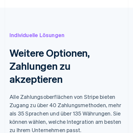
Brasilien
Português
English
Bulgarien
English
Dänemark
Individuelle Lösungen
English
Deutschland
Deutsch
English
Weitere Optionen,
Estland
English
Zahlungen zu
Festlandchina
简体中文
English
akzeptieren
Finnland
English
Svenska
Frankreich
Français
English
Alle Zahlungsoberflächen von Stripe bieten
Gibraltar
Zugang zu über 40 Zahlungsmethoden, mehr
English
Griechenland
als 35 Sprachen und über 135 Währungen. Sie
English
können wählen, welche Integration am besten
Indien
zu Ihrem Unternehmen passt.
English