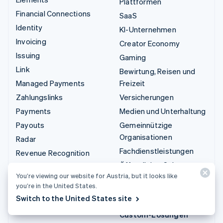
Plattformen
Financial Connections
SaaS
Identity
KI-Unternehmen
Invoicing
Creator Economy
Issuing
Gaming
Link
Bewirtung, Reisen und
Managed Payments
Freizeit
Zahlungslinks
Versicherungen
Payments
Medien und Unterhaltung
Payouts
Gemeinnützige
Organisationen
Radar
Fachdienstleistungen
Revenue Recognition
Öffentlicher Sektor
Stripe Sigma
You’re viewing our website for Austria, but it looks like
Einzelhandel
Tax
you’re in the United States.
Terminal
Switch to the United States site
Integrationen und
Treasury
Custom-Lösungen