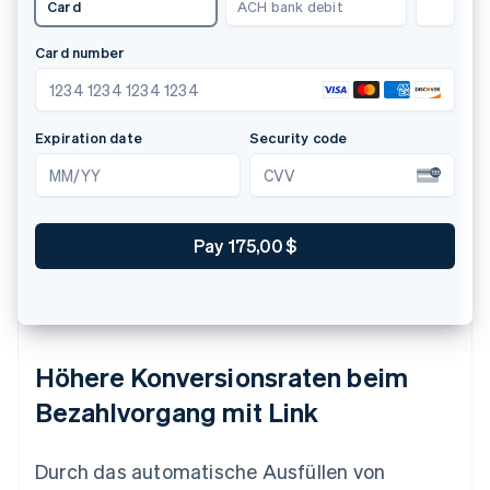
Klarna
Card
PayPal
Name
Alistair Hanton
Land oder Region
Deutschland
Zahle 90,00 €
Höhere Konversionsraten beim
Bezahlvorgang mit Link
Durch das automatische Ausfüllen von