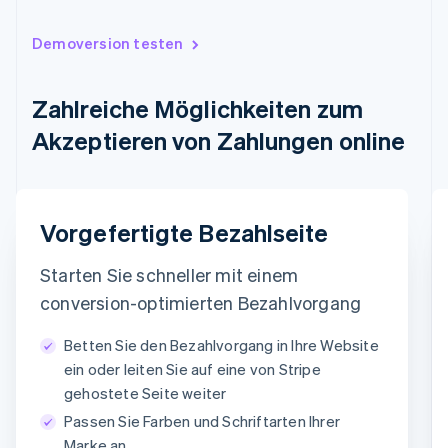
Irland
English
Demoversion testen
Italien
Italiano
English
Japan
Zahlreiche Möglichkeiten zum
日本語
English
Akzeptieren von Zahlungen online
Kanada
English
Français
Kroatien
English
Italiano
Lettland
E-Mail
Vorgefertigte Bezahlseite
English
timotheero@stripe.com
Liechtenstein
Starten Sie schneller mit einem
Deutsch
English
Litauen
Zahlungsmethode
conversion-optimierten Bezahlvorgang
English
Luxemburg
Betten Sie den Bezahlvorgang in Ihre Website
Karte
PayPal
Klarna
Français
Deutsch
English
ein oder leiten Sie auf eine von Stripe
Malaysia
gehostete Seite weiter
Kartendaten
English
简体中文
Malta
Passen Sie Farben und Schriftarten Ihrer
1234 1234 1234 1234
English
Marke an