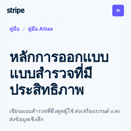
คู่มือ
คู่มือ Atlas
ตามขั้น
เอกสารประกอบ
เรียนรู้
การชำระเงิน
รายรับ
การ
แพลตฟอ
จัดการ
และ
องค์กร
Stripe Docs
บล็อก
เงิน
มาร์เก็ต
Payments
Billing
ธุรกิจสตาร์ทอัพ
ข้อมูลอ้างอิงเกี่ยวกับ API
เรื่องราวจากลูกค้า
หลักการออกแบบ
การชำระเงิน
รายรับตาม
เพลส
ไลบรารีและ SDK
คู่มือ
ออนไลน์
แบบแผนล่วง
Stripe Apps
Global
Payment links
หน้า
Metronome
Payouts
Conne
แบบสำรวจที่มี
การชำร
ตามกรณีใช้งาน
การชำระเงิน
การเรียกเก็บ
เบิกจ่าย
เงินสำห
การสนับสนุน
แบบไม่ต้อง
เงินตามการ
ให้กับ
แพลตฟอ
คู่มือ
การค้าแบบใช้เอเจนต์
ประสิทธิภาพ
เขียนโค้ด
Checkout
ใช้งาน
การชำระเงิน
บุคคลที่
อีคอมเมิร์ซ
รับการสนับสนุน
UI การชำระ
ตามรอบบิล
สาม
บริการทางการเงินที่ผสาน
รับการชำระเงินออนไลน์
แพ็กเกจการสนับสนุนที่ได้
การจัดการ
เงินสำเร็จรูป
รวมในตัว
ติดตั้งใช้งานการชำระเงิน
รับการจัดการ
การชำระเงิน
Elements
การทำงานอัตโนมัติด้าน
สำเร็จรูป
บริการเฉพาะทาง
องค์ประกอบ UI
ตามรอบบิล
Invoicing
การเงิน
สร้างแพลตฟอร์มหรือ
เขียนแบบสำรวจที่ดึงดูดผู้ใช้ ส่งเสริมแบรนด์ และ
ครั้งเดียวหรือ
ที่ยืดหยุ่น
ธุรกิจทั่วโลก
มาร์เก็ตเพลส
ตามแบบแผน
วิธีการชำระ
ส่งข้อมูลเชิงลึก
การชำระเงินในแอป
จัดการการชำระเงินตาม
เงิน
ล่วงหน้า
Tax
มาร์เก็ตเพลส
รอบบิล
เข้าถึงได้
คิดภาษีการ
บริษัท
การจัดการเงิน
เสนอการเรียกเก็บเงินตาม