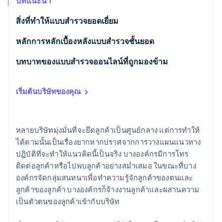
บทแนะนำ
พาร์ทเนอร์
การก่อตั้งบริษัทสตาร์ทอัพ
Stripe App Marketplace
สิ่งที่ทำให้แบบสำรวจยอดเยี่ยม
Climate
การขจัดคาร์บอน
หลักการหลักเบื้องหลังแบบสำรวจชั้นยอด
หลักการที่ 1: ผู้คนไม่ได้ตั้งใจทำแบบสำรวจ เพื่อแบบ
บทบาทของแบบสำรวจออนไลน์ที่ถูกมองข้าม
สำรวจ
Stripe Sessions 2026
เริ่มต้นบริษัทของคุณ
หลักการที่ 2: แบบสำรวจคือเนื้อหาที่มีแบรนด์
ดูว่า Stripe กำลังสร้างโครงสร้างพื้นฐานระบบเศรษฐกิจสำหรับ
AI อย่างไร
หลักการที่ 3: กำหนดและแยกแนวคิดออกจากคำถาม
รับชมเลย
แบบสำรวจ
หลายบริษัทมุ่งมั่นที่จะยึดลูกค้าเป็นศูนย์กลาง แต่การทำให้
ได้ตามนั้นเป็นเรื่องยากหากปราศจากการวางแผนแนวทาง
หลักการที่ 4: ความน่าพอใจที่ลดลง
ปฏิบัติที่จะทำให้แนวคิดนี้เป็นจริง บางองค์กรมีการโทร
ติดต่อลูกค้าหรือไปพบลูกค้าอย่างสม่ำเสมอ ในขณะที่บาง
องค์กรจัดกลุ่มสนทนาเพื่อทำความรู้จักลูกค้าของตนและ
ลูกค้าของลูกค้า บางองค์กรก็จ้างงานลูกค้าและผสานความ
เป็นตัวตนของลูกค้าเข้ากับบริษัท