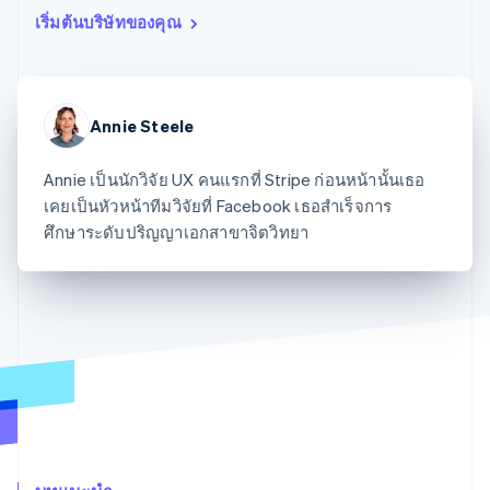
มากกว่า 125
ขายและ VAT
แพลตฟอร์ม
การใช้งาน
เริ่มต้นบริษัทของคุณ
รายการ
Authorization
อัตโนมัติ
Revenue
แผนงานผลิตภัณฑ์
SaaS
ออกบัตรที่มีสเตเบิลคอยน์
Boost
Recognition
การประชุมประจำปีแบบ
รองรับอยู่
ยกระดับการ
เซสชัน
จัดเตรียมและจัดการ
ระบบ
ยอมรับการ
ตำแหน่งงาน
บริการด้วยเอเจนต์
อัตโนมัติ
ชำระเงิน
Link
ห้องข่าว
Annie Steele
ตามอุตสาหกรรม
การชำระเงินที่
สำหรับการ
Stripe
Stripe Press
Sigma
รวดเร็วขึ้น
ทำบัญชี
รายงานที่
บริษัท AI
Annie เป็นนักวิจัย UX คนแรกที่ Stripe ก่อนหน้านั้นเธอ
แหล่งข้อมูล
ออกแบบเอง
แวดวงครีเอเตอร์
เคยเป็นหัวหน้าทีมวิจัยที่ Facebook เธอสำเร็จการ
Data
เกม
การติดต่อ
Pipeline
การบริการ การเดินทาง
การเชื่อมต่อการทำงาน
ศึกษาระดับปริญญาเอกสาขาจิตวิทยา
การซิงค์
และสันทนาการ
แอป
ติดต่อฝ่ายขาย
ข้อมูล
ประกันภัย
ตัวอย่างโค้ด
สมัครเป็นพาร์ทเนอร์
สื่อและความบันเทิง
บล็อกของนักพัฒนา
องค์กรไม่แสวงผลกำไร
สถานะ API
บริการเฉพาะทาง
ภาครัฐ
เพิ่มเติม
ธุรกิจค้าปลีก
Product roadmap
ดูสิ่งที่กำลังจะมาถึง
Radar
ระบบนิเวศ
การป้องกันการฉ้อโกง
Atlas