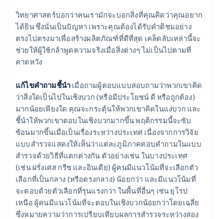
วิทยาศาสตร์บอกว่าคนเรามักจะบอกสิ่งที่คุณคิดว่าคุณอยาก
ได้ยิน ซึ่งนั่นเป็นปัญหา เพราะคุณต้องได้รับคำติชมอย่าง
ตรงไปตรงมาเพื่อสร้างผลิตภัณฑ์ที่ดีที่สุด เคล็ดลับเหล่านี้จะ
ช่วยให้ผู้ใช้กล้าพูดความจริงเมื่อสิ่งต่างๆ ไม่เป็นไปตามที่
คาดหวัง
แก้ไขคำถามชี้นำ
เมื่อถามผู้ตอบแบบสอบถามว่าพวกเขาคิด
ว่าสิ่งใดเป็นไปในเชิงบวก (หรือมีประโยชน์ ดี หรือถูกต้อง)
มากน้อยเพียงใด คุณจะกระตุ้นให้พวกเขาคิดในแง่บวก และ
ชี้นำให้พวกเขาตอบในเชิงบวกมากขึ้น พฤติกรรมนี้จะซับ
ซ้อนมากขึ้นเมื่อเป็นเรื่องระหว่างประเทศ เนื่องจากการวิจัย
แบบสำรวจแสดงให้เห็นว่าแต่ละภูมิภาคตอบคำถามในแบบ
สำรวจด้วยวิธีที่แตกต่างกัน ตัวอย่างเช่น ในบางประเทศ
(เช่น ฝรั่งเศส กรีซ และอินเดีย) ผู้คนมีแนวโน้มที่จะเลือกตัว
เลือกที่เป็นกลาง (หรือตรงกลาง) น้อยกว่า และมีแนวโน้มที่
จะตอบด้วยตัวเลือกที่รุนแรงกว่า ในพื้นที่อื่นๆ เช่น ยุโรป
เหนือ ผู้คนมีแนวโน้มที่จะตอบในเชิงบวกน้อยกว่าโดยเฉลี่ย
ซึ่งหมายความว่าการเปรียบเทียบผลการสำรวจระหว่างสอง