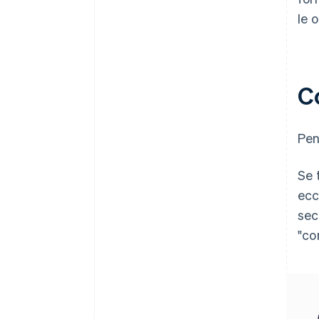
le 
C
Pen
Se 
ecc
sec
"co