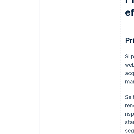
ef
Pr
Si 
web
acq
mar
Se 
ren
ris
sta
seg