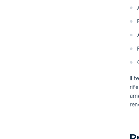
Il 
rif
ama
ren
P