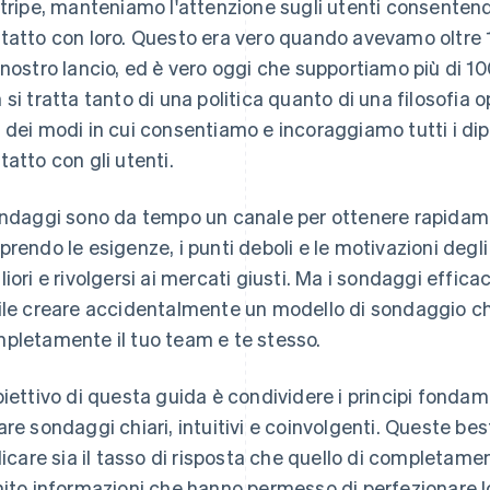
Stripe, manteniamo l'attenzione sugli utenti consentendo
tatto con loro. Questo era vero quando avevamo oltre 1.
 nostro lancio, ed è vero oggi che supportiamo più di 10
 si tratta tanto di una politica quanto di una filosofia 
 dei modi in cui consentiamo e incoraggiamo tutti i dipe
tatto con gli utenti.
ondaggi sono da tempo un canale per ottenere rapidamen
prendo le esigenze, i punti deboli e le motivazioni degli 
liori e rivolgersi ai mercati giusti. Ma i sondaggi effi
ile creare accidentalmente un modello di sondaggio che
pletamente il tuo team e te stesso.
biettivo di questa guida è condividere i principi fondame
are sondaggi chiari, intuitivi e coinvolgenti. Queste bes
plicare sia il tasso di risposta che quello di completam
nito informazioni che hanno permesso di perfezionare lo