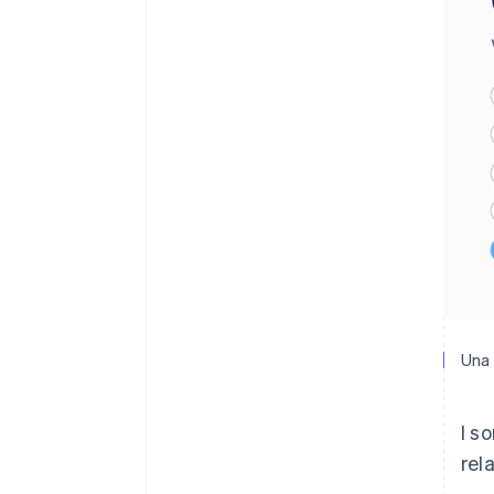
Una
I s
rel