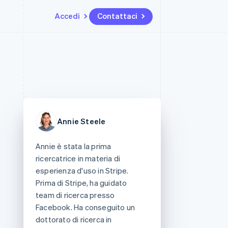
Accedi
Contattaci
Risorse
Ecosistema
Recapiti
me e marketplace
Altro
Integrazioni app
Partner
Contattaci
Product roadmap
ns
Esempi di codice
Stripe App Marketplace
Diventa nostro partner
Scopri cosa ti aspetta
 piattaforme
Blog per sviluppatori
 platforms
ibero
Stato dell'API
Radar
ari integrati
Prevenzione delle frodi
Annie Steele
 fisiche
Atlas
Costituzione di start-up
Annie è stata la prima
Climate
ricercatrice in materia di
Rimozione del carbonio
esperienza d'uso in Stripe.
Identity
Prima di Stripe, ha guidato
Verifica online dell'identità
team di ricerca presso
Facebook. Ha conseguito un
dottorato di ricerca in