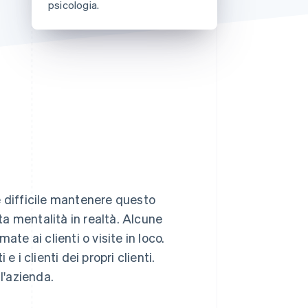
psicologia.
Stripe Sessions 2026
Scopri come Stripe sta
costruendo
l'infrastruttura
economica per l'IA.
Guarda ora
è difficile mantenere questo
a mentalità in realtà. Alcune
e ai clienti o visite in loco.
 i clienti dei propri clienti.
l'azienda.