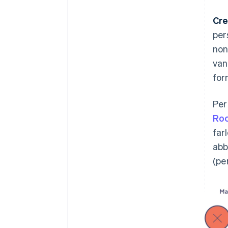
Cre
per
non
van
for
Per
Roc
far
abb
(pe