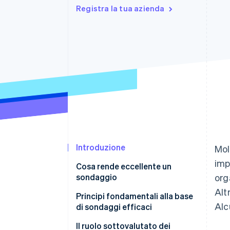
Registra la tua azienda
Link
Pagamento accelerato
Financial Connections
Conti finanziari collegati
Introduzione
Mol
imp
Cosa rende eccellente un
sondaggio
org
Alt
Principi fondamentali alla base
Alc
di sondaggi efficaci
Principio 1: le persone non sono
Il ruolo sottovalutato dei