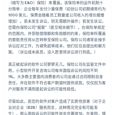
（缩写为 E&O）保险）来覆盖。该保险单的运作机制十
分简单：企业每年支付少量保费（初创公司初期通常约为
1000 美元，保费会随着员工数量或公司收入的增长缓慢
增加）。若未发生诉讼，则无需额外操作；若发生诉讼，
您需向保险公司“报案”（提交相关细节）。在保险单规定
的范围内，并受赔偿限额和免赔额的约束，保险单所覆盖
的索赔责任将从您转移至保险公司。保险公司通常会接手
诉讼应对工作，为避免庭审成本，他们往往会提出和解方
案。（诉讼成本高昂，没人愿意将诉讼进行到底。）
真正被起诉的软件公司寥寥无几。保险公司在监管文件中
称，小型软件开发咨询公司每年面临诉讼的风险不到
1%。大多数主要面向消费者的公司会通过合同限制自身
责任，并在软件不符合客户期望时提供退款。仅仅因为客
户对服务不满而提起诉讼的可能性极低。
尽管如此，若您的软件对客户造成了实质性损害（对于企
业对企业（B2B）服务而言，这种情况完全有可能发
生），那么面临诉讼的可能性就会显著增加。在美国，情