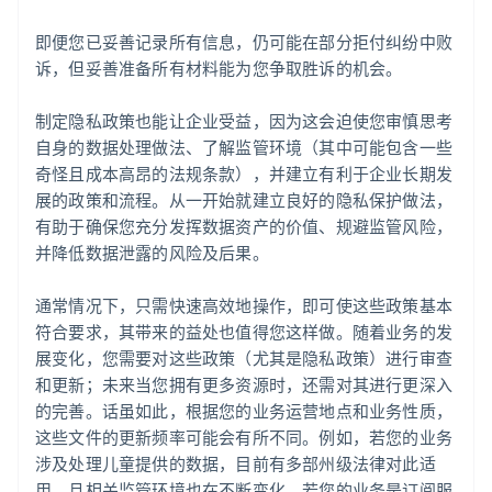
English
爱尔兰
即便您已妥善记录所有信息，仍可能在部分拒付纠纷中败
English
诉，但妥善准备所有材料能为您争取胜诉的机会。
爱沙尼亚
English
奥地利
制定隐私政策也能让企业受益，因为这会迫使您审慎思考
Deutsch
English
自身的数据处理做法、了解监管环境（其中可能包含一些
澳大利亚
奇怪且成本高昂的法规条款），并建立有利于企业长期发
English
展的政策和流程。从一开始就建立良好的隐私保护做法，
巴西
有助于确保您充分发挥数据资产的价值、规避监管风险，
Português
English
保加利亚
并降低数据泄露的风险及后果。
English
比利时
通常情况下，只需快速高效地操作，即可使这些政策基本
Nederlands
Français
Deutsch
English
符合要求，其带来的益处也值得您这样做。随着业务的发
波兰
展变化，您需要对这些政策（尤其是隐私政策）进行审查
English
丹麦
和更新；未来当您拥有更多资源时，还需对其进行更深入
English
的完善。话虽如此，根据您的业务运营地点和业务性质，
德国
这些文件的更新频率可能会有所不同。例如，若您的业务
Deutsch
English
涉及处理儿童提供的数据，目前有多部州级法律对此适
法国
用，且相关监管环境也在不断变化。若您的业务是订阅服
Français
English