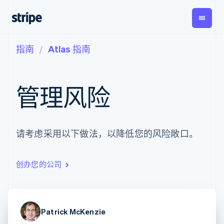
指南
Atlas 指南
按企业阶段
文档
学习
支付
营收
资金管
平台
理
易市
大型企业
Stripe 文档
博客
Payments
Billing
初创企业
API 参考文档
客户案例
管理风险
在线支付
经常性收入
Global
Conn
库与 SDK
指南
Payment links
Metronome
Payouts
Stripe Apps
按用量计费
平台
无代码支付
Subscriptions
向第三
按应用场景
Checkout
方打款
支持
请考虑采用以下做法，以降低您的风险敞口。
预构建支付界
订阅管理
指南
智能体商务
面
Invoicing
加密货币
获取支持
一次性或定期
Elements
电子商务
接受线上付款
托管支持方案
灵活的 UI 组件
账单
创办您的公司
嵌入式金融
实施预置结账流程
专业服务
Payment
Tax
财务自动化
构建平台或交易市场
methods
销售税和增值
全球化企业
管理订阅
接入 125+ 种支
税自动化
应用内支付
提供按用量计费
付方式
Revenue
交易市场
发行稳定币支持的支付卡
Authorization
Recognition
公司
Patrick McKenzie
资金管理
通过智能体配置和管理服
Boost
会计自动化
平台
务