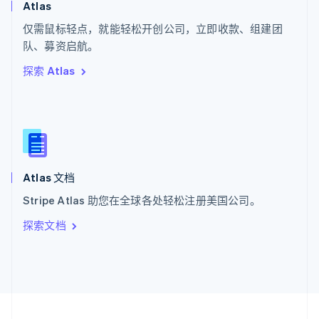
Atlas
泰国
ไทย
English
仅需鼠标轻点，就能轻松开创公司，立即收款、组建团
希腊
队、募资启航。
English
探索 Atlas
西班牙
Español
English
新加坡
English
简体中文
新西兰
English
匈牙利
English
Atlas 文档
意大利
Stripe Atlas 助您在全球各处轻松注册美国公司。
Italiano
English
印度
探索文档
English
英国
English
直布罗陀
English
中国内地
简体中文
English