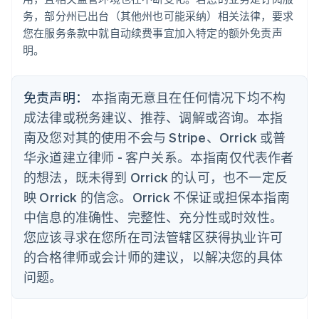
务，部分州已出台（其他州也可能采纳）相关法律，要求
芬兰
您在服务条款中就自动续费事宜加入特定的额外免责声
English
Svenska
荷兰
明。
Nederlands
English
加拿大
English
Français
免责声明：
本指南无意且在任何情况下均不构
捷克
成法律或税务建议、推荐、调解或咨询。本指
English
克罗地亚
南及您对其的使用不会与 Stripe、Orrick 或普
English
Italiano
华永道建立律师 - 客户关系。本指南仅代表作者
拉脱维亚
的想法，既未得到 Orrick 的认可，也不一定反
English
立陶宛
映 Orrick 的信念。Orrick 不保证或担保本指南
English
中信息的准确性、完整性、充分性或时效性。
列支敦士登
Deutsch
English
您应该寻求在您所在司法管辖区获得执业许可
卢森堡
的合格律师或会计师的建议，以解决您的具体
Français
Deutsch
English
罗马尼亚
问题。
English
马尔他
English