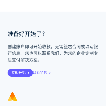
马来西亚
English
简体中文
美国
English
Español
简体中文
墨西哥
Español
English
准备好开始了？
挪威
English
葡萄牙
创建账户即可开始收款，无需签署合同或填写银
Português
English
行信息。您也可以联系我们，为您的企业定制专
日本
日本語
English
属支付解决方案。
瑞典
Svenska
English
瑞士
立即开始
联系销售
Deutsch
Français
Italiano
English
塞浦路斯
English
斯洛伐克
English
斯洛文尼亚
English
Italiano