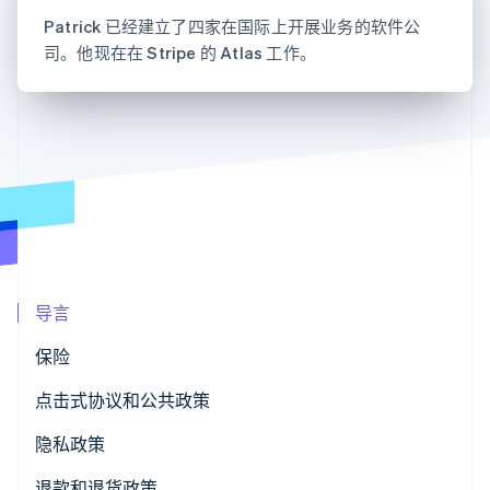
支付成功率优
Stripe Sigma
产品路线图
SaaS
化
自定义报告
Patrick 已经建立了四家在国际上开展业务的软件公
Sessions 年度大会
Link
Data Pipeline
司。他现在在 Stripe 的 Atlas 工作。
招聘
加速结账
数据同步
资讯中心
资源
Stripe Press
按行业
应用集成
AI 企业
代码示例
更多
创作者经济
开发者博客
联系
Product roadmap
游戏
API 状态
了解未来规划
酒店、旅游与休闲
联系销售
保险
Radar
成为合作伙伴
媒体与娱乐
欺诈防范
非营利组织
Atlas
专业服务
初创企业注册
公共部门
导言
零售
Climate
保险
碳移除
职业责任保险或过失与遗漏保险
点击式协议和公共政策
生态系统
一般责任保险
隐私政策
合作伙伴
Stripe App Marketplace
Stripe Sessions 2026
承保风险的降低因素
退款和退货政策