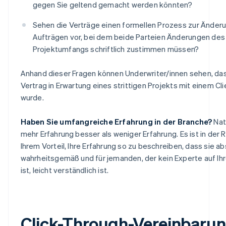
gegen Sie geltend gemacht werden könnten?
Sehen die Verträge einen formellen Prozess zur Änder
Aufträgen vor, bei dem beide Parteien Änderungen des
Projektumfangs schriftlich zustimmen müssen?
Anhand dieser Fragen können Underwriter/innen sehen, das
Vertrag in Erwartung eines strittigen Projekts mit einem Clie
wurde.
Haben Sie umfangreiche Erfahrung in der Branche?
Natü
mehr Erfahrung besser als weniger Erfahrung. Es ist in der 
Ihrem Vorteil, Ihre Erfahrung so zu beschreiben, dass sie ab
wahrheitsgemäß und für jemanden, der kein Experte auf Ih
ist, leicht verständlich ist.
Click-Through-Vereinbaru