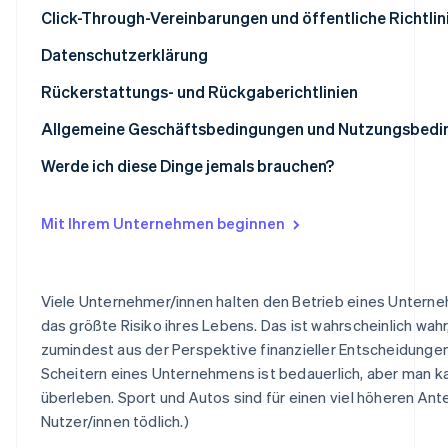
Betrugsprävention
Ecosystem
Berufshaftpflichtversicherung oder Berufs- bzw.
Click-Through-Vereinbarungen und öffentliche Richtlin
Atlas
Vermögensschadenhaftpflichtversicherung
Datenschutzerklärung
Start-up-Gründung
Partner
Stripe App-Marktplatz
Allgemeine Haftpflichtversicherung
Climate
Rückerstattungs- und Rückgaberichtlinien
CO₂-Entnahme
Risikomindernde Faktoren für die Risikoevaluation
Allgemeine Geschäftsbedingungen und Nutzungsbed
Identity
Online-Identitätsprüfung
Werde ich diese Dinge jemals brauchen?
Mit Ihrem Unternehmen beginnen
Stripe-Sessions 2026
Erfahren Sie, wie Stripe Lösungen für die Wir
Viele Unternehmer/innen halten den Betrieb eines Untern
Jetzt ansehen
das größte Risiko ihres Lebens. Das ist wahrscheinlich wahr
zumindest aus der Perspektive finanzieller Entscheidungen
Scheitern eines Unternehmens ist bedauerlich, aber man k
überleben. Sport und Autos sind für einen viel höheren Ante
Nutzer/innen tödlich.)