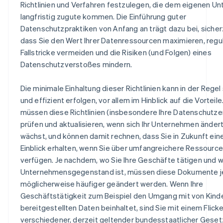
Richtlinien und Verfahren festzulegen, die dem eigenen U
langfristig zugute kommen. Die Einführung guter
Datenschutzpraktiken von Anfang an trägt dazu bei, sicher
dass Sie den Wert Ihrer Datenressourcen maximieren, regu
Fallstricke vermeiden und die Risiken (und Folgen) eines
Datenschutzverstoßes mindern.
Die minimale Einhaltung dieser Richtlinien kann in der Regel
und effizient erfolgen, vor allem im Hinblick auf die Vorteile
müssen diese Richtlinien (insbesondere Ihre Datenschutze
prüfen und aktualisieren, wenn sich Ihr Unternehmen änder
Australien
wächst, und können damit rechnen, dass Sie in Zukunft ein
English
Einblick erhalten, wenn Sie über umfangreichere Ressourc
Belgien
verfügen. Je nachdem, wo Sie Ihre Geschäfte tätigen und w
Nederlands
Français
Deutsch
English
Brasilien
Unternehmensgegenstand ist, müssen diese Dokumente 
Português
English
möglicherweise häufiger geändert werden. Wenn Ihre
Bulgarien
Geschäftstätigkeit zum Beispiel den Umgang mit von Kind
English
bereitgestellten Daten beinhaltet, sind Sie mit einem Flic
Dänemark
verschiedener, derzeit geltender bundesstaatlicher Gese
English