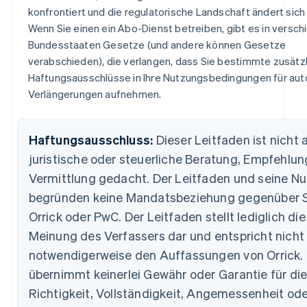
Deutschland
konfrontiert und die regulatorische Landschaft ändert sich
Deutsch
English
Wenn Sie einen ein Abo-Dienst betreiben, gibt es in versc
Estland
Bundesstaaten Gesetze (und andere können Gesetze
English
verabschieden), die verlangen, dass Sie bestimmte zusätz
Festlandchina
Haftungsausschlüsse in Ihre Nutzungsbedingungen für au
简体中文
English
Finnland
Verlängerungen aufnehmen.
English
Svenska
Frankreich
Français
English
Haftungsausschluss:
Dieser Leitfaden ist nicht a
Gibraltar
juristische oder steuerliche Beratung, Empfehlun
English
Griechenland
Vermittlung gedacht. Der Leitfaden und seine N
English
begründen keine Mandatsbeziehung gegenüber S
Indien
Orrick oder PwC. Der Leitfaden stellt lediglich die
English
Meinung des Verfassers dar und entspricht nicht
Irland
English
notwendigerweise den Auffassungen von Orrick. 
Italien
übernimmt keinerlei Gewähr oder Garantie für di
Italiano
English
Japan
Richtigkeit, Vollständigkeit, Angemessenheit ode
日本語
English