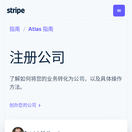
指南
Atlas 指南
按企业阶段
文档
学习
支付
营收
资金管
平台
理
易市
大型企业
Stripe 文档
博客
Payments
Billing
初创企业
API 参考文档
客户案例
注册公司
在线支付
经常性收入
Global
Conn
库与 SDK
指南
Payment links
Metronome
Payouts
Stripe Apps
按用量计费
平台
无代码支付
Subscriptions
向第三
按应用场景
Checkout
方打款
支持
了解如何将您的业务转化为公司，以及具体操作
预构建支付界
订阅管理
指南
智能体商务
面
Invoicing
方法。
加密货币
获取支持
一次性或定期
Elements
电子商务
接受线上付款
托管支持方案
灵活的 UI 组件
账单
嵌入式金融
实施预置结账流程
专业服务
支付方式
Tax
财务自动化
构建平台或交易市场
创办您的公司
Access to
销售税和增值
全球化企业
管理订阅
125+
税自动化
应用内支付
提供按用量计费
Authorization
Revenue
交易市场
发行稳定币支持的支付卡
Boost
Recognition
公司
资金管理
通过智能体配置和管理服
支付成功率优
会计自动化
平台
务