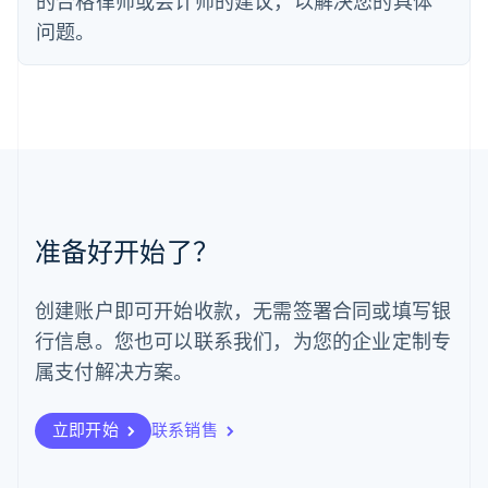
的合格律师或会计师的建议，以解决您的具体
Français
Deutsch
English
罗马尼亚
问题。
English
马尔他
English
马来西亚
English
简体中文
美国
English
Español
简体中文
墨西哥
Español
English
准备好开始了？
挪威
English
葡萄牙
创建账户即可开始收款，无需签署合同或填写银
Português
English
行信息。您也可以联系我们，为您的企业定制专
日本
日本語
English
属支付解决方案。
瑞典
Svenska
English
瑞士
立即开始
联系销售
Deutsch
Français
Italiano
English
塞浦路斯