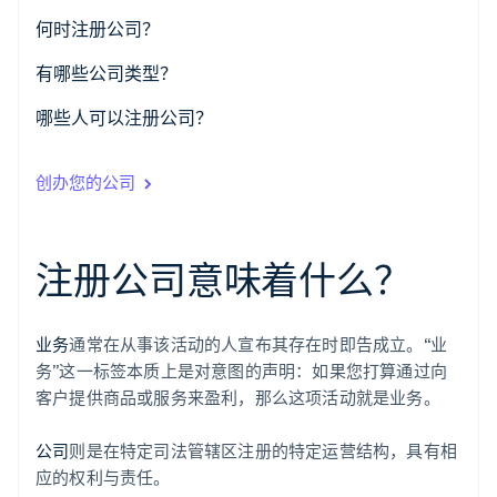
了解 Stripe 如何为 AI 构建经济基础设施。
何时注册公司？
立即观看
专业顾问建议时，立即注册公司
有哪些公司类型？
计划共享所有权时，注册公司
是否应该注册 C 类公司？
哪些人可以注册公司？
预计将获得投资时，注册公司
是否应该注册有限责任公司？
创办您的公司
雇佣全职员工前，注册公司
某类公司是否比其他公司更“正规”？
业务达到实质性规模或复杂度时，注册公司
S 类公司
注册公司意味着什么？
业务
通常在从事该活动的人宣布其存在时即告成立。“业
务”这一标签本质上是对意图的声明：如果您打算通过向
客户提供商品或服务来盈利，那么这项活动就是业务。
公司
则是在特定司法管辖区注册的特定运营结构，具有相
应的权利与责任。