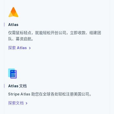
English
斯洛伐克
English
斯洛文尼亚
English
Italiano
Atlas
泰国
ไทย
English
仅需鼠标轻点，就能轻松开创公司，立即收款、组建团
希腊
队、募资启航。
English
探索 Atlas
西班牙
Español
English
新加坡
English
简体中文
新西兰
English
匈牙利
English
Atlas 文档
意大利
Stripe Atlas 助您在全球各处轻松注册美国公司。
Italiano
English
印度
探索文档
English
英国