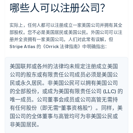
哪些人可以注册公司？
阿联酋
实际上，任何人都可以注册成立一家美国公司并拥有其全
English
部股权。您不必是美国居民或美国公民。外国公司可以注
爱尔兰
册并全资拥有一家美国公司。人们对此常有误解，但
English
爱沙尼亚
Stripe Atlas 的《Orrick 法律指南》中明确指出：
English
奥地利
Deutsch
English
美国联邦或各州的法律均未规定注册成立美国
澳大利亚
公司的股东或有限责任公司成员必须是美国公
English
巴西
民或永久居民。非美国公民可以拥有美国公司
Português
English
的全部股份，或成为美国有限责任公司 (LLC) 的
保加利亚
唯一成员。公司董事会成员或公司高管无需持
English
比利时
有任何股份（即无需“董事资格股”）。同样，美
Nederlands
Français
Deutsch
English
国公司的全体董事与高管均可为非美国公民或
波兰
English
非美国居民。
丹麦