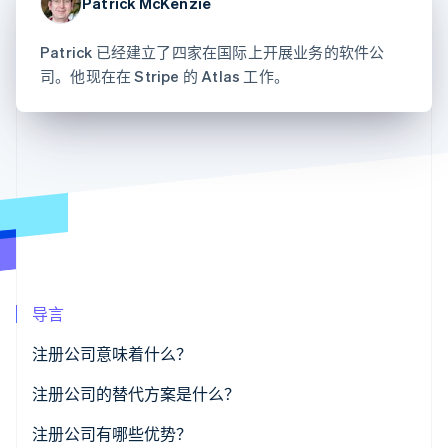
Patrick McKenzie
化
Stripe Sigma
产品路线图
SaaS
自定义报告
Link
Sessions 年度大会
加速结账
Data Pipeline
招聘
Patrick 已经建立了四家在国际上开展业务的软件公
数据同步
资讯中心
司。他现在在 Stripe 的 Atlas 工作。
资源
Stripe Press
按行业
应用集成
AI 企业
代码示例
更多
创作者经济
开发者博客
联系
Product roadmap
游戏
API 状态
了解未来规划
酒店、旅游与休闲
联系销售
保险
Radar
成为合作伙伴
媒体与娱乐
欺诈防范
非营利组织
Atlas
专业服务
初创企业注册
公共部门
零售
Climate
导言
碳移除
注册公司意味着什么？
生态系统
注册公司的替代方案是什么？
合作伙伴
Stripe App Marketplace
注册公司有哪些优势？
Stripe Sessions 2026