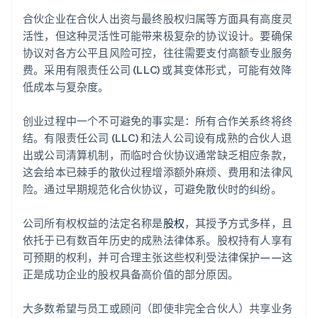
合伙企业在合伙人出资与最终股权归属等方面具有高度灵
活性，但这种灵活性可能带来极复杂的协议设计。要确保
协议对各方公平且风险可控，往往需要支付高额专业服务
费。采用有限责任公司 (LLC) 或其变体形式，可能有效降
低成本与复杂度。
创业过程中一个不可避免的事实是：所有合作关系终将终
结。有限责任公司 (LLC) 和法人公司设有成熟的合伙人退
出或公司清算机制，而临时合伙协议通常缺乏相应条款，
这会给本已棘手的散伙过程增添额外麻烦、费用和法律风
险。通过早期规范化合伙协议，可避免散伙时的纠纷。
公司所有权权益的法定名称是
股权
，其授予方式多样，且
依托于已有数百年历史的成熟法律体系。股权持有人享有
可预期的权利，并可合理主张这些权利受法律保护——这
正是成功企业的股权具备高价值的部分原因。
大多数希望与员工或顾问（即使非完全合伙人）共享业务