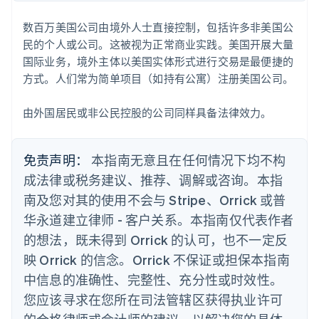
English
德国
数百万美国公司由境外人士直接控制，包括许多非美国公
Deutsch
English
民的个人或公司。这被视为正常商业实践。美国开展大量
法国
国际业务，境外主体以美国实体形式进行交易是最便捷的
Français
English
方式。人们常为简单项目（如持有公寓）注册美国公司。
芬兰
English
Svenska
荷兰
由外国居民或非公民控股的公司同样具备法律效力。
Nederlands
English
加拿大
English
Français
免责声明：
本指南无意且在任何情况下均不构
捷克
成法律或税务建议、推荐、调解或咨询。本指
English
克罗地亚
南及您对其的使用不会与 Stripe、Orrick 或普
English
Italiano
华永道建立律师 - 客户关系。本指南仅代表作者
拉脱维亚
的想法，既未得到 Orrick 的认可，也不一定反
English
立陶宛
映 Orrick 的信念。Orrick 不保证或担保本指南
English
中信息的准确性、完整性、充分性或时效性。
列支敦士登
Deutsch
English
您应该寻求在您所在司法管辖区获得执业许可
卢森堡