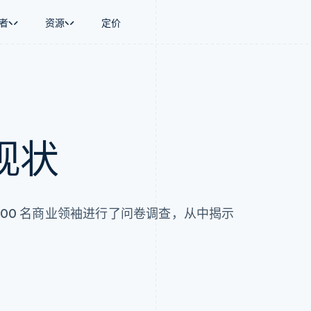
者
资源
定价
景
指南
按行业
公司
资金管理
平台和交易市
商务
持
接受线上付款
AI 企业
产品路线图
Global Payouts
Connect
币
持方案
实施预置结账流程
创作者经济
Sessions 年度大会
向第三方打款
平台支付
务
务
构建平台或交易市场
游戏
招聘
金融
管理订阅
酒店、旅游与休闲
资讯中心
现状
动化
提供按用量计费
保险
Stripe Press
企业
发行稳定币支持的支付卡
媒体与娱乐
支付
通过智能体配置和管理服务
非营利组织
场
专业服务
理
公共部门
500 名商业领袖进行了问卷调查，从中揭示
零售
化
on