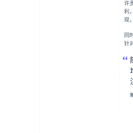
许
利
现
同
针