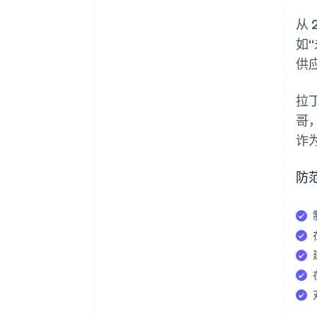
从 
如
供
拉
哥
诈
防