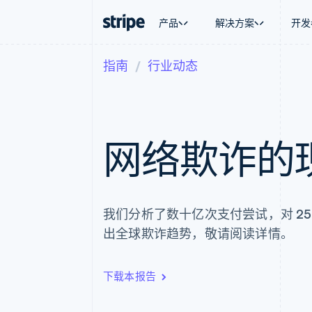
产品
解决方案
开发
指南
行业动态
按企业阶段
文档
学习
按应用场
支持
支付
营收
大型企业
Stripe 文档
博客
智能体
获取支
Payments
Billing
初创企业
API 参考文档
客户案例
加密货
托管支
在线支付
经常性收入
库与 SDK
指南
电子商
专业服
Payment links
Metronome
Stripe Apps
嵌入式
网络欺诈的
无代码支付
按用量计费
财务自
Checkout
Subscriptions
全球化
预构建支付界面
订阅管理
应用内
Elements
Invoicing
交易市
灵活的 UI 组件
一次性或定期账单
资金管
Payment methods
Tax
我们分析了数十亿次支付尝试，对 2
平台
接入 125+ 种支付方式
销售税和增值税自动
SaaS
出全球欺诈趋势，敬请阅读详情。
Authorization Boost
Revenue Recogniti
支付成功率优化
会计自动化
Link
Stripe Sigma
加速结账
自定义报告
下载本报告
Data Pipeline
数据同步