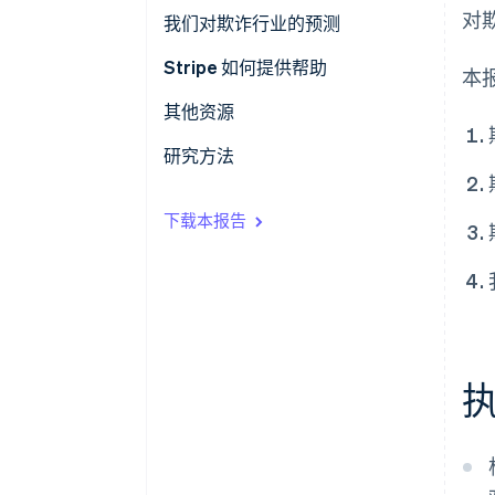
试攻击
对
按公司规模和商业模式分类的欺
支付转化率更低
我们对欺诈行业的预测
诈
运营开支
1. 干预措施（如 3DS）将发挥重
Stripe 如何提供帮助
本
要作用
优化结账体验
其他资源
2. 更广泛的数据来源将有助于企
在结账过程中防范欺诈
研究方法
业制定更快、更准确的决策
与您的团队一起管理欺诈
3. 发卡行与企业需要更加紧密地
下载本报告
合作，高效处理争议，减少错误
更多欺诈预防技巧
拒付
4. 消费者支付偏好将继续转变，
带来欺诈趋势的演变