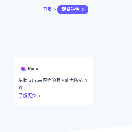
登录
联系销售
资源
生态系统
联系
场
更多
应用集成
合作伙伴
联系销售
Product roadmap
代码示例
Stripe App Marketplace
成为合作伙伴
了解未来规划
开发者博客
API 状态
Radar
欺诈防范
Radar
Atlas
初创企业注册
借助 Stripe 网络的强大能力防范欺
诈
Climate
碳移除
了解更多