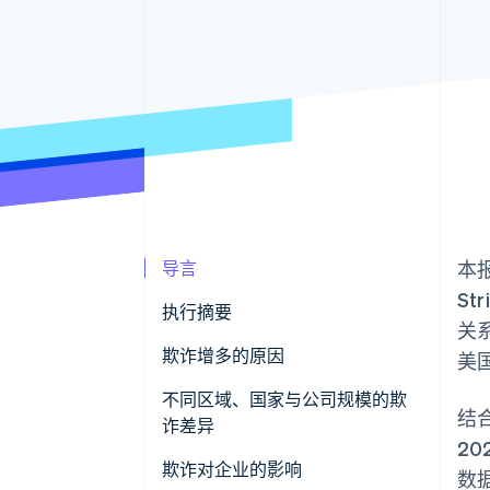
导言
本
St
执行摘要
关
欺诈增多的原因
美
2020 年与产品相关的争议比
不同区域、国家与公司规模的欺
结
2019 年翻了一番
诈差异
2
超过 40% 的企业遭遇过银行卡测
按区域和国家划分的欺诈
欺诈对企业的影响
数