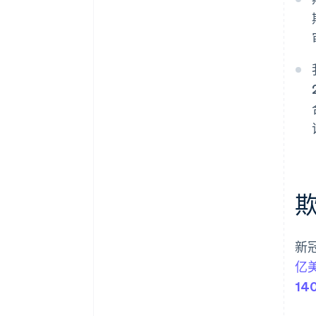
新
亿
14