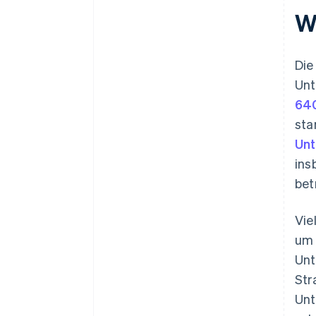
W
Die
Unt
640
sta
Un
ins
bet
Vie
um 
Unt
Str
Unt