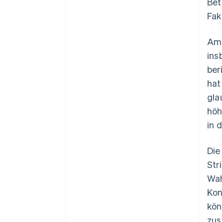
Bet
Fak
Am 
ins
ber
hat
gla
höh
in 
Die
Str
Wah
Kon
kön
zus