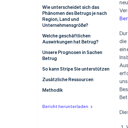
neu
Die Zahl der angefochtenen
Wie unterscheidet sich das
Ver
Zahlungen im Zusammenhang
Phänomen des Betrugs je nach
Ber
mit Produkten hat sich von 2019
Region, Land und
auf 2020 verdoppelt
Unternehmensgröße?
Dur
Von versuchten Kartentest-
Betrug je nach Region und Land
Welche geschäftlichen
die
Angriffen waren 40 % mehr
Auswirkungen hat Betrug?
Betrugsrisiko abhängig von
Unternehmen betroffen
ein
Unternehmensgröße und
Geringere
Unsere Prognosen in Sachen
Ins
Geschäftsmodell
Zahlungskonversionsraten
Betrug
Aus
Betriebsaufwand
1. Interventionen, wie 3DS,
So kann Stripe Sie unterstützen
erf
spielen eine größere Rolle
Optimierung des
Zusätzliche Ressourcen
uns
2. Vielfältigere Datenquellen
Bezahlvorgangs
Bes
Methodik
helfen Unternehmen, schneller
Betrugsvorbeugung im
Bet
genauere Entscheidungen zu
Bezahlvorgang
treffen
Bericht herunterladen
Die
Betrugsmanagement im Team
3. Aussteller und Unternehmen
sorgen gemeinsam für eine
Zusätzliche Tipps zur
bessere Abwicklung von