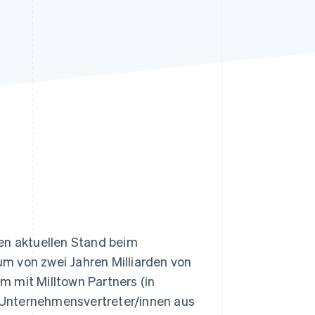
Stripe-Sessions 2026
Erfahren Sie, wie Stripe
Lösungen für die
Wirtschaftsinfrastruktur
für KI aufbaut.
Jetzt ansehen
en aktuellen Stand beim
m von zwei Jahren Milliarden von
 mit Milltown Partners (in
 Unternehmensvertreter/innen aus