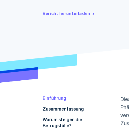
Optimierung der
Datensynchronisier
Autorisierungsraten
Link
Bericht herunterladen
Beschleunigter Bezahlvorgang
Financial Connections
Verbundene Finanzdaten
Einführung
Die
Phä
Zusammenfassung
ver
Warum steigen die
Zus
Betrugsfälle?