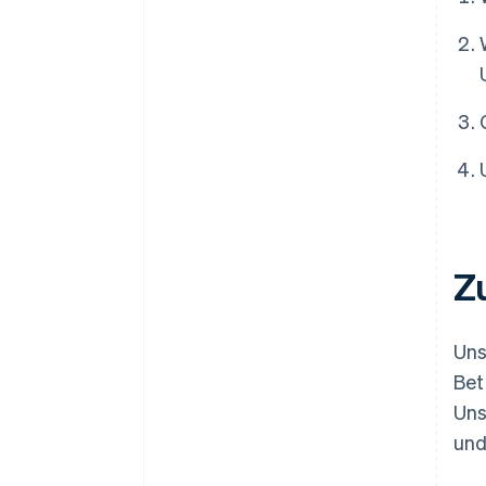
Betrugsprävention
Anfechtungen und für weniger
falsch abgelehnte Zahlungen
4. Die Präferenzen der
Verbraucher/innen werden sich
weiterhin verändern, wodurch
sich auch die Betrugslandschaft
verändert
Z
Uns
Bet
Uns
und